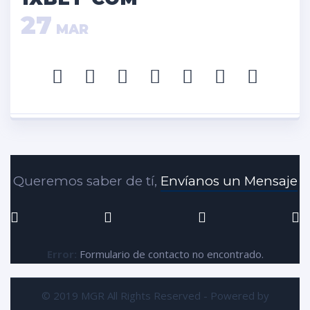
27
MAR
Queremos saber de tí,
Envíanos un Mensaje
Error:
Formulario de contacto no encontrado.
© 2019 MGR All Rights Reserved - Powered by