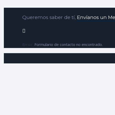
Queremos saber de tí,
Envíanos un Me
Error:
Formulario de contacto no encontrado.