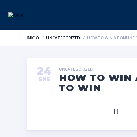
INICIO
UNCATEGORIZED
HOW TO WIN AT ONLINE C
24
UNCATEGORIZED
HOW TO WIN A
ENE
TO WIN