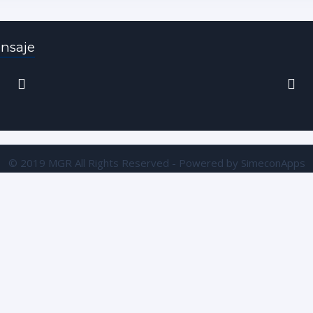
nsaje
© 2019 MGR All Rights Reserved - Powered by SimeconApps