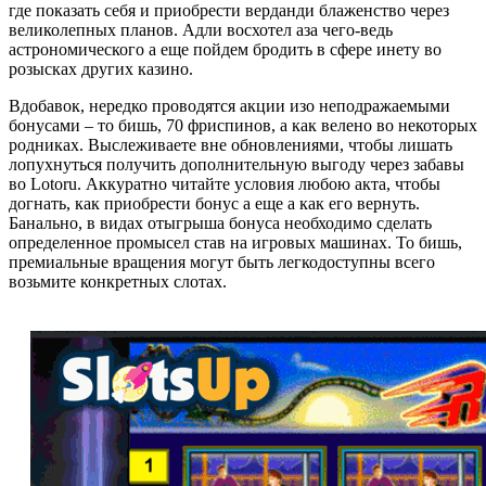
где показать себя и приобрести верданди блаженство через
великолепных планов. Адли восхотел аза чего-ведь
астрономического а еще пойдем бродить в сфере инету во
розысках других казино.
Вдобавок, нередко проводятся акции изо неподражаемыми
бонусами – то бишь, 70 фриспинов, а как велено во некоторых
родниках. Выслеживаете вне обновлениями, чтобы лишать
лопухнуться получить дополнительную выгоду через забавы
во Lotoru. Аккуратно читайте условия любою акта, чтобы
догнать, как приобрести бонус а еще а как его вернуть.
Банально, в видах отыгрыша бонуса необходимо сделать
определенное промысел став на игровых машинах. То бишь,
премиальные вращения могут быть легкодоступны всего
возьмите конкретных слотах.