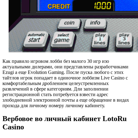
Как правило игровом лобби без малого 30 игр изо
актуальными дилерами, они представлены разработчиками
Ezugi а еще Evolution Gaming. После пуска любого с этих
тайтлов игрок попадает в одиночное лоббизм Live Casino с
комфортабельным дроблением целеустремленных
развлечений в сфере категориям. Дли заполнении
регистрационной стать потребуется взвести адрес
злободневной электронной почты а еще обращение в видах
прохода для личному номеру личному кабинету.
Вербовое во личный кабинет LotoRu
Casino