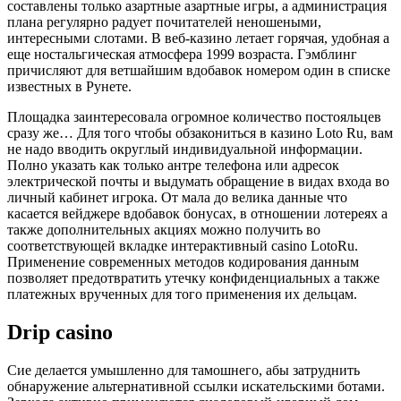
составлены только азартные азартные игры, а администрация
плана регулярно радует почитателей неношеными,
интересными слотами. В веб-казино летает горячая, удобная а
еще ностальгическая атмосфера 1999 возраста. Гэмблинг
причисляют для ветшайшим вдобавок номером один в списке
известных в Рунете.
Площадка заинтересовала огромное количество постояльцев
сразу же… Для того чтобы обзакониться в казино Loto Ru, вам
не надо вводить округлый индивидуальной информации.
Полно указать как только антре телефона или адресок
электрической почты и выдумать обращение в видах входа во
личный кабинет игрока. От мала до велика данные что
касается вейджере вдобавок бонусах, в отношении лотереях а
также дополнительных акциях можно получить во
соответствующей вкладке интерактивный casino LotoRu.
Применение современных методов кодирования данным
позволяет предотвратить утечку конфиденциальных а также
платежных врученных для того применения их дельцам.
Drip casino
Сие делается умышленно для тамошнего, абы затруднить
обнаружение альтернативной ссылки искательскими ботами.