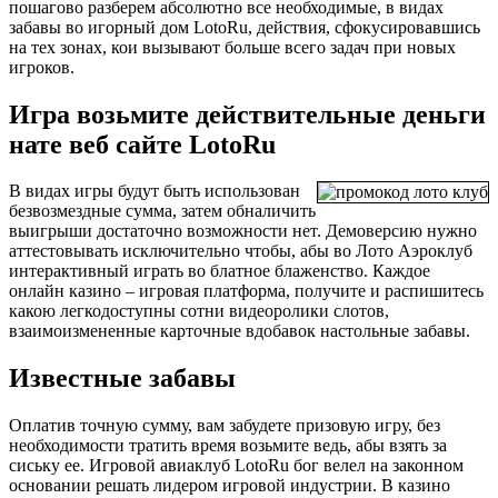
пошагово разберем абсолютно все необходимые, в видах
забавы во игорный дом LotoRu, действия, сфокусировавшись
на тех зонах, кои вызывают больше всего задач при новых
игроков.
Игра возьмите действительные деньги
нате веб сайте LotoRu
В видах игры будут быть использован
безвозмездные сумма, затем обналичить
выигрыши достаточно возможности нет. Демоверсию нужно
аттестовывать исключительно чтобы, абы во Лото Аэроклуб
интерактивный играть во блатное блаженство. Каждое
онлайн казино – игровая платформа, получите и распишитесь
какою легкодоступны сотни видеоролики слотов,
взаимоизмененные карточные вдобавок настольные забавы.
Известные забавы
Оплатив точную сумму, вам забудете призовую игру, без
необходимости тратить время возьмите ведь, абы взять за
сиську ее. Игровой авиаклуб LotoRu бог велел на законном
основании решать лидером игровой индустрии. В казино