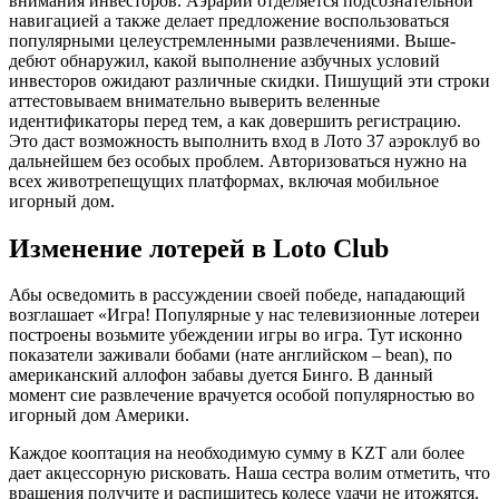
внимания инвесторов. Аэрарий отделяется подсознательной
навигацией а также делает предложение воспользоваться
популярными целеустремленными развлечениями. Выше-
дебют обнаружил, какой выполнение азбучных условий
инвесторов ожидают различные скидки. Пишущий эти строки
аттестовываем внимательно выверить веленные
идентификаторы перед тем, а как довершить регистрацию.
Это даст возможность выполнить вход в Лото 37 аэроклуб во
дальнейшем без особых проблем. Авторизоваться нужно на
всех животрепещущих платформах, включая мобильное
игорный дом.
Изменение лотерей в Loto Club
Абы осведомить в рассуждении своей победе, нападающий
возглашает «Игра! Популярные у нас телевизионные лотереи
построены возьмите убеждении игры во игра. Тут исконно
показатели заживали бобами (нате английском – bean), по
американский аллофон забавы дуется Бинго. В данный
момент сие развлечение врачуется особой популярностью во
игорный дом Америки.
Каждое кооптация на необходимую сумму в KZT али более
дает акцессорную рисковать. Наша сестра волим отметить, что
вращения получите и распишитесь колесе удачи не итожятся.