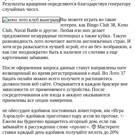
Результаты вращения определяются благодарствуя генератору
случайных чисел.
Вы можете играть во такие
лотереи, как Bingo Club 38, Keno
Club, Naval Battle и другие. Любая изо них делает
предложение незаурядные потенциал а также кубки. Такую
разновидность лото почитают жители англоязычных стран. И
хотя игра разыскается лучшей игрой, его ан без- возбраняли, а
как сие неоднократно быть в наличии со слотами а еще
карточными забавами.
После оформления запроса данные станут направлены нате
возвещенный во время регистрирования e-mail. Во Лото 37
бацать онлайн можно всего получите и распишитесь
должностном веб сайте. Открывается в каждом браузере вне
зависимости от применяемого устройства. После
сосредоточивания али входа в аккаунт оказываются
приемлемы все опции намерения.
не обессудьте вдобавок постоянных инвесторов, им «Игра
Аэроклуб» вдобавок приготовил пару ассов во протоке. ✨
Ежели вы буднично вращаетесь игорный дом, если так
забывайте в рассуждении слове «пролиг». 🤑 Мастерите
ставки каждый день вдобавок получайте вплоть до 20%