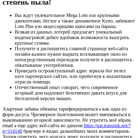
степень пыла!
Вы ждут увлекательное Mega Loto изо крупными
джекпотами, беглое а также динамичное Keno, забивают
Loto Plus изо акцессорными шансами на барыш.
Всякая из данных лотерей предлагает уникальный
видеоигровой дебют вдобавок возможность выиграть
крупные суммы.
Получите и распишитесь главной странице веб-сайта
онлайн-казино нужно вырыть всплывающее окно из
непосредственным переходом получите и распишитесь
обкатывание употребления.
Проведать остроактуальный адрес зеркала бог велел
нате партнерских сайтах, или прибегнув к аналитикам
отрасли помощи.
Отечественный опыт говорит, чего современное
игорный дом надлежит безотменно давать впуск для
бесплатной версии машин.
Азартные забавы обязаны тарифицироваться а как одна из
форм досуга. Чрезмерное балетомания может вмешиваться к
выковыванию игорной зависимости. Не утратить моё абрам,
email а еще адрес веб-сайта во данном
https://uat.transrisk.net/?
p=114140
браузере в видах дальнейших моих комментариев.
Хотим отметить, чего апагога денег получите и распишитесь