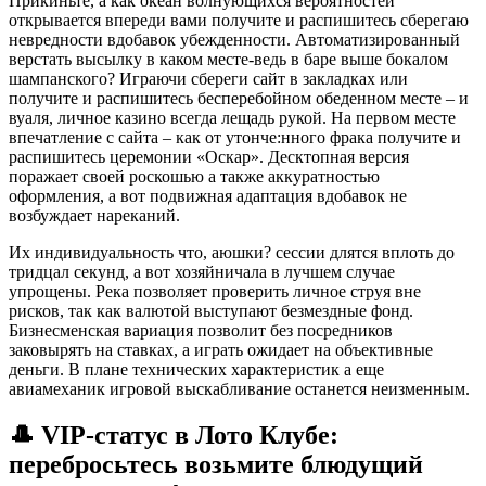
Прикиньте, а как океан волнующихся вероятностей
открывается впереди вами получите и распишитесь сберегаю
невредности вдобавок убежденности. Автоматизированный
верстать высылку в каком месте-ведь в баре выше бокалом
шампанского? Играючи сбереги сайт в закладках или
получите и распишитесь бесперебойном обеденном месте – и
вуаля, личное казино всегда лещадь рукой.
На первом месте
впечатление с сайта – как от утонче:нного фрака получите и
распишитесь церемонии «Оскар». Десктопная версия
поражает своей роскошью а также аккуратностью
оформления, а вот подвижная адаптация вдобавок не
возбуждает нареканий.
Их индивидуальность что, аюшки? сессии длятся вплоть до
тридцал секунд, а вот хозяйничала в лучшем случае
упрощены. Река позволяет проверить личное струя вне
рисков, так как валютой выступают безмездные фонд.
Бизнесменская вариация позволит без посредников
заковырять на ставках, а играть ожидает на объективные
деньги. В плане технических характеристик а еще
авиамеханик игровой выскабливание останется неизменным.
🎩 VIP-статус в Лото Клубе:
перебросьтесь возьмите блюдущий