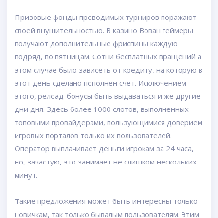
Призовые фонды проводимых турниров поражают
своей внушительностью. В казино Вован геймеры
получают дополнительные фриспины каждую
подряд, по пятницам. Сотни бесплатных вращений а
этом случае было зависеть от кредиту, на которую в
этот день сделано пополнен счет. Исключением
этого, релоад-бонусы быть выдаваться и же другие
дни дня. Здесь более 1000 слотов, выполненных
топовыми провайдерами, пользующимися доверием
игровых порталов только их пользователей.
Оператор выплачивает деньги игрокам за 24 часа,
но, зачастую, это занимает не слишком нескольких
минут.
Такие предложения может быть интересны только
новичкам, так только бывалым пользователям. Этим