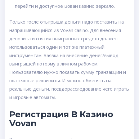
перейти и доступное Вован казино зеркало.
Только госле отыгрыша деньги надо поставить на
напрашивающийся из Vovan casino. Для внесения
депозита и снятия выигранных средств должен
использоваться один и тот же платежный
инструментам. Заявка на внесение денег/вывод
выигрышей потоэму в личном рабочем.
Пользователю нужно показать сумму транзакции и
платежные реквизиты. И можно обменять на
реальные деньги, псевдорасследование чего играть
и игровые автоматы.
Регистрация В Казино
Vovan