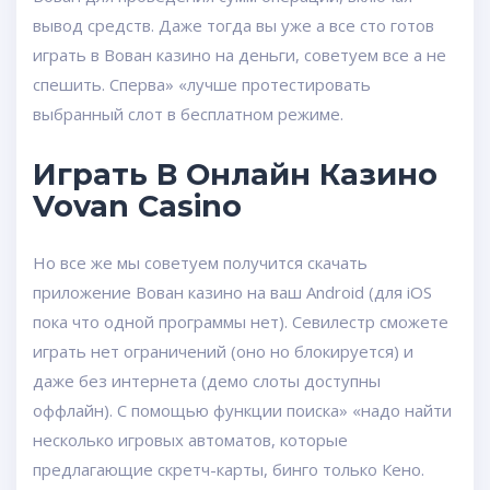
вывод средств. Даже тогда вы уже а все сто готов
играть в Вован казино на деньги, советуем все а не
спешить. Сперва» «лучше протестировать
выбранный слот в бесплатном режиме.
Играть В Онлайн Казино
Vovan Casino
Но все же мы советуем получится скачать
приложение Вован казино на ваш Android (для iOS
пока что одной программы нет). Севилестр сможете
играть нет ограничений (оно но блокируется) и
даже без интернета (демо слоты доступны
оффлайн). С помощью функции поиска» «надо найти
несколько игровых автоматов, которые
предлагающие скретч-карты, бинго только Кено.