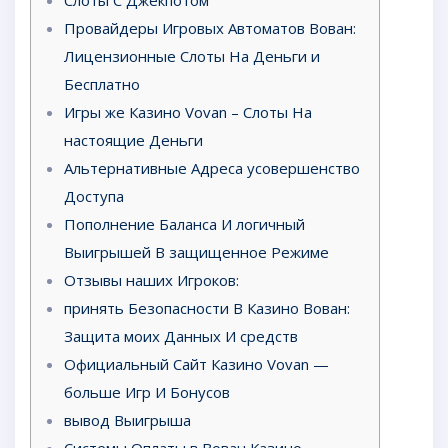
Слоты С Джекпотом
Провайдеры Игровых Автоматов Вован:
Лицензионные Слоты На Деньги и
Бесплатно
Игры же Казино Vovan – Слоты На
настоящие Деньги
Альтернативные Адреса усовершенство
Доступа
Пополнение Баланса И логичный
Выигрышей В защищенное Режиме
Отзывы наших Игроков:
принять Безопасности В Казино Вован:
Защита моих Данных И средств
Официальный Сайт Казино Vovan —
больше Игр И Бонусов
вывод Выигрыша