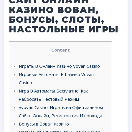
САЙТ ОНЛАЙН
КАЗИНО ВОВАН,
БОНУСЫ, СЛОТЫ,
НАСТОЛЬНЫЕ ИГРЫ
Content
Играть В Онлайн Казино Vovan Casino
Игровые Автоматы В Казино Vovan
Casino
Игра В Автоматы Бесплатно: Как
набросать Тестовый Режим
«vovan Casino: Играть на Официальном
Сайте Онлайн, Регистрация И прохода
Бонусы в Вован Казино