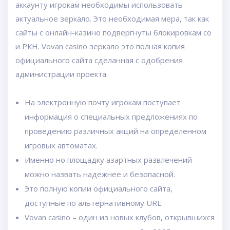
аккаунту игрокам необходимы использовать
актуальное зеркало. Это необходимая мера, так как
сайты с онлайн-казино подвергнуты блокировкам со
и РКН. Vovan casino зеркало это полная копия
официального сайта сделанная с одобрения
администрации проекта.
На электронную почту игрокам поступает
информация о специальных предложениях по
проведению различных акций на определенном
игровых автоматах.
Именно но площадку азартных развлечений
можно назвать надежнее и безопасной.
Это полную копии официального сайта,
доступные по альтернативному URL.
Vovan casino – один из новых клубов, открывшихся