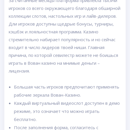
За считанные месяцы платформа привлекла тысячи
игроков со всего окружающего благодаря обширной
коллекции слотов, настольных игр и лайв-дилеров.
Дли игроков доступны щедрые бонусы, турниры,
кэшбэк и лояльностная программа. Казино
стремительно набирает популярность и но сейчас
входит в число лидеров твоей ниши. Главная
причина, по которой севилестр можете не боишься
играть в Вован казино на мнимые деньги –
лицензия.
Большая часть игроков предпочитают применять
рабочие зеркала Вован-Казино.
Каждый виртуальный видеослот доступен в демо
режиме, это означает что можно играть
бесплатно.
После заполнения форма, согласитесь с