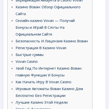
Верификация Аккаунта В Casino Vovan
Казино Вован: Обзор Официального
Сайта
Онлайн-казино Vovan — Получай
Бонусы и Играй В Слоты На
Официальном Сайте
Безопасность И Лицензия Казино Вован
Регистрация В Казино Vovan
Быстрые суммы
Vovan Casino
твой Гид По Интернет Казино Вован:
главную Функции И Бонусы
Как Начать Игру В Vovan Casino:
Игровые Автоматы Вован Казино Дем
Бесплатно Без Регистрации
Лучшие Казино Этой Недели