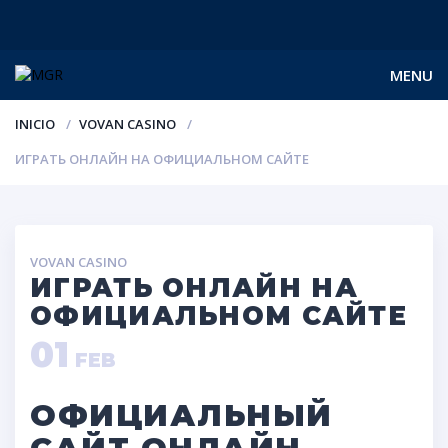
MENU
INICIO
VOVAN CASINO
ИГРАТЬ ОНЛАЙН НА ОФИЦИАЛЬНОМ САЙТЕ
VOVAN CASINO
ИГРАТЬ ОНЛАЙН НА
ОФИЦИАЛЬНОМ САЙТЕ
01
FEB
ОФИЦИАЛЬНЫЙ