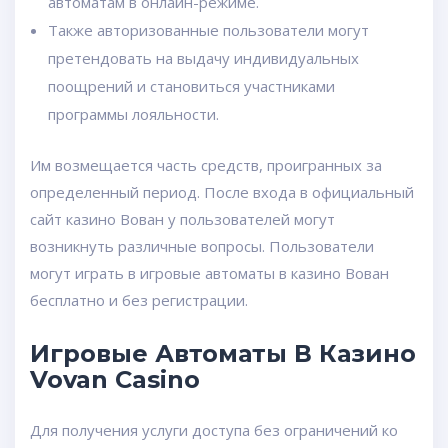
автоматам в онлайн-режиме.
Также авторизованные пользователи могут
претендовать на выдачу индивидуальных
поощрений и становиться участниками
программы лояльности.
Им возмещается часть средств, проигранных за
определенный период. После входа в официальный
сайт казино Вован у пользователей могут
возникнуть различные вопросы. Пользователи
могут играть в игровые автоматы в казино Вован
бесплатно и без регистрации.
Игровые Автоматы В Казино
Vovan Casino
Для получения услуги доступа без ограничений ко