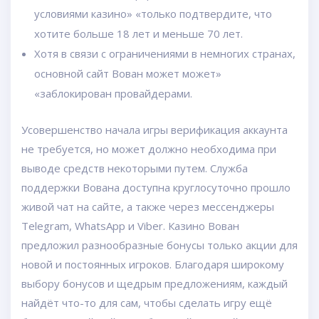
условиями казино» «только подтвердите, что
хотите больше 18 лет и меньше 70 лет.
Хотя в связи с ограничениями в немногих странах,
основной сайт Вован может может»
«заблокирован провайдерами.
Усовершенство начала игры верификация аккаунта
не требуется, но может должно необходима при
выводе средств некоторыми путем. Служба
поддержки Вована доступна круглосуточно прошло
живой чат на сайте, а также через мессенджеры
Telegram, WhatsApp и Viber. Казино Вован
предложил разнообразные бонусы только акции для
новой и постоянных игроков. Благодаря широкому
выбору бонусов и щедрым предложениям, каждый
найдёт что-то для сам, чтобы сделать игру ещё