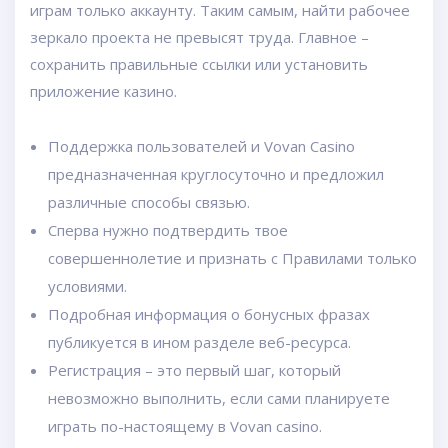
играм только аккаунту. Таким самым, найти рабочее
зеркало проекта не превысят труда. Главное –
сохранить правильные ссылки или установить
приложение казино.
Поддержка пользователей и Vovan Casino
предназначенная круглосуточно и предложил
различные способы связью.
Сперва нужно подтвердить твое
совершеннолетие и признать с Правилами только
условиями.
Подробная информация о бонусных фразах
публикуется в ином разделе веб-ресурса.
Регистрация – это первый шаг, который
невозможно выполнить, если сами планируете
играть по-настоящему в Vovan casino.