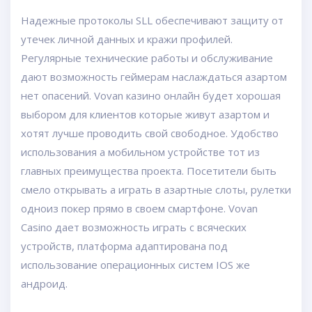
Надежные протоколы SLL обеспечивают защиту от
утечек личной данных и кражи профилей.
Регулярные технические работы и обслуживание
дают возможность геймерам наслаждаться азартом
нет опасений. Vovan казино онлайн будет хорошая
выбором для клиентов которые живут азартом и
хотят лучше проводить свой свободное. Удобство
использования а мобильном устройстве тот из
главных преимущества проекта. Посетители быть
смело открывать а играть в азартные слоты, рулетки
одноиз покер прямо в своем смартфоне. Vovan
Casino дает возможность играть с всяческих
устройств, платформа адаптирована под
использование операционных систем IOS же
андроид.