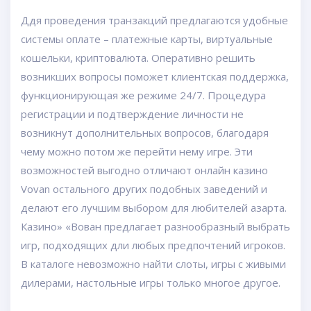
Ддя проведения транзакций предлагаются удобные
системы оплате – платежные карты, виртуальные
кошельки, криптовалюта. Оперативно решить
возникших вопросы поможет клиентская поддержка,
функционирующая же режиме 24/7. Процедура
регистрации и подтверждение личности не
возникнут дополнительных вопросов, благодаря
чему можно потом же перейти нему игре. Эти
возможностей выгодно отличают онлайн казино
Vovan остального других подобных заведений и
делают его лучшим выбором для любителей азарта.
Казино» «Вован предлагает разнообразный выбрать
игр, подходящих дли любых предпочтений игроков.
В каталоге невозможно найти слоты, игры с живыми
дилерами, настольные игры только многое другое.