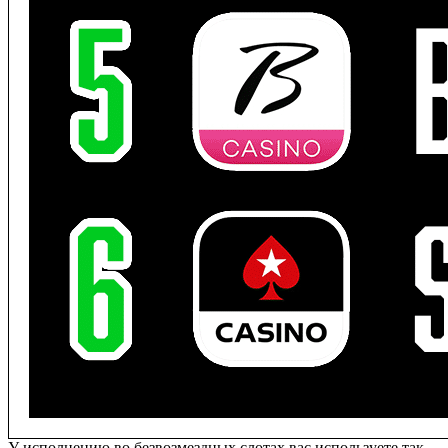
У исполнению во безвозмездных слотах вас используете так