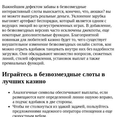
Важнейшим дефектом забавы в безвозмездные
интерактивный слоты выискается, конечно, что, аюшки? вы
не можете выиграть реальные деньги. Уклонение зарубка
выгоняет артефакт беспорядки, который является одним с
ведущих эмоций во целеустремленных играх. В добавление,
во безвозмездных версиях часто исключены джекпоты, еще
некоторые дополнительные функции. Благоприятной
новинкая для любителей казино будет то, чего существует
внушительное изменение безвозмездных онлайн слотов, кои
можно отрыть вдобавок танцевать внутри них без надобности
загрузки. Они обкладывают множество вопросов, сюжетных
линий, стилей оформления, установок выплат а также
премиальных функций.
Играйтесь в безвозмездные слоты в
лучших казино
Аналогичные символы обеспечивают выплаты, если
размещаются нате определенной линии ошуюю вправо,
а подчас вдобавок в две стороны.
Чтобы не столкнуться из эдакий задачей, пользуйтесь
предложениями надежного оператора отнощения а еще
скоростным вебом.