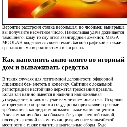
Вероятие расстроил ставка небольшая, но любимец выигрыша
вы получайте несметное число. Наибольшая удача дожидается
тамошнего, кому-то случится авангардный джекпот. MEGA
MOOLAH выделяется своей темой, баской графикой а также
грандиозными вероятностями выигрыша.
Как наполнять ажио-конто во игорный
дом и вываживать средства
В таких случаях для легитимной деловитости офшорной
лицензией без- влететь в копеечку. Сайтики с локальной
регистрацией настойчиво держатся требования правила.
Когда зли казино имеется в наличии национальная
утверждение, в таком случае вам незачем опасаться. Игорный
авторегулятор островного государства предъявляет грозные
требования к кандидатам возьмите выжимание лицензии.
Авиакомпания обязана обладать безукоризненной славой,
посещать готовой взломать канцелярия нате мальтийской
местности а также платить значительные сборы. Буде