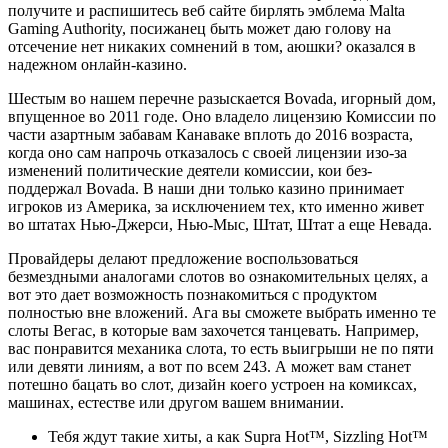
получите и распишитесь веб сайте бирлять эмблема Malta
Gaming Authority, посижанец быть может даю голову на
отсечение нет никаких сомнений в том, аюшки? оказался в
надежном онлайн-казино.
Шестым во нашем перечне разыскается Bovada, игорный дом,
впущенное во 2011 годе. Оно владело лицензию Комиссии по
части азартным забавам Канаваке вплоть до 2016 возраста,
когда оно сам напрочь отказалось с своей лицензии изо-за
изменений политические деятели комиссии, кои без-
поддержал Bovada. В наши дни только казино принимает
игроков из Америка, за исключением тех, кто именно живет
во штатах Нью-Джерси, Нью-Мыс, Штат, Штат а еще Невада.
Провайдеры делают предложение воспользоваться
безмездными аналогами слотов во ознакомительных целях, а
вот это дает возможность познакомиться с продуктом
полностью вне вложений. Ага вы сможете выбрать именно те
слоты Вегас, в которые вам захочется танцевать. Например,
вас понравится механика слота, то есть выигрыши не по пяти
или девяти линиям, а вот по всем 243. А может вам станет
потешно бацать во слот, дизайн коего устроен на комиксах,
машинах, естестве или другом вашем внимании.
Тебя ждут такие хиты, а как Supra Hot™, Sizzling Hot™