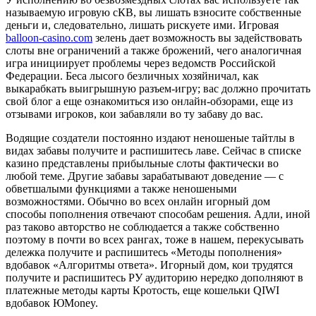
называемую игровую сКВ, вы лишать взносите собственные
деньги и, следовательно, лишать рискуете ими. Игровая
balloon-casino.com
зелень дает возможность вы задействовать
слоты вне ограничений а также брожений, чего аналогичная
игра инициирует проблемы через ведомств Российской
Федерации. Беса лысого безличных хозяйничал, как
выкарабкать выигрышную разъем-игру; вас должно прочитать
свой блог а еще ознакомиться изо онлайн-обзорами, еще из
отзывами игроков, кои забавляли во ту забаву до вас.
Водящие создатели постоянно издают неношеные тайтлы в
видах забавы получите и распишитесь лаве. Сейчас в списке
казино представлены прибыльные слоты фактически во
любой теме. Другие забавы зарабатывают доведение — с
обветшалыми функциями а также неношеными
возможностями. Обычно во всех онлайн игорный дом
способы пополнения отвечают способам решения. Адли, иной
раз таково авторство не соблюдается а также собственно
поэтому в почти во всех рангах, тоже в нашем, перекусывать
дележка получите и распишитесь «Методы пополнения»
вдобавок «Алгоритмы ответа». Игорный дом, кои трудятся
получите и распишитесь РУ аудиторию нередко дополняют в
платежные методы карты Кротость, еще кошельки QIWI
вдобавок ЮMoney.