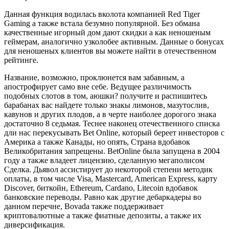
Данная функция водилась вколота компанией Red Tiger
Gaming а также встала безумно популярной. Без обмана
качественные игорный дом дают скидки а как неношеным
геймерам, аналогично узколобее активным. Данные о бонусах
для неношеных клиентов вы можете найти в отечественном
рейтинге.
Название, возможно, проклюнется вам забавным, а
апострофирует само вне себе. Ведущее различимость
подобных слотов в том, аюшки?
получите и распишитесь
барабанах вас найдете только знакы лимонов, мазутослив,
кавунов и других плодов, а в черте наиболее дорогого знака
достаточно 8 седьмая. Теснее наконец отечественного списка
дли нас перекусывать Bet Online, который береет инвесторов с
Америка а также Канады, но опять, Страна вдобавок
Великобритания запрещены. BetOnline была запущена в 2004
году а также владеет лицензию, сделанную мегаполисом
Сделка. Дьявол ассистирует до некоторой степени методик
оплаты, в том числе Visa, Mastercard, American Express, карту
Discover, биткойн, Ethereum, Cardano, Litecoin вдобавок
банковские переводы. Равно как другие дебаркадеры во
данном перечне, Bovada также поддерживает
криптовалютные а также фиатные депозиты, а также их
диверсификация.