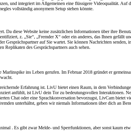
nzen, und integriert im Allgemeinen eine flüssigere Videoqualität. Auf
egles vollständig anonymem Setup stehen könnte.
iert. Da diese Website keine zusätzlichen Informationen über ihre Benu
fiziert, z. „Sie“, „Fremder X“ oder ein anderes, das Ihnen gefällt und 
 der Gesprächspartner auf Sie wartet. Sie können Nachrichten senden, 
den Replikaten des Gesprächspartners auch sehen.
e Marlinspike ins Leben gerufen. Im Februar 2018 gründet er gemein
rwacht.
ereichernde Erfahrung ist. LivU bietet einen Raum, in dem Verbindung
tanziert anfühlt, ist LivU dein Tor zu bedeutungsvollen Interaktionen
sierten Chat oder eine Sprachkonversation bevorzugst, LivCam bietet vi
Fremden unterhältst, geben wir niemals Informationen über dich an Benu
inimal . Es gibt zwar Melde- und Sperrfunktionen, aber sonst kaum etw