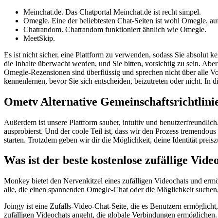
Meinchat.de. Das Chatportal Meinchat.de ist recht simpel.
Omegle. Eine der beliebtesten Chat-Seiten ist wohl Omegle, au
Chatrandom. Chatrandom funktioniert ähnlich wie Omegle.
MeetSkip.
Es ist nicht sicher, eine Plattform zu verwenden, sodass Sie absolut 
die Inhalte überwacht werden, und Sie bitten, vorsichtig zu sein. Ab
Omegle-Rezensionen sind überflüssig und sprechen nicht über alle Vor
kennenlernen, bevor Sie sich entscheiden, beizutreten oder nicht. In 
Ometv Alternative Gemeinschaftsrichtlini
Außerdem ist unsere Plattform sauber, intuitiv und benutzerfreundli
ausprobierst. Und der coole Teil ist, dass wir den Prozess tremendous
starten. Trotzdem geben wir dir die Möglichkeit, deine Identität pr
Was ist der beste kostenlose zufällige Vide
Monkey bietet den Nervenkitzel eines zufälligen Videochats und ermö
alle, die einen spannenden Omegle-Chat oder die Möglichkeit suchen
Joingy ist eine Zufalls-Video-Chat-Seite, die es Benutzern ermöglic
zufälligen Videochats angeht, die globale Verbindungen ermöglichen. D