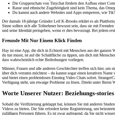
Die Gruppenchats von Tinychat fördern den Aufbau einer Comm
Rasse und ethnische Zugehörigkeit sind kein Thema, das Omegl
Du kannst auch andere Websites und Apps entsperren, wie Tik
Der damals 18-jährige Gründer Leif K-Brooks erklärt es als Plattfor
Sinne sollten sich alle Teilnehmer bewusst sein, dass sie mit Fremden
und seine Identität preisgeben, wenn er dies bevorzugt. Bei jedem erst
Freunde Mit Nur Einem Klick Finden
Hay ist eine App, die dich in Echtzeit mit Menschen aus der ganzen W
du tun musst, ist auf die Schaltfläche zu tippen, um dich mit Mensch
dass wahrscheinlich echte Bedrohungen vorliegen.
Männer, Frauen und alle anderen Geschlechter treffen sich hier, um si
über dich verraten möchtest – du kannst sogar einen kreativen Name w
und bietet einen problemlosen Einstieg Video Chats sofort. StrangerC
Verfügung steht, um etwaige Probleme zu lösen. Direkt unter Ihrem 
Worte Unserer Nutzer: Beziehungs-stories
Sobald die Verifizierung geklappt hat, können Sie mit anderen Stud
Videos zu bieten. Die Site erfordert keine Registrierung, um beizutr
zufälligen Personen führen. Es ist zwar aufregend, da Sie nicht wiss