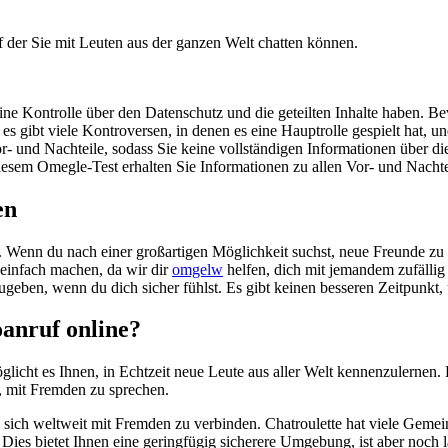
f der Sie mit Leuten aus der ganzen Welt chatten können.
keine Kontrolle über den Datenschutz und die geteilten Inhalte haben. B
er es gibt viele Kontroversen, in denen es eine Hauptrolle gespielt hat
- und Nachteile, sodass Sie keine vollständigen Informationen über die 
diesem Omegle-Test erhalten Sie Informationen zu allen Vor- und Nachte
en
ch. Wenn du nach einer großartigen Möglichkeit suchst, neue Freunde z
 einfach machen, da wir dir
omgelw
helfen, dich mit jemandem zufällig
eiszugeben, wenn du dich sicher fühlst. Es gibt keinen besseren Zeitpu
oanruf online?
glicht es Ihnen, in Echtzeit neue Leute aus aller Welt kennenzulernen
, mit Fremden zu sprechen.
ht, sich weltweit mit Fremden zu verbinden. Chatroulette hat viele Ge
ies bietet Ihnen eine geringfügig sicherere Umgebung, ist aber noch la