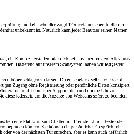
berprüfung und kein schneller Zugriff Omegle unsicher. In diesem
 Identität unbekannt ist. Natürlich kann jeder Benutzer seinen Namen
sst, ein Konto zu erstellen oder dich bei Hay anzumelden. Alles, was
rbinden. Basierend auf unserem Scansystem, haben wir festgestellt,
rzen höher schlagen zu lassen. Du entscheidest selbst, wie viel du
fortigen Zugang ohne Registrierung oder persönliche Daten konzipiert
e Moderation und technischer Support, der rund um die Uhr zur
ie diese jederzeit, um die Anzeige von Webcams sofort zu beenden.
enschen eine Plattform zum Chatten mit Fremden durch Texte oder
 jedem beginnen können. Sie können ein persönliches Gespräch mit
lt oder von der nächsten Tür sprechen, aber es kann auch gefährlich