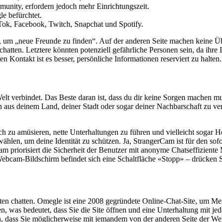
unity, erfordern jedoch mehr Einrichtungszeit.
e befürchtet.
Tok, Facebook, Twitch, Snapchat und Spotify.
m, um „neue Freunde zu finden“. Auf der anderen Seite machen keine Ü
 chatten. Letztere könnten potenziell gefährliche Personen sein, da ihre
en Kontakt ist es besser, persönliche Informationen reserviert zu halten.
elt verbindet. Das Beste daran ist, dass du dir keine Sorgen machen mu
en aus deinem Land, deiner Stadt oder sogar deiner Nachbarschaft zu ve
ch zu amüsieren, nette Unterhaltungen zu führen und vielleicht sogar He
ählen, um deine Identität zu schützen. Ja, StrangerCam ist für den so
am priorisiert die Sicherheit der Benutzer mit anonyme Chatseffizient
Webcam-Bildschirm befindet sich eine Schaltfläche «Stopp» – drücken S
enten chatten. Omegle ist eine 2008 gegründete Online-Chat-Site, um M
eten, was bedeutet, dass Sie die Site öffnen und eine Unterhaltung mit
en, dass Sie möglicherweise mit jemandem von der anderen Seite der We