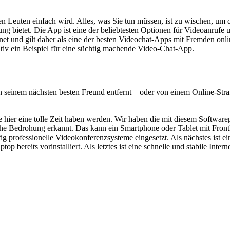
 Leuten einfach wird. Alles, was Sie tun müssen, ist zu wischen, um de
ng bietet. Die App ist eine der beliebtesten Optionen für Videoanrufe 
gnet und gilt daher als eine der besten Videochat-Apps mit Fremden onl
itiv ein Beispiel für eine süchtig machende Video-Chat-App.
 seinem nächsten besten Freund entfernt – oder von einem Online-Str
Sie hier eine tolle Zeit haben werden. Wir haben die mit diesem Softw
che Bedrohung erkannt. Das kann ein Smartphone oder Tablet mit Front
 professionelle Videokonferenzsysteme eingesetzt. Als nächstes ist e
reits vorinstalliert. Als letztes ist eine schnelle und stabile Intern