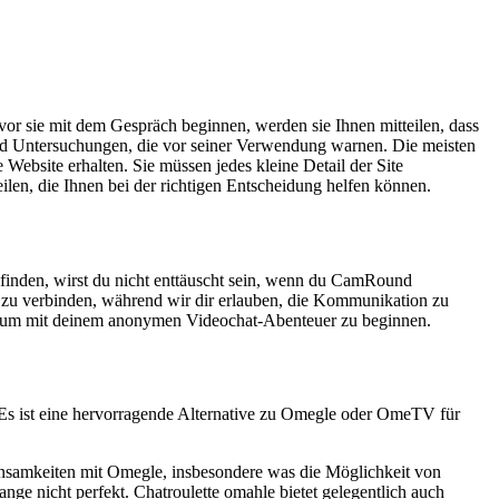
evor sie mit dem Gespräch beginnen, werden sie Ihnen mitteilen, dass
, und Untersuchungen, die vor seiner Verwendung warnen. Die meisten
Website erhalten. Sie müssen jedes kleine Detail der Site
ilen, die Ihnen bei der richtigen Entscheidung helfen können.
u finden, wirst du nicht enttäuscht sein, wenn du CamRound
 zu verbinden, während wir dir erlauben, die Kommunikation zu
nkt, um mit deinem anonymen Videochat-Abenteuer zu beginnen.
. Es ist eine hervorragende Alternative zu Omegle oder OmeTV für
meinsamkeiten mit Omegle, insbesondere was die Möglichkeit von
nge nicht perfekt. Chatroulette omahle bietet gelegentlich auch