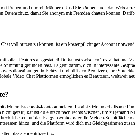
 nur mit Frauen und nur mit Männern. Und Sie können auch das Webcam-
den Datenschutz, damit Sie anonym mit Fremden chatten können. Darüb
Chat voll nutzen zu können, ist ein kostenpflichtiger Account notwe
uch mit tollen Features ausgestattet! Du kannst zwischen Text-Chat und
e Stimmung gefunden hast. Es geht darum, dich in interessante Gespräch
ersationsübungen in Echtzeit und hilft den Benutzern, ihre Sprachkennt
. Globale Video-Chat-Plattformen ermöglichen es Benutzern, weltweit n
te?
it deinem Facebook-Konto anmelden. Es gibt viele unterhaltsame Funkti
 nicht gefällt, kannst du einfach nach rechts wischen, um zu jemand 
 durch Klicken auf das Flaggensymbol oder die Melden-Schaltfläche me
 Interessen hinzu, und die Plattform wird dich mit Gleichgesinnten zus
n, das sie identifiziert, z.