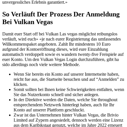
unvergessliches Erlebnis garantiert.»
So Verläuft Der Prozess Der Anmeldung
Bei Vulkan Vegas
Damit euer Start off bei Vulkan Las vegas möglichst reibungslos
verläuft, wird euch» «je nach eurer Registrierung das umfassendes
Willkommenspaket angeboten. Zahlt Ihr mindestens 10 Euro
aufgrund der Kontoeröffnung dieses, wird eure Einzahlung
automatisch verdoppelt sowie es wandern twenty-five Freispiele auf
euer Konto. Um den Vulkan Vegas Login durchzuführen, gibt ha
sido allerdings noch viele weitere Methode.
Wenn Sie bereits ein Konto auf unserer Internetseite haben,
reicht fue aus, die Startseite besuchen und auf “Anmelden” zu
klicken.
Somit sollten bei Ihnen keine Schwierigkeiten entfalten, wenn
Sie das Nutzerkonto schnell und sicher anlegen.
In der Direktive werden die Daten, welche Sie throughout
entsprechendem Netzwerk hinterlegt haben, auch für Ihr
Konto auf unserer Plattform geschluckt.
Zwar ist das Unternehmen hinter Vulkan Vegas, die Brivio
Limited auf Zypern angesiedelt, dennoch werden eine Lizenz
aus dem Karibikstaat genutzt, welche im Jahre 2022 erneuert