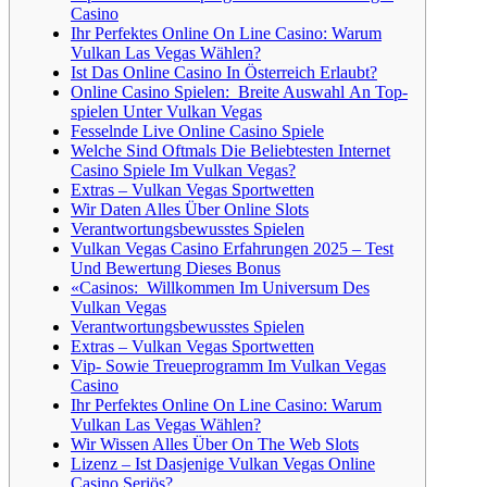
Casino
Ihr Perfektes Online On Line Casino: Warum
Vulkan Las Vegas Wählen?
Ist Das Online Casino In Österreich Erlaubt?
Online Casino Spielen: Breite Auswahl An Top-
spielen Unter Vulkan Vegas
Fesselnde Live Online Casino Spiele
Welche Sind Oftmals Die Beliebtesten Internet
Casino Spiele Im Vulkan Vegas?
Extras – Vulkan Vegas Sportwetten
Wir Daten Alles Über Online Slots
Verantwortungsbewusstes Spielen
Vulkan Vegas Casino Erfahrungen 2025 – Test
Und Bewertung Dieses Bonus
«Casinos: Willkommen Im Universum Des
Vulkan Vegas
Verantwortungsbewusstes Spielen
Extras – Vulkan Vegas Sportwetten
Vip- Sowie Treueprogramm Im Vulkan Vegas
Casino
Ihr Perfektes Online On Line Casino: Warum
Vulkan Las Vegas Wählen?
Wir Wissen Alles Über On The Web Slots
Lizenz – Ist Dasjenige Vulkan Vegas Online
Casino Seriös?