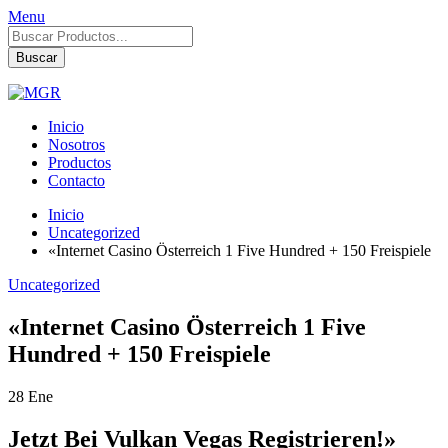
Menu
Búsqueda
de
Buscar
productos
Inicio
Nosotros
Productos
Contacto
Inicio
Uncategorized
«Internet Casino Österreich 1 Five Hundred + 150 Freispiele
Uncategorized
«Internet Casino Österreich 1 Five
Hundred + 150 Freispiele
28
Ene
Jetzt Bei Vulkan Vegas Registrieren!»