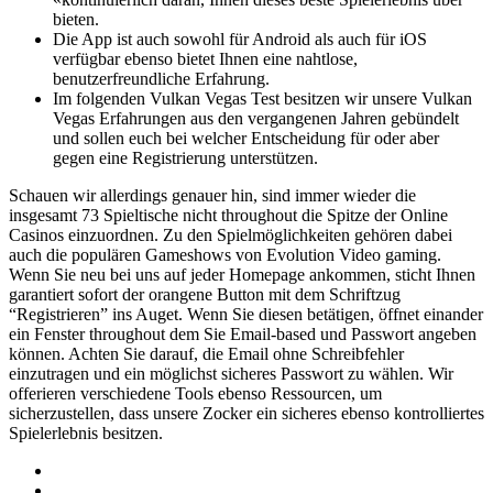
bieten.
Die App ist auch sowohl für Android als auch für iOS
verfügbar ebenso bietet Ihnen eine nahtlose,
benutzerfreundliche Erfahrung.
Im folgenden Vulkan Vegas Test besitzen wir unsere Vulkan
Vegas Erfahrungen aus den vergangenen Jahren gebündelt
und sollen euch bei welcher Entscheidung für oder aber
gegen eine Registrierung unterstützen.
Schauen wir allerdings genauer hin, sind immer wieder die
insgesamt 73 Spieltische nicht throughout die Spitze der Online
Casinos einzuordnen. Zu den Spielmöglichkeiten gehören dabei
auch die populären Gameshows von Evolution Video gaming.
Wenn Sie neu bei uns auf jeder Homepage ankommen, sticht Ihnen
garantiert sofort der orangene Button mit dem Schriftzug
“Registrieren” ins Auget. Wenn Sie diesen betätigen, öffnet einander
ein Fenster throughout dem Sie Email-based und Passwort angeben
können. Achten Sie darauf, die Email ohne Schreibfehler
einzutragen und ein möglichst sicheres Passwort zu wählen. Wir
offerieren verschiedene Tools ebenso Ressourcen, um
sicherzustellen, dass unsere Zocker ein sicheres ebenso kontrolliertes
Spielerlebnis besitzen.