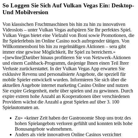
So Loggen Sie Sich Auf Vulkan Vegas Ein: Desktop-
Und Mobilversion
Von klassischen Fruchtmaschinen bis hin zu hin zu innovativen
Videoslots – unter Vulkan Vegas aufspüren Sie Ihr perfektes Spiel.
Vulkan Vegas bietet eine Vielzahl von Boni sowie Promotionen, die
Ihr Spielerlebnis im Online Casino noch aufregender tätigen. Von
Willkommensboni bis hin zu regelmäßigen Aktionen – sera gibt
immer eine gewisse Möglichkeit, Ihr Spiel zu bereichern.»
«[newline]Darüber hinaus profitieren Sie von Netzwerk-Aktionen
und einem Cashback-Programm, dasjenige Ihnen einen Teil Ihrer
Verluste zurückerstattet. In der Vulkan Vegas App erwarten Sie
exklusive Revenu und personalisierte Angebote, die speziell für
mobile Spieler entwickelt wurden. Informieren Sie sich über die
aktuellen Angebote internet marketing Casino Online und nutzen
Sie expire Gelegenheit, mehr über spielen und zu gewinnen. Durch
expire extrem hohe Anzahl an Kooperationen über verschiedenen
Providern wächst die Anzahl a great Spielen auf über 3. 100
Spielautomaten an.
Zu» «keiner Zeit haben der Gastronomie Shop uns trotz des
hohen Spielangebots verloren gefühlt und konnten teils hohe
Bonusangebote wahrnehmen.
Anders als viele innovativen Online Casinos verzichtet