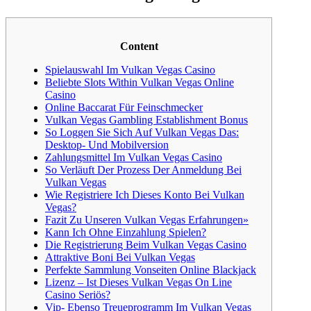
Content
Spielauswahl Im Vulkan Vegas Casino
Beliebte Slots Within Vulkan Vegas Online
Casino
Online Baccarat Für Feinschmecker
Vulkan Vegas Gambling Establishment Bonus
So Loggen Sie Sich Auf Vulkan Vegas Das:
Desktop- Und Mobilversion
Zahlungsmittel Im Vulkan Vegas Casino
So Verläuft Der Prozess Der Anmeldung Bei
Vulkan Vegas
Wie Registriere Ich Dieses Konto Bei Vulkan
Vegas?
Fazit Zu Unseren Vulkan Vegas Erfahrungen»
Kann Ich Ohne Einzahlung Spielen?
Die Registrierung Beim Vulkan Vegas Casino
Attraktive Boni Bei Vulkan Vegas
Perfekte Sammlung Vonseiten Online Blackjack
Lizenz – Ist Dieses Vulkan Vegas On Line
Casino Seriös?
Vip- Ebenso Treueprogramm Im Vulkan Vegas