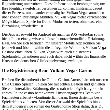
Registrierung unterstützen. Diese Informationen benötigen wir, um
Ihre Identität zweifelsfrei bestätigen zu können. Insgesamt dauert
dieser Prozess, um einander erstmalig bei Vulkan Vegas anmelden
über können, nur einige Minuten. Vulkan Vegas bietet verschiedene
Möglichkeiten, Spiele im Demo-Modus zu testen, ohne dass eine
Einzahlung erforderlich ist.
Die App ist sowohl für Android als auch für iOS verfügbar sowie
bietet Ihnen eine gewisse nahtlose, benutzerfreundliche Erfahrung.
Egal, wo Sie sich befinden, mit unserer Mobile App können Sie
jederzeit und überall within die aufregende World des Vulkan Vegas
Casinos eintauchen. Vulkan Vegas wird euch ein sicheres
Spielumfeld garantieren und euch dabei nicht within das finanzielle
Korsett des deutschen Glücksspielvertrags zwängen.
Die Registrierung Beim Vulkan Vegas Casino
Erleben Sie die authentische Online Casino-Atmosphäre mit unseren
Live Casino Spielen. Spielen Sie mit echten Dealern und genießen
Sie eine interaktive Erfahrung, die so nah wie möglich a good ein
echtes Online casino herankommt. Unser engagiertes Team von
Fachleuten arbeitet» «kontinuierlich daran, Ihnen dasjenige beste
Spielerlebnis zu bieten. Von dieser Auswahl der Spiele bis hin zu
dem Kundenservice sorgen der Gastronomie Shop dafür, dass Du