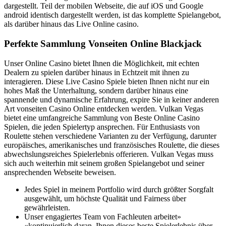
dargestellt. Teil der mobilen Webseite, die auf iOS und Google
android identisch dargestellt werden, ist das komplette Spielangebot,
als darüber hinaus das Live Online casino.
Perfekte Sammlung Vonseiten Online Blackjack
Unser Online Casino bietet Ihnen die Möglichkeit, mit echten
Dealern zu spielen darüber hinaus in Echtzeit mit ihnen zu
interagieren. Diese Live Casino Spiele bieten Ihnen nicht nur ein
hohes Maß the Unterhaltung, sondern darüber hinaus eine
spannende und dynamische Erfahrung, expire Sie in keiner anderen
Art vonseiten Casino Online entdecken werden. Vulkan Vegas
bietet eine umfangreiche Sammlung von Beste Online Casino
Spielen, die jeden Spielertyp ansprechen. Für Enthusiasts von
Roulette stehen verschiedene Varianten zu der Verfügung, darunter
europäisches, amerikanisches und französisches Roulette, die dieses
abwechslungsreiches Spielerlebnis offerieren. Vulkan Vegas muss
sich auch weiterhin mit seinem großen Spielangebot und seiner
ansprechenden Webseite beweisen.
Jedes Spiel in meinem Portfolio wird durch größter Sorgfalt
ausgewählt, um höchste Qualität und Fairness über
gewährleisten.
Unser engagiertes Team von Fachleuten arbeitet»
«kontinuierlich daran, Ihnen dieses beste Spielerlebnis über