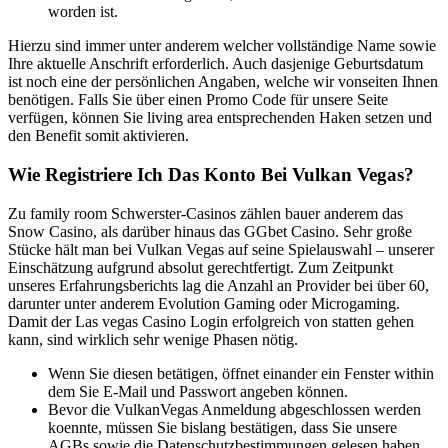
worden ist.
Hierzu sind immer unter anderem welcher vollständige Name sowie
Ihre aktuelle Anschrift erforderlich. Auch dasjenige Geburtsdatum
ist noch eine der persönlichen Angaben, welche wir vonseiten Ihnen
benötigen. Falls Sie über einen Promo Code für unsere Seite
verfügen, können Sie living area entsprechenden Haken setzen und
den Benefit somit aktivieren.
Wie Registriere Ich Das Konto Bei Vulkan Vegas?
Zu family room Schwerster-Casinos zählen bauer anderem das
Snow Casino, als darüber hinaus das GGbet Casino. Sehr große
Stücke hält man bei Vulkan Vegas auf seine Spielauswahl – unserer
Einschätzung aufgrund absolut gerechtfertigt. Zum Zeitpunkt
unseres Erfahrungsberichts lag die Anzahl an Provider bei über 60,
darunter unter anderem Evolution Gaming oder Microgaming.
Damit der Las vegas Casino Login erfolgreich von statten gehen
kann, sind wirklich sehr wenige Phasen nötig.
Wenn Sie diesen betätigen, öffnet einander ein Fenster within
dem Sie E-Mail und Passwort angeben können.
Bevor die VulkanVegas Anmeldung abgeschlossen werden
koennte, müssen Sie bislang bestätigen, dass Sie unsere
AGBs sowie die Datenschutzbestimmungen gelesen haben.