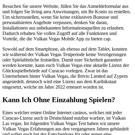
Besuchen Sie unsere Website, füllen Sie das Anmeldeformular aus
und folgen Sie living area Anweisungen, um Ihr Konto zu erstellen.
Um sicherzustellen, wenn Sie keine exklusiven Bonusse und
personalisierten Angebote verpassen, denken Sie daran,
Installationen aus unbekannten Informationsquellen zu erlauben.
Dadurch erhalten Sie vollen Zugriff auf alle Funktionen und
Vorteile, die die Vulkan Vegas Mobile App zu bieten cap.
Sowohl auf dem Smartphone, als ebenso auf dem Tablet, konnten
wir während der Vulkan Vegas Testperiode keine Verzögerungen
oder Spielabbrüche feststellen. Damit eure Sicherheit garantiert
werden koennte, kann euch Vulkan Vegas eine aktuelle Lizenz der
Glücksspielbehörde auf Curacao vorlegen. Zwar ist das
Unternehmen hinter Vulkan Vegas, die Brivio Limited auf Zypern
angesiedelt, dennoch wird eine Lizenz aus dem Karibikstaat
eingesetzt, welche im Jahre 2022 erneuert worden ist.
Kann Ich Ohne Einzahlung Spielen?
Eines welcher ersten Online Internet casinos, welches mit jeder
Curacao-Lizenz auch in Deutschland nutzbar warfare, ist Vulkan
Las vegas. Im folgenden Vulkan Vegas Test haben wir unsere
Vulkan Vegas Erfahrungen aus den vergangenen Jahren gebündelt
und sollen euch bei der Entscheidung für oder gegen eine