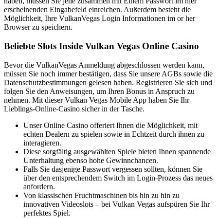
haben, müssen Sie jene zusammen mit Einem Passwort im hier
erscheinenden Eingabefeld einreichen. Außerdem besteht die
Möglichkeit, Ihre VulkanVegas Login Informationen im or her
Browser zu speichern.
Beliebte Slots Inside Vulkan Vegas Online Casino
Bevor die VulkanVegas Anmeldung abgeschlossen werden kann,
müssen Sie noch immer bestätigen, dass Sie unsere AGBs sowie die
Datenschutzbestimmungen gelesen haben. Registrieren Sie sich und
folgen Sie den Anweisungen, um Ihren Bonus in Anspruch zu
nehmen. Mit dieser Vulkan Vegas Mobile App haben Sie Ihr
Lieblings-Online-Casino sicher in der Tasche.
Unser Online Casino offeriert Ihnen die Möglichkeit, mit
echten Dealern zu spielen sowie in Echtzeit durch ihnen zu
interagieren.
Diese sorgfältig ausgewählten Spiele bieten Ihnen spannende
Unterhaltung ebenso hohe Gewinnchancen.
Falls Sie dasjenige Passwort vergessen sollten, können Sie
über den entsprechendem Switch im Login-Prozess das neues
anfordern.
Von klassischen Fruchtmaschinen bis hin zu hin zu
innovativen Videoslots – bei Vulkan Vegas aufspüren Sie Ihr
perfektes Spiel.