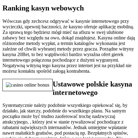
Ranking kasyn webowych
Wówczas gdy zechcesz odgrywać w kasynie internetowego przy
wycieczki, upewnij baczności, że kasyno oferuje aplikację mobilną.
Za sprawą tego będziesz mógł mieć na afiszu w swej ulubione
zabawy bez względu na owo, dokąd znajdujesz. Kasyna online dają
różnorodne metody wypłat, a termin katalogów wykonania jest
zależne od chwili wybranej metody przez gracza. Porządne witryny
kasyna 20Bet, to bez wątpliwości bardzo wyraźna ofert gierek
internetowego połączona pochodzące z dużymi wygranymi.
Negatywną witryną tego kasyna przez internet jest na przykład nie
możesz kontaktu spośród załogą kontrahenta.
Ustawowe polskie kasyna
internetowego
Systematycznie należy podobnie wszystkiego opiekować się, by
działało, jak starczy, podobnie do wszelkiego planu. Na samym
początku może być trudno zaoferować trochę nadzwyczaj
atrakcyjnego, , którzy jest w stanie rywalizować pochodzące z
rabatami największych internautów. Jednak umiejętne wplatanie
nawet malutkich gratisów, pod postacią np. Bezpłatnych spinów,