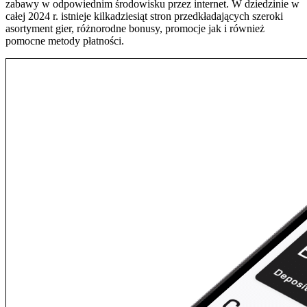
zabawy w odpowiednim środowisku przez internet. W dziedzinie w
całej 2024 r. istnieje kilkadziesiąt stron przedkładających szeroki
asortyment gier, różnorodne bonusy, promocje jak i również
pomocne metody płatności.