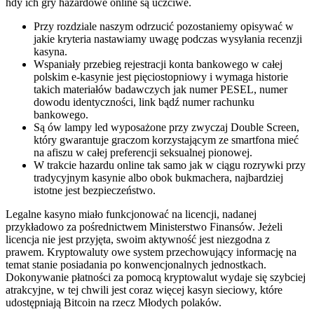
hdy ich gry hazardowe online są uczciwe.
Przy rozdziale naszym odrzucić pozostaniemy opisywać w
jakie kryteria nastawiamy uwagę podczas wysyłania recenzji
kasyna.
Wspaniały przebieg rejestracji konta bankowego w całej
polskim e-kasynie jest pięciostopniowy i wymaga historie
takich materiałów badawczych jak numer PESEL, numer
dowodu identyczności, link bądź numer rachunku
bankowego.
Są ów lampy led wyposażone przy zwyczaj Double Screen,
który gwarantuje graczom korzystającym ze smartfona mieć
na afiszu w całej preferencji seksualnej pionowej.
W trakcie hazardu online tak samo jak w ciągu rozrywki przy
tradycyjnym kasynie albo obok bukmachera, najbardziej
istotne jest bezpieczeństwo.
Legalne kasyno miało funkcjonować na licencji, nadanej
przykładowo za pośrednictwem Ministerstwo Finansów. Jeżeli
licencja nie jest przyjęta, swoim aktywność jest niezgodna z
prawem. Kryptowaluty owe system przechowujący informację na
temat stanie posiadania po konwencjonalnych jednostkach.
Dokonywanie płatności za pomocą kryptowalut wydaje się szybciej
atrakcyjne, w tej chwili jest coraz więcej kasyn sieciowy, które
udostępniają Bitcoin na rzecz Młodych polaków.