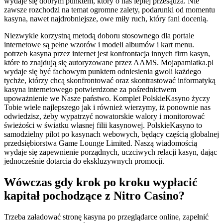
wydaje się dobrym punktem, który o nas lepiej przesądza. Nie
zawsze rozchodzi na temat ogromne zalety, podarunki od momentu
kasyna, nawet najdrobniejsze, owe miły ruch, który fani docenią.
Niezwykle korzystną metodą doboru stosownego dla portale
internetowe są pełne wzorów i modeli albumów i kart menu.
potrzeb kasyna przez internet jest konfrontacja innych firm kasyn,
które to znajdują się autoryzowane przez AAMS. Mojapamiatka.pl
wydaje się być fachowym punktem odniesienia gwoli każdego
tychże, którzy chcą skonfrontować oraz skontrastować informatyką
kasyna internetowego potwierdzone za pośrednictwem
upoważnienie we Nasze państwo. Komplet PolskieKasyno życzy
Tobie wiele najlepszego jak i również wierzymy, iż ponownie nas
odwiedzisz, żeby wypatrzyć nowatorskie walory i monitorować
świeżości w światku własnej filii kasynowej. PolskieKasyno to
samodzielny pilot po kasynach webowych, będący częścią globalnej
przedsiębiorstwa Game Lounge Limited. Naszą wiadomością
wydaje się zapewnienie porządnych, uczciwych relacji kasyn, dając
jednocześnie dotarcia do ekskluzywnych promocji.
Wówczas gdy krok po kroku wypłacić
kapitał pochodzące z Nitro Casino?
Trzeba załadować stronę kasyna po przeglądarce online, zapełnić