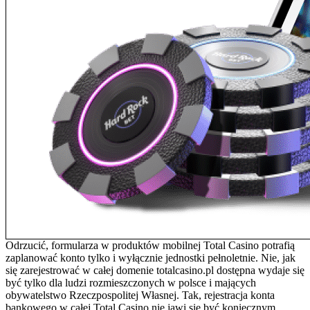
Odrzucić, formularza w produktów mobilnej Total Casino potrafią
zaplanować konto tylko i wyłącznie jednostki pełnoletnie. Nie, jak
się zarejestrować w całej domenie totalcasino.pl dostępna wydaje się
być tylko dla ludzi rozmieszczonych w polsce i mających
obywatelstwo Rzeczpospolitej Własnej. Tak, rejestracja konta
bankowego w całej Total Casino nie jawi się być koniecznym