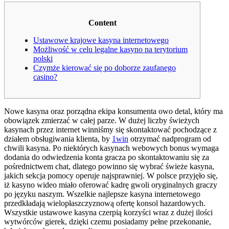
Content
Ustawowe krajowe kasyna internetowego
Możliwość w celu legalne kasyno na terytorium
polski
Czymże kierować się po doborze zaufanego
casino?
Nowe kasyna oraz porządna ekipa konsumenta owo detal, który ma
obowiązek zmierzać w całej parze. W dużej liczby świeżych
kasynach przez internet winniśmy się skontaktować pochodzące z
działem obsługiwania klienta, by
1win
otrzymać nadprogram od
chwili kasyna. Po niektórych kasynach webowych bonus wymaga
dodania do odwiedzenia konta gracza po skontaktowaniu się za
pośrednictwem chat, dlatego powinno się wybrać świeże kasyna,
jakich sekcja pomocy operuje najsprawniej. W polsce przyjęło się,
iż kasyno wideo miało oferować kadrę gwoli oryginalnych graczy
po języku naszym. Wszelkie najlepsze kasyna internetowego
przedkładają wielopłaszczyznową ofertę konsol hazardowych.
Wszystkie ustawowe kasyna czerpią korzyści wraz z dużej ilości
wytwórców gierek, dzięki czemu posiadamy pełne przekonanie,