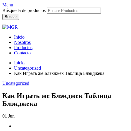
Menu
Búsqueda de productos
Buscar
Inicio
Nosotros
Productos
Contacto
Inicio
Uncategorized
Как Играть же Блэкджек Таблица Блэкджека
Uncategorized
Как Играть же Блэкджек Таблица
Блэкджека
01
Jun