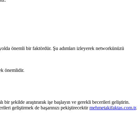
n yolda önemli bir faktördür. Şu adımları izleyerek networkünüzü
ek önemlidir.
ir şekilde araştırarak işe başlayın ve gerekli becerileri geliştirin.
rileri geliştirmek de başarınızı pekiştirecektir
mehmetakifaktas.com.tr
.