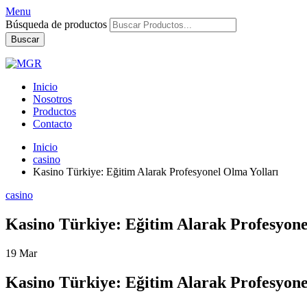
Menu
Búsqueda de productos
Buscar
Inicio
Nosotros
Productos
Contacto
Inicio
casino
Kasino Türkiye: Eğitim Alarak Profesyonel Olma Yolları
casino
Kasino Türkiye: Eğitim Alarak Profesyone
19
Mar
Kasino Türkiye: Eğitim Alarak Profesyone