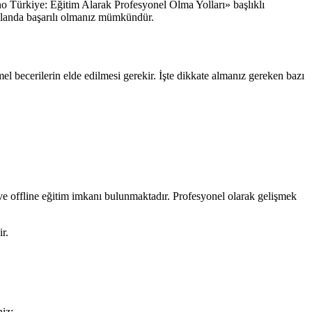
o Türkiye: Eğitim Alarak Profesyonel Olma Yolları» başlıklı
 alanda başarılı olmanız mümkündür.
el becerilerin elde edilmesi gerekir. İşte dikkate almanız gereken bazı
e offline eğitim imkanı bulunmaktadır. Profesyonel olarak gelişmek
r.
niz: