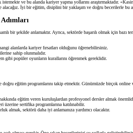
stemekte ve bu alanda kariyer yapma yollarını araştırmaktadır. «Kasin
lacağız. İyi bir eğitim, disiplini bir yaklaşım ve doğru becerilerle bu
 Adımları
lı bir şekilde anlamaktır. Ayrıca, sektörde başarılı olmak için bazı tem
ngi alanlarda kariyer fırsatları olduğunu öğrenebilirsiniz.
rilerine sahip olunmalıdır.
gibi popüler oyunların kurallarını öğrenmek gereklidir.
 doğru eğitim programlarını takip etmektir. Günümüzde birçok online v
kında eğitim veren kuruluşlardan profesyonel dersler almak önemlidi
i üzerine sertifika programlarına katılınabilir.
uk almak, sektörü daha iyi anlamanıza yardımcı olacaktır.
ık olması gerekir. Öne çıkan becerilerinizi şu yollarla geliştirebilirsi