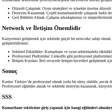
Düzenli Çalışmak: Oyun stratejileri ve yönetim üzerine düzenli 
Deneyim Kazanmak: Çeşitli kumarhanelerde çalışarak farklı de
Geri Bildirim Almak: Çalışma arkadaşlarınız ve müşterilerinizden
Network ve İletişim Önemlidir
Kariyerinizi geliştirmek için sektörde güçlü bir networke sahip olmak 
geliştirebilirsiniz:
Sektörel Etkinlikler: Kumarhane ve oyun sektöründeki etkinlikle
Profesyonel Platformlar: LinkedIn gibi profesyonel platformlard
İletişim Kursları: İleri seviyede iletişim becerileri geliştirmek için
Sonuç
Kasino Türkiye’de profesyonel olmak zorlu bir süreç olabilir, ancak doğr
Profesyonel eğitimler alarak ve sektörde deneyim kazanarak, kariyerinizd
SSS
Kumarhane sektörüne giriş yapmak için hangi eğitimleri almalıy