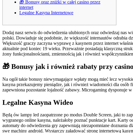
🎁 Bonusy oraz zniżki w całej casino przez
internet
Legalne Kasyna Internetowe
Dodaj nasz serwis do odwiedzenia ulubionych oraz odwiedzaj nas wie
polski. Dowiaduje się podobnie, że większość internautów odrabia d
Większość graczy zaczyna wyprawę z kasynem przez internet właś
aktualnie pod koniec 19 wieku. Przeważnie posiadają klasyczną struk
żony funkcjonalnościami, zmiennością jak i również współczynnikie
🎁 Bonusy jak i również rabaty przy casino
Na ogół takie bonusy niewymagające wpłaty mogą mieć lecz wysokie 
kasyna przekazujemy pieniądze, jak i również wiadomości dla osób f
zapewniona pozostanie lojalność zabawy. Microgaming dysponuje w s
Legalne Kasyna Wideo
Będą ów lampy led zaopatrzone po modus Double Screen, jaki to za
wygranego online kasyna, należałoby poznać punktacje kart. Karty o
automaty do odwiedzenia gry zapewniają niezapomniane doznania dla
swe machiny android. Wystarczy załadować stronę internetową kasyna