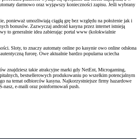
utomaty darmowo oraz wyjąwszy konieczności zapisu. Jeśli wybrany
ie, ponieważ umozliwiają ciągłą grę bez względu na położenie jak i
ch bonusów. Zazwyczaj android kasyna przez internet istnieją
owy to generalnie idea zabierając portal www (kolokwialnie
ości. Sloty, to znaczy automaty online po kasynie owo online odsłona
autentyczną furorę. Owe aktualnie bardzo popularna uciecha
 znajdziesz takie atrakcyjne marki gdy NetEnt, Microgaming,
kapitalnych, bestsellerowych produkowaniu po wszelkim potencjalnym
go na temat odbiorców kasyna. Najkorzystniejsze firmy hazardowe
-nasz, e-maili oraz poinformowań push.