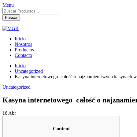
Menu
Búsqueda
de
Buscar
productos
Inicio
Nosotros
Productos
Contacto
Inicio
Uncategorized
Kasyna internetowego ️ całość o najznamienitszych kasynach 
Uncategorized
Kasyna internetowego ️ całość o najznami
16
Abr
Content