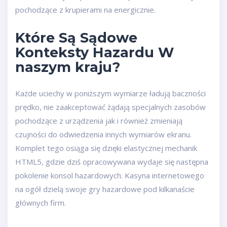
pochodzące z krupierami na energicznie.
Które Są Sądowe
Konteksty Hazardu W
naszym kraju?
Każde uciechy w poniższym wymiarze ładują baczności
prędko, nie zaakceptować żądają specjalnych zasobów
pochodzące z urządzenia jak i również zmieniają
czujności do odwiedzenia innych wymiarów ekranu.
Komplet tego osiąga się dzięki elastycznej mechanik
HTML5, gdzie dziś opracowywana wydaje się następna
pokolenie konsol hazardowych. Kasyna internetowego
na ogół dzielą swoje gry hazardowe pod kilkanaście
głównych firm.