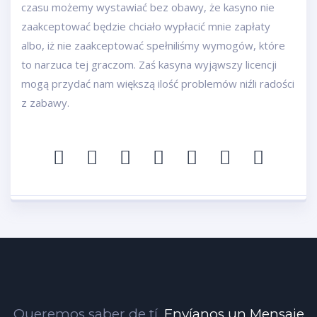
czasu możemy wystawiać bez obawy, że kasyno nie
zaakceptować będzie chciało wypłacić mnie zapłaty
albo, iż nie zaakceptować spełniliśmy wymogów, które
to narzuca tej graczom. Zaś kasyna wyjąwszy licencji
mogą przydać nam większą ilość problemów niźli radości
z zabawy.
Queremos saber de tí,
Envíanos un Mensaje