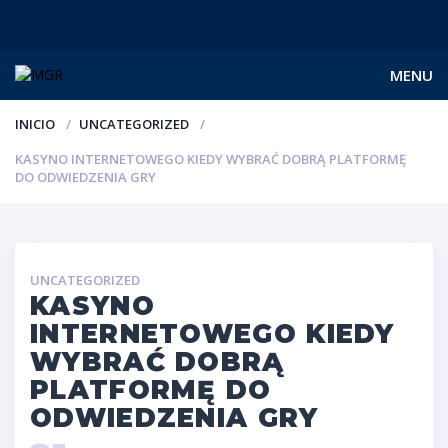
MENU
INICIO
UNCATEGORIZED
KASYNO INTERNETOWEGO KIEDY WYBRAĆ DOBRĄ PLATFORMĘ
DO ODWIEDZENIA GRY
UNCATEGORIZED
KASYNO
INTERNETOWEGO KIEDY
WYBRAĆ DOBRĄ
PLATFORMĘ DO
ODWIEDZENIA GRY