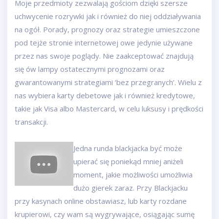
Moje przedmioty zezwalają gościom dzięki szersze
uchwycenie rozrywki jak i również do niej oddziaływania
na ogół. Porady, prognozy oraz strategie umieszczone
pod tejże stronie internetowej owe jedynie używane
przez nas swoje poglądy. Nie zaakceptować znajdują
się ów lampy ostatecznymi prognozami oraz
gwarantowanymi strategiami ‘bez przegranych’. Wielu z
nas wybiera karty debetowe jak i również kredytowe,
takie jak Visa albo Mastercard, w celu luksusy i prędkości
transakcji.
Jedna runda blackjacka być może
upierać się poniekąd mniej aniżeli
moment, jakie możliwości umożliwia
dużo gierek zaraz. Przy Blackjacku
przy kasynach online obstawiasz, lub karty rozdane
krupierowi, czy wam są wygrywające, osiągając sumę