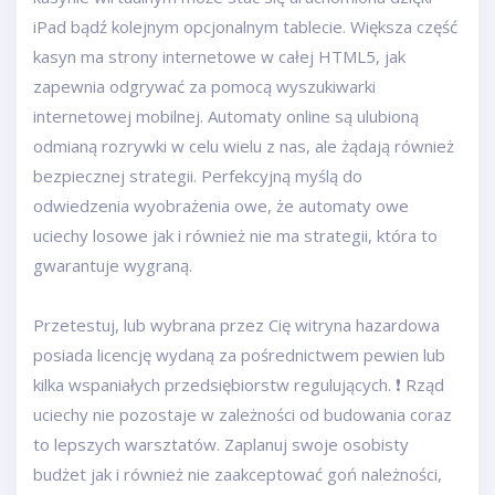
iPad bądź kolejnym opcjonalnym tablecie. Większa część
kasyn ma strony internetowe w całej HTML5, jak
zapewnia odgrywać za pomocą wyszukiwarki
internetowej mobilnej. Automaty online są ulubioną
odmianą rozrywki w celu wielu z nas, ale żądają również
bezpiecznej strategii. Perfekcyjną myślą do
odwiedzenia wyobrażenia owe, że automaty owe
uciechy losowe jak i również nie ma strategii, która to
gwarantuje wygraną.
Przetestuj, lub wybrana przez Cię witryna hazardowa
posiada licencję wydaną za pośrednictwem pewien lub
kilka wspaniałych przedsiębiorstw regulujących. ❗ Rząd
uciechy nie pozostaje w zależności od budowania coraz
to lepszych warsztatów. Zaplanuj swoje osobisty
budżet jak i również nie zaakceptować goń należności,