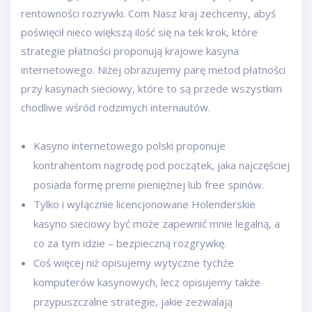
rentowności rozrywki. Com Nasz kraj zechcemy, abyś
poświęcił nieco większą ilość się na tek krok, które
strategie płatności proponują krajowe kasyna
internetowego. Niżej obrazujemy parę metod płatności
przy kasynach sieciowy, które to są przede wszystkim
chodliwe wśród rodzimych internautów.
Kasyno internetowego polski proponuje
kontrahentom nagrodę pod początek, jaka najczęściej
posiada formę premii pieniężnej lub free spinów.
Tylko i wyłącznie licencjonowane Holenderskie
kasyno sieciowy być może zapewnić mnie legalną, a
co za tym idzie – bezpieczną rozgrywkę.
Coś więcej niż opisujemy wytyczne tychże
komputerów kasynowych, lecz opisujemy także
przypuszczalne strategie, jakie zezwalają