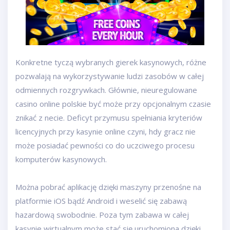
Konkretne tyczą wybranych gierek kasynowych, różne
pozwalają na wykorzystywanie ludzi zasobów w całej
odmiennych rozgrywkach. Głównie, nieuregulowane
casino online polskie być może przy opcjonalnym czasie
znikać z necie. Deficyt przymusu spełniania kryteriów
licencyjnych przy kasynie online czyni, hdy gracz nie
może posiadać pewności co do uczciwego procesu
komputerów kasynowych.
Można pobrać aplikację dzięki maszyny przenośne na
platformie iOS bądź Android i weselić się zabawą
hazardową swobodnie. Poza tym zabawa w całej
kasynie wirtualnym może stać się uruchomiona dzięki