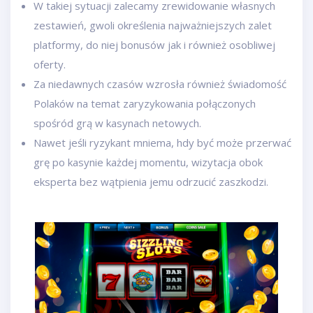
W takiej sytuacji zalecamy zrewidowanie własnych
zestawień, gwoli określenia najważniejszych zalet
platformy, do niej bonusów jak i również osobliwej
oferty.
Za niedawnych czasów wzrosła również świadomość
Polaków na temat zaryzykowania połączonych
spośród grą w kasynach netowych.
Nawet jeśli ryzykant mniema, hdy być może przerwać
grę po kasynie każdej momentu, wizytacja obok
eksperta bez wątpienia jemu odrzucić zaszkodzi.