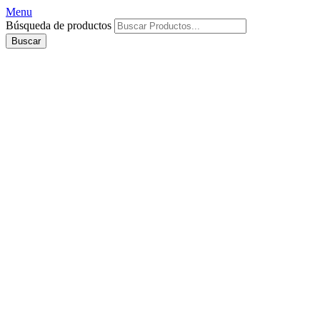
Menu
Búsqueda de productos
Buscar