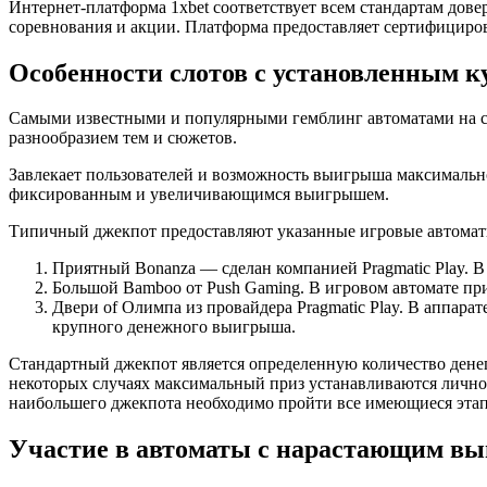
Интернет-платформа 1xbet соответствует всем стандартам дове
соревнования и акции. Платформа предоставляет сертифициро
Особенности слотов с установленным к
Самыми известными и популярными гемблинг автоматами на 
разнообразием тем и сюжетов.
Завлекает пользователей и возможность выигрыша максимально
фиксированным и увеличивающимся выигрышем.
Типичный джекпот предоставляют указанные игровые автомат
Приятный Bonanza — сделан компанией Pragmatic Play. 
Большой Bamboo от Push Gaming. В игровом автомате пр
Двери of Олимпа из провайдера Pragmatic Play. В аппар
крупного денежного выигрыша.
Стандартный джекпот является определенную количество денег
некоторых случаях максимальный приз устанавливаются лично 
наибольшего джекпота необходимо пройти все имеющиеся этап
Участие в автоматы с нарастающим в