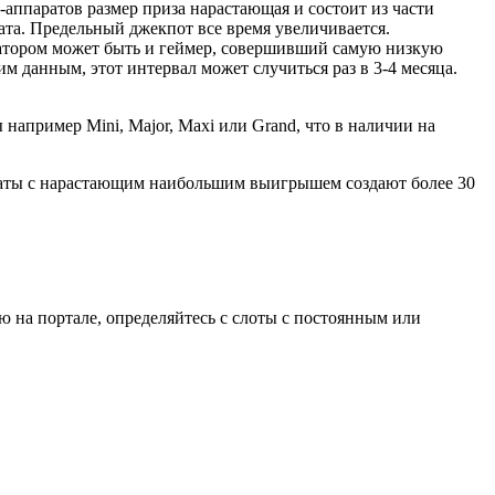
аппаратов размер приза нарастающая и состоит из части
мата. Предельный джекпот все время увеличивается.
мфатором может быть и геймер, совершивший самую низкую
м данным, этот интервал может случиться раз в 3-4 месяца.
апример Mini, Major, Maxi или Grand, что в наличии на
оматы с нарастающим наибольшим выигрышем создают более 30
 на портале, определяйтесь с слоты с постоянным или