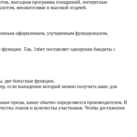
слотов, выгодная программа поощрений, интересные
потом, множителями и высокой отдачей.
твенным оформлением, улучшенным функционалом,
функции. Так, 1хбет поставляет однорукие бандиты с
ы, две бонусные функции.
ттер, если выпадении который можно получить шанс для
льные призы, какие обычно определяются производителем. В
чества этапов и количества участников. Чтобы достижения