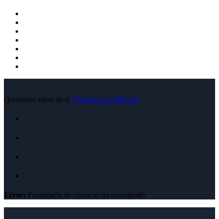
Queremos saber de tí,
Envíanos un Mensaje
Error:
Formulario de contacto no encontrado.