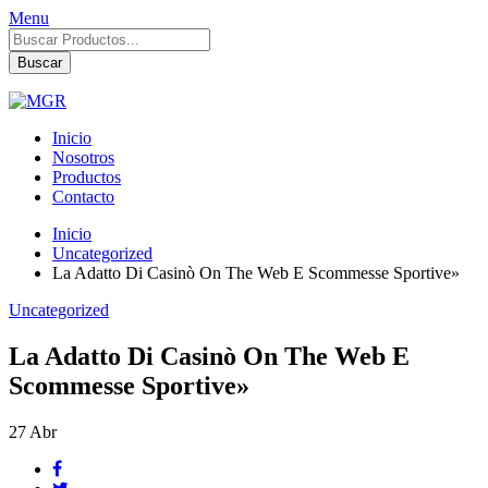
Menu
Búsqueda
de
Buscar
productos
Inicio
Nosotros
Productos
Contacto
Inicio
Uncategorized
La Adatto Di Casinò On The Web E Scommesse Sportive»
Uncategorized
La Adatto Di Casinò On The Web E
Scommesse Sportive»
27
Abr