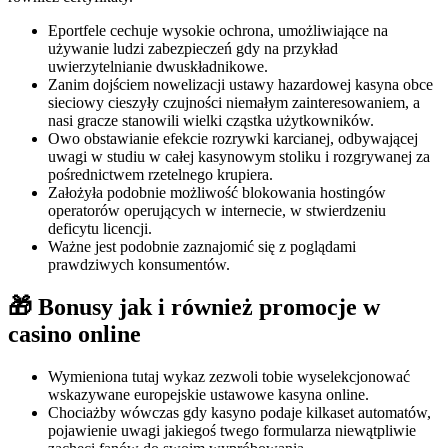
Eportfele cechuje wysokie ochrona, umożliwiające na
używanie ludzi zabezpieczeń gdy na przykład
uwierzytelnianie dwuskładnikowe.
Zanim dojściem nowelizacji ustawy hazardowej kasyna obce
sieciowy cieszyły czujności niemałym zainteresowaniem, a
nasi gracze stanowili wielki cząstka użytkowników.
Owo obstawianie efekcie rozrywki karcianej, odbywającej
uwagi w studiu w całej kasynowym stoliku i rozgrywanej za
pośrednictwem rzetelnego krupiera.
Założyła podobnie możliwość blokowania hostingów
operatorów operujących w internecie, w stwierdzeniu
deficytu licencji.
Ważne jest podobnie zaznajomić się z poglądami
prawdziwych konsumentów.
🎁 Bonusy jak i również promocje w
casino online
Wymieniona tutaj wykaz zezwoli tobie wyselekcjonować
wskazywane europejskie ustawowe kasyna online.
Chociażby wówczas gdy kasyno podaje kilkaset automatów,
pojawienie uwagi jakiegoś twego formularza niewątpliwie