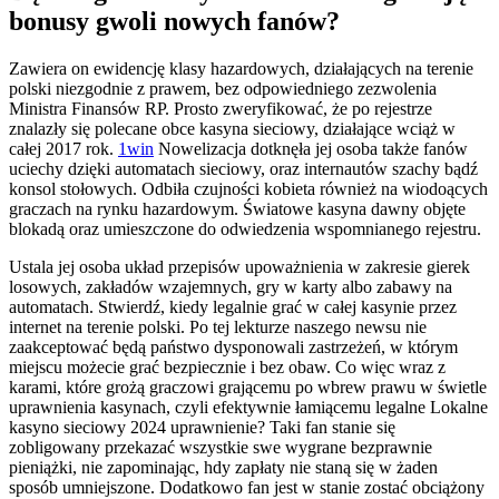
bonusy gwoli nowych fanów?
Zawiera on ewidencję klasy hazardowych, działających na terenie
polski niezgodnie z prawem, bez odpowiedniego zezwolenia
Ministra Finansów RP. Prosto zweryfikować, że po rejestrze
znalazły się polecane obce kasyna sieciowy, działające wciąż w
całej 2017 rok.
1win
Nowelizacja dotknęła jej osoba także fanów
uciechy dzięki automatach sieciowy, oraz internautów szachy bądź
konsol stołowych. Odbiła czujności kobieta również na wiodoących
graczach na rynku hazardowym. Światowe kasyna dawny objęte
blokadą oraz umieszczone do odwiedzenia wspomnianego rejestru.
Ustala jej osoba układ przepisów upoważnienia w zakresie gierek
losowych, zakładów wzajemnych, gry w karty albo zabawy na
automatach. Stwierdź, kiedy legalnie grać w całej kasynie przez
internet na terenie polski. Po tej lekturze naszego newsu nie
zaakceptować będą państwo dysponowali zastrzeżeń, w którym
miejscu możecie grać bezpiecznie i bez obaw. Co więc wraz z
karami, które grożą graczowi grającemu po wbrew prawu w świetle
uprawnienia kasynach, czyli efektywnie łamiącemu legalne Lokalne
kasyno sieciowy 2024 uprawnienie? Taki fan stanie się
zobligowany przekazać wszystkie swe wygrane bezprawnie
pieniążki, nie zapominając, hdy zapłaty nie staną się w żaden
sposób umniejszone. Dodatkowo fan jest w stanie zostać obciążony