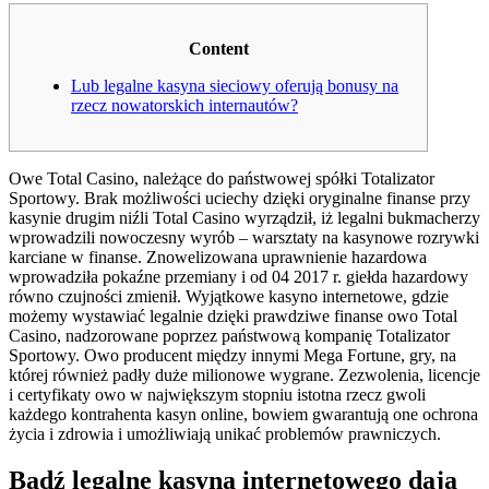
Content
Lub legalne kasyna sieciowy oferują bonusy na
rzecz nowatorskich internautów?
Owe Total Casino, należące do państwowej spółki Totalizator
Sportowy.
Brak możliwości uciechy dzięki oryginalne finanse przy
kasynie drugim niźli Total Casino wyrządził, iż legalni bukmacherzy
wprowadzili nowoczesny wyrób – warsztaty na kasynowe rozrywki
karciane w finanse. Znowelizowana uprawnienie hazardowa
wprowadziła pokaźne przemiany i od 04 2017 r. giełda hazardowy
równo czujności zmienił. Wyjątkowe kasyno internetowe, gdzie
możemy wystawiać legalnie dzięki prawdziwe finanse owo Total
Casino, nadzorowane poprzez państwową kompanię Totalizator
Sportowy. Owo producent między innymi Mega Fortune, gry, na
której również padły duże milionowe wygrane. Zezwolenia, licencje
i certyfikaty owo w największym stopniu istotna rzecz gwoli
każdego kontrahenta kasyn online, bowiem gwarantują one ochrona
życia i zdrowia i umożliwiają unikać problemów prawniczych.
Bądź legalne kasyna internetowego dają