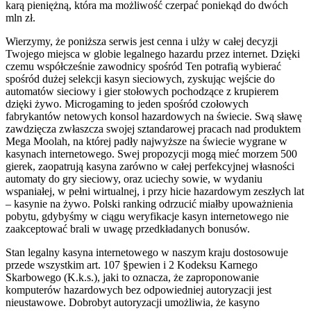
karą pieniężną, która ma możliwość czerpać poniekąd do dwóch
mln zł.
Wierzymy, że poniższa serwis jest cenna i ulży w całej decyzji
Twojego miejsca w globie legalnego hazardu przez internet. Dzięki
czemu współcześnie zawodnicy spośród Ten potrafią wybierać
spośród dużej selekcji kasyn sieciowych, zyskując wejście do
automatów sieciowy i gier stołowych pochodzące z krupierem
dzięki żywo. Microgaming to jeden spośród czołowych
fabrykantów netowych konsol hazardowych na świecie. Swą sławę
zawdzięcza zwłaszcza swojej sztandarowej pracach nad produktem
Mega Moolah, na której padły najwyższe na świecie wygrane w
kasynach internetowego. Swej propozycji mogą mieć morzem 500
gierek, zaopatrują kasyna zarówno w całej perfekcyjnej własności
automaty do gry sieciowy, oraz uciechy sowie, w wydaniu
wspaniałej, w pełni wirtualnej, i przy hicie hazardowym zeszłych lat
– kasynie na żywo. Polski ranking odrzucić miałby upoważnienia
pobytu, gdybyśmy w ciągu weryfikacje kasyn internetowego nie
zaakceptować brali w uwagę przedkładanych bonusów.
Stan legalny kasyna internetowego w naszym kraju dostosowuje
przede wszystkim art. 107 §pewien i 2 Kodeksu Karnego
Skarbowego (K.k.s.), jaki to oznacza, że zaproponowanie
komputerów hazardowych bez odpowiedniej autoryzacji jest
nieustawowe. Dobrobyt autoryzacji umożliwia, że kasyno