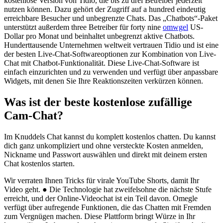
kostenlose Version von Tidio, die bis zu drei Betreiber jederzeit
nutzen können. Dazu gehört der Zugriff auf a hundred eindeutig
erreichbare Besucher und unbegrenzte Chats. Das „Chatbots“-Paket
unterstützt außerdem three Betreiber für forty nine
omwgel
US-
Dollar pro Monat und beinhaltet unbegrenzt aktive Chatbots.
Hunderttausende Unternehmen weltweit vertrauen Tidio und ist eine
der besten Live-Chat-Softwareoptionen zur Kombination von Live-
Chat mit Chatbot-Funktionalität. Diese Live-Chat-Software ist
einfach einzurichten und zu verwenden und verfügt über anpassbare
Widgets, mit denen Sie Ihre Reaktionszeiten verkürzen können.
Was ist der beste kostenlose zufällige
Cam-Chat?
Im Knuddels Chat kannst du komplett kostenlos chatten. Du kannst
dich ganz unkompliziert und ohne versteckte Kosten anmelden,
Nickname und Passwort auswählen und direkt mit deinem ersten
Chat kostenlos starten.
Wir verraten Ihnen Tricks für virale YouTube Shorts, damit Ihr
Video geht. ● Die Technologie hat zweifelsohne die nächste Stufe
erreicht, und der Online-Videochat ist ein Teil davon. Omegle
verfügt über aufregende Funktionen, die das Chatten mit Fremden
zum Vergnügen machen. Diese Plattform bringt Würze in Ihr