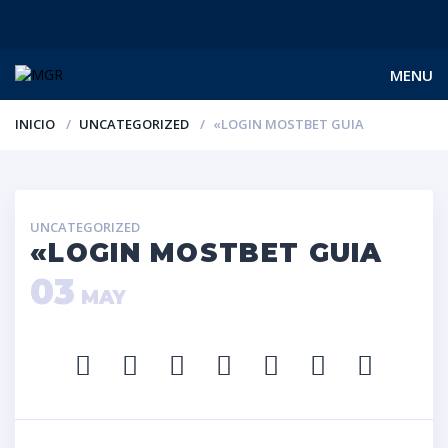
MENU
INICIO
UNCATEGORIZED
«LOGIN MOSTBET GUIA
UNCATEGORIZED
«LOGIN MOSTBET GUIA
03
MAY