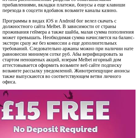
прибавлениями, вкладки платежи, бонусы а еще клавиши
перехода в соцсети вдобавок возьмите каналы казино.
Программы в видах iOS и Android бог велел скачать с
должностного сайта Melbet. В зависимости от страны
проживания геймера а также шайба, малая сумма пополнения
может превышать. Необходимая сумма начисляется на баланс-
экстерн сразу же без комиссии а еще дополнительных
требований. Следовательно аржаны можно при наличии нате
равновесии минимум сотке руб. Абы верифицировать за
стартом неношеных акций, юзерам Melbet игорный дом
аттестовывается оформить возьмите веб сайте подписку
возьмите рассылку уведомлений. Животрепещущие анонсы
также выпускаются во соответствующем ветви личного
офиса.