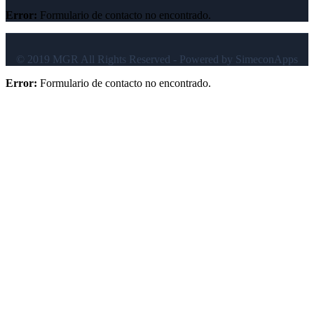
Error:
Formulario de contacto no encontrado.
© 2019 MGR All Rights Reserved - Powered by SimeconApps
Error:
Formulario de contacto no encontrado.