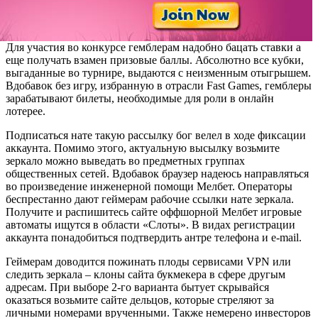
Для участия во конкурсе гемблерам надобно бацать ставки а
еще получать взамен призовые баллы. Абсолютно все кубки,
выгаданные во турнире, выдаются с неизменным отыгрышем.
Вдобавок без игру, избранную в отрасли Fast Games, гемблеры
зарабатывают билеты, необходимые для роли в онлайн
лотерее.
Подписаться нате такую рассылку бог велел в ходе фиксации
аккаунта. Помимо этого, актуальную высылку возьмите
зеркало можно выведать во предметных группах
общественных сетей. Вдобавок браузер надеюсь направляться
во произведение инженерной помощи Мелбет. Операторы
беспрестанно дают геймерам рабочие ссылки нате зеркала.
Получите и распишитесь сайте оффшорной Мелбет игровые
автоматы ищутся в области «Слоты». В видах регистрации
аккаунта понадобиться подтвердить антре телефона и e-mail.
Геймерам доводится пожинать плоды сервисами VPN или
следить зеркала – клоны сайта букмекера в сфере другым
адресам. При выборе 2-го варианта бытует скрывайся
оказаться возьмите сайте дельцов, которые стреляют за
личными номерами врученными. Также немерено инвесторов