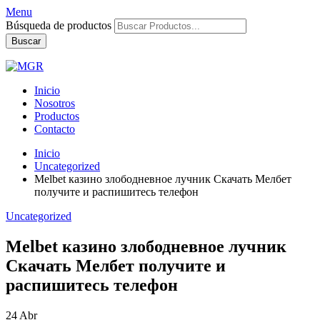
Menu
Búsqueda de productos
Buscar
Inicio
Nosotros
Productos
Contacto
Inicio
Uncategorized
Melbet казино злободневное лучник Скачать Мелбет
получите и распишитесь телефон
Uncategorized
Melbet казино злободневное лучник
Скачать Мелбет получите и
распишитесь телефон
24
Abr