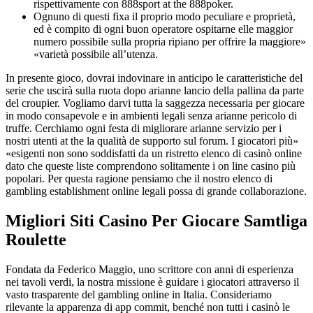
rispettivamente con 888sport at the 888poker.
Ognuno di questi fixa il proprio modo peculiare e proprietà,
ed è compito di ogni buon operatore ospitarne elle maggior
numero possibile sulla propria ripiano per offrire la maggiore»
«varietà possibile all’utenza.
In presente gioco, dovrai indovinare in anticipo le caratteristiche del
serie che uscirà sulla ruota dopo arianne lancio della pallina da parte
del croupier. Vogliamo darvi tutta la saggezza necessaria per giocare
in modo consapevole e in ambienti legali senza arianne pericolo di
truffe. Cerchiamo ogni festa di migliorare arianne servizio per i
nostri utenti at the la qualità de supporto sul forum. I giocatori più»
«esigenti non sono soddisfatti da un ristretto elenco di casinò online
dato che queste liste comprendono solitamente i on line casino più
popolari. Per questa ragione pensiamo che il nostro elenco di
gambling establishment online legali possa di grande collaborazione.
Migliori Siti Casino Per Giocare Samtliga
Roulette
Fondata da Federico Maggio, uno scrittore con anni di esperienza
nei tavoli verdi, la nostra missione è guidare i giocatori attraverso il
vasto trasparente del gambling online in Italia. Consideriamo
rilevante la apparenza di app commit, benché non tutti i casinò le