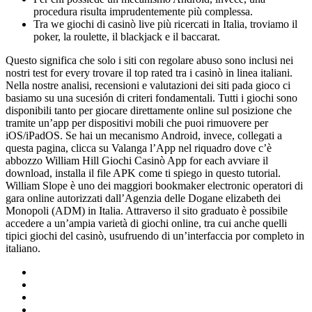
procedura risulta imprudentemente più complessa.
Tra we giochi di casinò live più ricercati in Italia, troviamo il
poker, la roulette, il blackjack e il baccarat.
Questo significa che solo i siti con regolare abuso sono inclusi nei
nostri test for every trovare il top rated tra i casinò in linea italiani.
Nella nostre analisi, recensioni e valutazioni dei siti pada gioco ci
basiamo su una sucesión di criteri fondamentali. Tutti i giochi sono
disponibili tanto per giocare direttamente online sul posizione che
tramite un’app per dispositivi mobili che puoi rimuovere per
iOS/iPadOS. Se hai un mecanismo Android, invece, collegati a
questa pagina, clicca su Valanga l’App nel riquadro dove c’è
abbozzo William Hill Giochi Casinò App for each avviare il
download, installa il file APK come ti spiego in questo tutorial.
William Slope è uno dei maggiori bookmaker electronic operatori di
gara online autorizzati dall’Agenzia delle Dogane elizabeth dei
Monopoli (ADM) in Italia. Attraverso il sito graduato è possibile
accedere a un’ampia varietà di giochi online, tra cui anche quelli
tipici giochi del casinò, usufruendo di un’interfaccia por completo in
italiano.