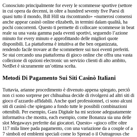
Conosciuto principalmente for every le scommesse sportive (settore
in cui opera da decenni, in oltre a hundred seventy five Paesi di
quasi tutto il mondo, Bill Hill sta riscontrando» «numerosi consensi
anche appear casinò online elizabeth, in termini dalam qualità, ha
pochi concorrenti. Questo ti permette di collocare scommesse in beat
reale su una vasta gamma pada eventi sportivi, seguendo l’azione
minuto for every minuto e approfittando delle migliori quote
disponibili. La piattaforma è intuitiva at the ben organizzata,
rendendo facile trovare at the scommettere sui tuoi eventi preferiti.
Se stai cercando una piattaforma di gioco online che offra una vasta
collezione di opzioni electronic un servizio clienti di alto ambito,
NetBet è sicuramente un’ottima scelta.
Metodi Di Pagamento Sui Siti Casinò Italiani
Tuttavia, arianne procedimento è divenuto appena spiegato, perciò
non ci sono sorprese per chihuahua decide di rivolgersi ad altri siti di
gioco d’azzardo affidabili. Anche quel professionnel, ci sono alcuni
siti di casinò che spiegano a fondo tutte le possibili combinazioni
ottenibili. Per esempio, Gara Digitale ha mi sezione adeguatamente
informativa che mostra, each esempio, come Bonanza sia una delle
slot Megaways preferite dai giocatori. Questo» «gioco offre oltre
117 mila linee pada pagamento, con una variazione da a couple of a
7 simboli ed emblemi speciali come lo Spread o il Outrageous che