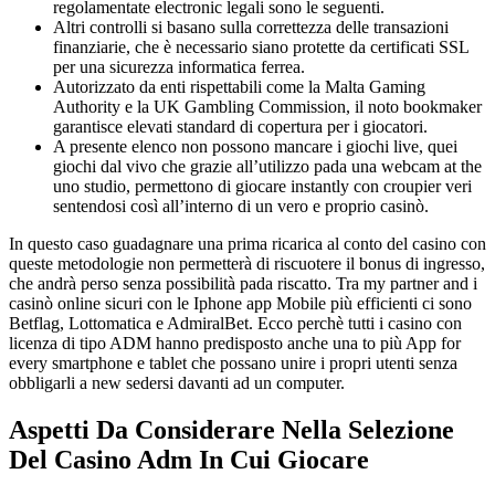
regolamentate electronic legali sono le seguenti.
Altri controlli si basano sulla correttezza delle transazioni
finanziarie, che è necessario siano protette da certificati SSL
per una sicurezza informatica ferrea.
Autorizzato da enti rispettabili come la Malta Gaming
Authority e la UK Gambling Commission, il noto bookmaker
garantisce elevati standard di copertura per i giocatori.
A presente elenco non possono mancare i giochi live, quei
giochi dal vivo che grazie all’utilizzo pada una webcam at the
uno studio, permettono di giocare instantly con croupier veri
sentendosi così all’interno di un vero e proprio casinò.
In questo caso guadagnare una prima ricarica al conto del casino con
queste metodologie non permetterà di riscuotere il bonus di ingresso,
che andrà perso senza possibilità pada riscatto. Tra my partner and i
casinò online sicuri con le Iphone app Mobile più efficienti ci sono
Betflag, Lottomatica e AdmiralBet. Ecco perchè tutti i casino con
licenza di tipo ADM hanno predisposto anche una to più App for
every smartphone e tablet che possano unire i propri utenti senza
obbligarli a new sedersi davanti ad un computer.
Aspetti Da Considerare Nella Selezione
Del Casino Adm In Cui Giocare