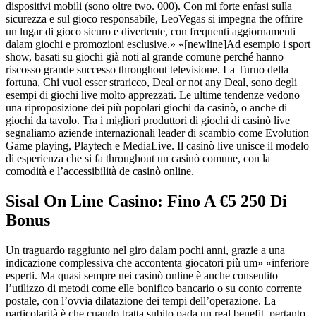
dispositivi mobili (sono oltre two. 000). Con mi forte enfasi sulla
sicurezza e sul gioco responsabile, LeoVegas si impegna the offrire
un lugar di gioco sicuro e divertente, con frequenti aggiornamenti
dalam giochi e promozioni esclusive.» «[newline]Ad esempio i sport
show, basati su giochi già noti al grande comune perché hanno
riscosso grande successo throughout televisione. La Turno della
fortuna, Chi vuol esser straricco, Deal or not any Deal, sono degli
esempi di giochi live molto apprezzati. Le ultime tendenze vedono
una riproposizione dei più popolari giochi da casinò, o anche di
giochi da tavolo. Tra i migliori produttori di giochi di casinò live
segnaliamo aziende internazionali leader di scambio come Evolution
Game playing, Playtech e MediaLive. Il casinò live unisce il modelo
di esperienza che si fa throughout un casinò comune, con la
comodità e l’accessibilità de casinò online.
Sisal On Line Casino: Fino A €5 250 Di
Bonus
Un traguardo raggiunto nel giro dalam pochi anni, grazie a una
indicazione complessiva che accontenta giocatori più um» «inferiore
esperti. Ma quasi sempre nei casinò online è anche consentito
l’utilizzo di metodi come elle bonifico bancario o su conto corrente
postale, con l’ovvia dilatazione dei tempi dell’operazione. La
particolarità è che cuando tratta subito pada un real benefit, pertanto