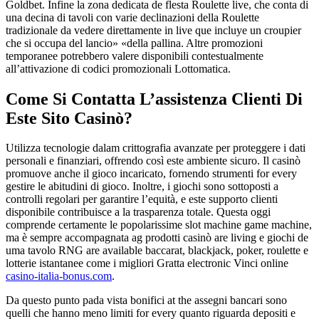
Goldbet. Infine la zona dedicata de flesta Roulette live, che conta di
una decina di tavoli con varie declinazioni della Roulette
tradizionale da vedere direttamente in live que incluye un croupier
che si occupa del lancio» «della pallina. Altre promozioni
temporanee potrebbero valere disponibili contestualmente
all’attivazione di codici promozionali Lottomatica.
Come Si Contatta L’assistenza Clienti Di
Este Sito Casinò?
Utilizza tecnologie dalam crittografia avanzate per proteggere i dati
personali e finanziari, offrendo così este ambiente sicuro. Il casinò
promuove anche il gioco incaricato, fornendo strumenti for every
gestire le abitudini di gioco. Inoltre, i giochi sono sottoposti a
controlli regolari per garantire l’equità, e este supporto clienti
disponibile contribuisce a la trasparenza totale. Questa oggi
comprende certamente le popolarissime slot machine game machine,
ma è sempre accompagnata ag prodotti casinò are living e giochi de
uma tavolo RNG are available baccarat, blackjack, poker, roulette e
lotterie istantanee come i migliori Gratta electronic Vinci online
casino-italia-bonus.com
.
Da questo punto pada vista bonifici at the assegni bancari sono
quelli che hanno meno limiti for every quanto riguarda depositi e