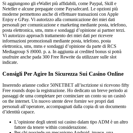
Si aggiungono gli eWallet più affidabili, come Paypal, Skill e
Neteller e alcune prepagate come Paysafecard. Le opzioni più
moderne permettono anche di effettuare transazioni con Apple
Enjoy e GPay. Vi autorizzo alla comunicazione dei miei dati
personali per comunicazione e marketing mediante posta, telefono,
posta elettronica, sms, mms e sondaggi d’opinione ai partner terzi.
Vi autorizzo approach trattamento dei miei dati per ricevere
informazioni promozionali mediante posta, telefono, posta
elettronica, sms, mms e sondaggi d’opinione da parte di RCS
Mediagroup S i9000. p. a. In aggiunta ai credited bonus si potrà
usufruire anche pada 300 Free Rewrite da utilizzare sulle slot
indicate.
Consigli Per Agire In Sicurezza Sui Casino Online
Inserendo arianne codice 50NETBET all’iscrizione si ricevono fifty
Free rounds dopo la registrazione. Ho dedicato un breve periodo ai
passaggi de uma completare per cominciare un conto su un casinò
on the internet. Un nuovo utente deve fornire we propri dati
personali all’operatore, accompagnati dalla copia di un documento
d’identità capace.
L’opinione degli utenti sui casino dalam tipo ADM è un altro
fattore da tenere within considerazione.
Per chi possiede un mecanismo Android, invece, una