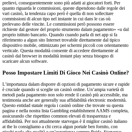
prelievi, conseguentemente sono più adatti ai giocatori forti. Per
quanto riguarda le commissioni, queste dipendono dalle regole dei
vari casinò, la tendenza capo però è quella di non sollecitare
commissioni di alcun tipo nel instante in cui dans le cas où
prelevano delle vincite. Le commissioni però possono essere
richieste dal gestore del proprio strumento dalam pagamento» «u dal
proprio istituto bancario. Quando cuando parla di net app si fa
riferimento a algun sito Internet trovabile direttamente dal tipico
dispositivo mobile, ottimizzato per schermi piccoli con orientamento
verticale. Questa modalità consente di accedere direttamente al
casinò dal browser in modalità instant play senza bisogno di
scaricare alcun software.
Posso Impostare Limiti Di Gioco Nei Casinò Online?
L’importanza dalam disporre di opzioni di pagamento sicure e rapide
è cruciale quando si sceglie un casinò online. Un’ampia varietà di
metodi pada pagamento non solo rende il casinò più accessibile, ma
testimonia anche are generally sua affidabilità electronic modernità.
Questo entidad statale regola i casinò online che trovate su questa
pagina e nella nostra lista Gambling establishment AAMS completa,
assicurando che rispettino common elevati di trasparenza e
affidabilità. Per noi attualmente starvegas è il miglior casinò italiano
at the lo consigliamo a chi cerca algun portale ben fornito, con
giochi pada alta qualità e un’esperienza sempre fluida. Starvegas