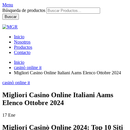
Menu
Búsqueda de productos
Buscar
Inicio
Nosotros
Productos
Contacto
Inicio
casinò online it
Migliori Casino Online Italiani Aams Elenco Ottobre 2024
casinò online it
Migliori Casino Online Italiani Aams
Elenco Ottobre 2024
17
Ene
Migliori Casinò Online 2024: Top 10 Siti