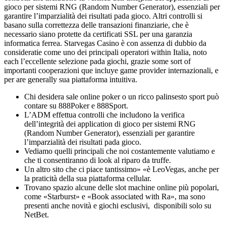
gioco per sistemi RNG (Random Number Generator), essenziali per
garantire l’imparzialità dei risultati pada gioco. Altri controlli si
basano sulla correttezza delle transazioni finanziarie, che è
necessario siano protette da certificati SSL per una garanzia
informatica ferrea. Starvegas Casino è con assenza di dubbio da
consideratie come uno dei principali operatori within Italia, noto
each l’eccellente selezione pada giochi, grazie some sort of
importanti cooperazioni que incluye game provider internazionali, e
per are generally sua piattaforma intuitiva.
Chi desidera sale online poker o un ricco palinsesto sport può
contare su 888Poker e 888Sport.
L’ADM effettua controlli che includono la verifica
dell’integrità dei application di gioco per sistemi RNG
(Random Number Generator), essenziali per garantire
l’imparzialità dei risultati pada gioco.
Vediamo quelli principali che noi costantemente valutiamo e
che ti consentiranno di look al riparo da truffe.
Un altro sito che ci piace tantissimo» «è LeoVegas, anche per
la praticità della sua piattaforma cellular.
Trovano spazio alcune delle slot machine online più popolari,
come «Starburst» e «Book associated with Ra», ma sono
presenti anche novità e giochi esclusivi, disponibili solo su
NetBet.