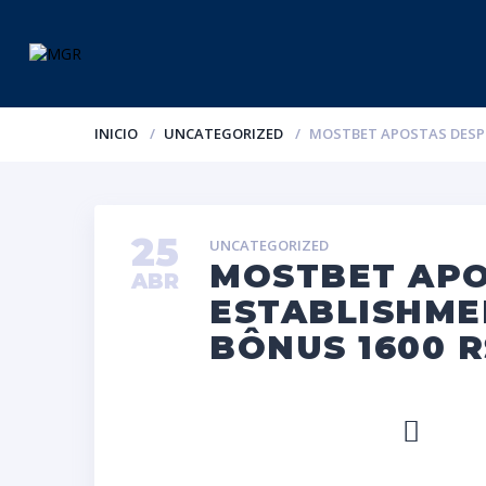
INICIO
UNCATEGORIZED
MOSTBET APOSTAS DESPO
25
UNCATEGORIZED
MOSTBET APO
ABR
ESTABLISHMEN
BÔNUS 1600 