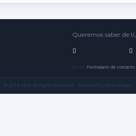
Queremos saber de tí
Error:
Formulario de contacto
© 2019 MGR All Rights Reserved - Powered by SimeconApps