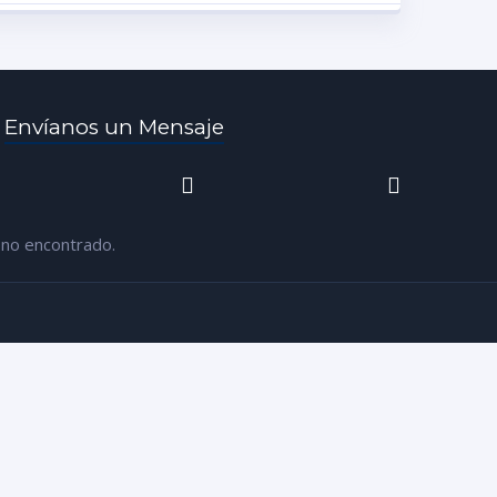
,
Envíanos un Mensaje
 no encontrado.