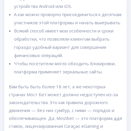
устройства Android или iOS.
А как можно проворно присоединиться к десяткам
участников этой платформы и начать выигрывать.
Всякий способ имеет мои особенности и сроки
обработки, что позволяли клиентам выбрать
гораздо удобный вариант для совершения
финансовых операций.
Чтобы посетители могло обходить блокировки,
платформа применяет зеркальные сайты.
Вам быть быть более 18 лет, а же некоторых
странах Мост Бет может должно недоступен из-за
законодательства. Это как правила дорожного
движения — без них сумбур, с ними — порядок и
обеспечивающее. Да, Mostbet — это платформа ддя
ставок, лицензированная Curaçao eGaming и