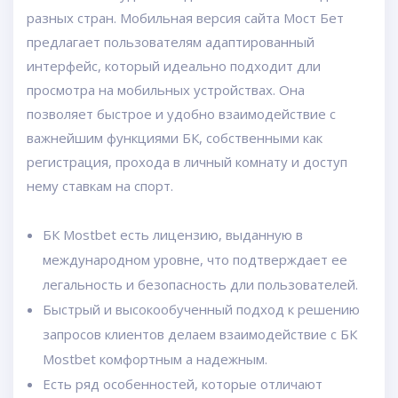
разных стран. Мобильная версия сайта Мост Бет
предлагает пользователям адаптированный
интерфейс, который идеально подходит дли
просмотра на мобильных устройствах. Она
позволяет быстрое и удобно взаимодействие с
важнейшим функциями БК, собственными как
регистрация, прохода в личный комнату и доступ
нему ставкам на спорт.
БК Mostbet есть лицензию, выданную в
международном уровне, что подтверждает ее
легальность и безопасность дли пользователей.
Быстрый и высокообученный подход к решению
запросов клиентов делаем взаимодействие с БК
Mostbet комфортным а надежным.
Есть ряд особенностей, которые отличают