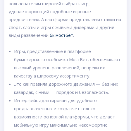
пользователям широкий выбрать игр,
удовлетворяющий подобные игровые
предпочтения. А платформе представлены ставки на
спорт, слоты и игры с живыми дилерами и другие
виды развлечений
бк мостбет
.
Игры, представленные в платформе
букмекерского особнячка МостБет, обеспечивают
высокий уровень развлечений, вопреки их
качеству а широкому ассортименту.
Это как правила дорожного движения — без них
кавардак, с ними — порядок и безопасность.
Интерфейс адаптирован для удобного
предназначенных и сохраняет только
возможности основной платформы, что делает
мобильную игру максимально некомфортно.