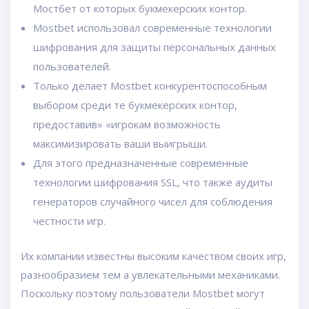
Мостбет от которых букмекерских контор.
Mostbet использовал современные технологии
шифрования для защиты персональных данных
пользователей.
Только делает Mostbet конкурентоспособным
выбором среди те букмекерских контор,
предоставив» «игрокам возможность
максимизировать ваши выигрыши.
Для этого предназначенные современные
технологии шифрования SSL, что также аудиты
генераторов случайного чисел для соблюдения
честности игр.
Их компании известны высоким качеством своих игр,
разнообразием тем а увлекательными механиками.
Поскольку поэтому пользователи Mostbet могут