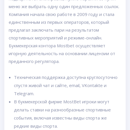
меню же выбрать одну один предложенных ссылок.
Компания начала свою работе в 2009 году и стала
единственным из первых операторов, который
предлагал заключать пари на результатом
спортивных мероприятий и режиме-онлайн.
Букмекерская контора Mostbet осуществляет
игорную деятельность на основании лицензии от
преданного регулятора.
Техническая поддержка доступна круглосуточно
спустя живой чат и сайте, email, VKontakte и
Telegram.
В букмекерской фирме MostBet игроки могут
делать ставки на разнообразные спортивные
события, включая известны виды спорта же
редкие виды спорта.