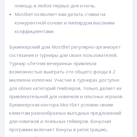
помощь в любое первых дня и ночь.
Mostbet позволяет вам делать ставки на
конкурентной основе и пиппардом высокими
коэффициентами.
Букмекерский дом MostBet регулярно организует
состязания и турниры дли своих пользователей.
Турнир «Летняя вечеринка» привлекла
возможностью выиграть ото общего фонда в 2
миллиона копеечки. Участие в турнирах доступно
для обоих категорий гемблеров, только делает их
привлекательной для новичков и опытных игроков.
Букмекерская контора МостБет условии своим
клиентам разнообразных выгодных предложений
дли новичков и лояльных геймеров. Бонусная
программа включает бонусы в регистрацию,