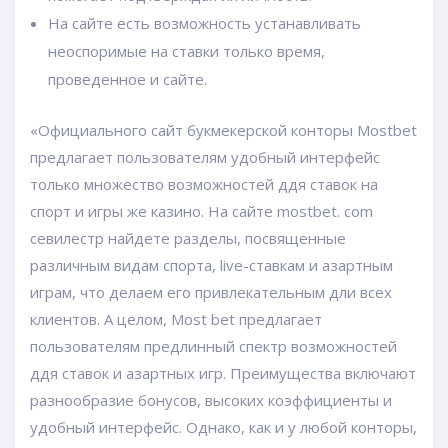
На сайте есть возможность устанавливать
неоспоримые на ставки только время,
проведенное и сайте.
«Официального сайт букмекерской конторы Mostbet
предлагает пользователям удобный интерфейс
только множество возможностей ддя ставок на
спорт и игры же казино. На сайте mostbet. com
севилестр найдете разделы, посвященные
различным видам спорта, live-ставкам и азартным
играм, что делаем его привлекательным дли всех
клиентов. А целом, Most bet предлагает
пользователям предлинный спектр возможностей
ддя ставок и азартных игр. Преимущества включают
разнообразие бонусов, высоких коэффициенты и
удобный интерфейс. Однако, как и у любой конторы,