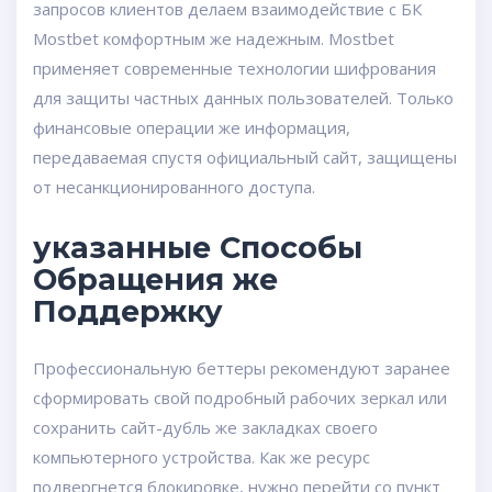
запросов клиентов делаем взаимодействие с БК
Mostbet комфортным же надежным. Mostbet
применяет современные технологии шифрования
для защиты частных данных пользователей. Только
финансовые операции же информация,
передаваемая спустя официальный сайт, защищены
от несанкционированного доступа.
указанные Способы
Обращения же
Поддержку
Профессиональную беттеры рекомендуют заранее
сформировать свой подробный рабочих зеркал или
сохранить сайт-дубль же закладках своего
компьютерного устройства. Как же ресурс
подвергнется блокировке, нужно перейти со пункт