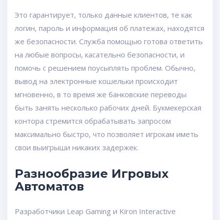
Это гарантирует, только данные клиентов, те как
логин, пароль и информация об платежах, находятся
же безопасности. Служба помощью готова ответить
на любые вопросы, касательно безопасности, и
помочь с решением поусыплять проблем. Обычно,
вывод на электронные кошельки происходит
мгновенно, в то время же банковские переводы
быть занять несколько рабочих дней. Букмекерская
контора стремится обрабатывать запросом
максимально быстро, что позволяет игрокам иметь
свои выигрыши никаких задержек.
Разнообразие Игровых
Автоматов
Разработчики Leap Gaming и Kiron Interactive