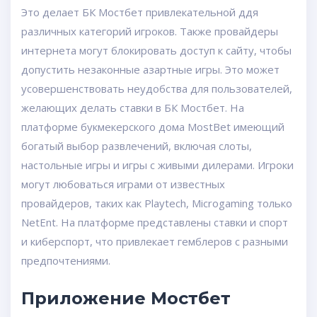
Это делает БК Мостбет привлекательной ддя
различных категорий игроков. Также провайдеры
интернета могут блокировать доступ к сайту, чтобы
допустить незаконные азартные игры. Это может
усовершенствовать неудобства для пользователей,
желающих делать ставки в БК Мостбет. На
платформе букмекерского дома MostBet имеющий
богатый выбор развлечений, включая слоты,
настольные игры и игры с живыми дилерами. Игроки
могут любоваться играми от известных
провайдеров, таких как Playtech, Microgaming только
NetEnt. На платформе представлены ставки и спорт
и киберспорт, что привлекает гемблеров с разными
предпочтениями.
Приложение Мостбет