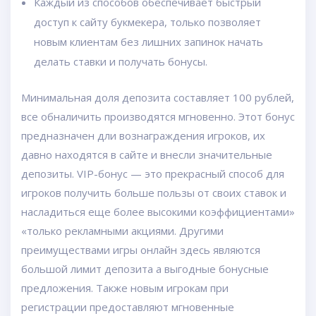
Каждый из способов обеспечивает быстрый
доступ к сайту букмекера, только позволяет
новым клиентам без лишних запинок начать
делать ставки и получать бонусы.
Минимальная доля депозита составляет 100 рублей,
все обналичить производятся мгновенно. Этот бонус
предназначен дли вознаграждения игроков, их
давно находятся в сайте и внесли значительные
депозиты. VIP-бонус — это прекрасный способ для
игроков получить больше пользы от своих ставок и
насладиться еще более высокими коэффициентами»
«только рекламными акциями. Другими
преимуществами игры онлайн здесь являются
большой лимит депозита а выгодные бонусные
предложения. Также новым игрокам при
регистрации предоставляют мгновенные