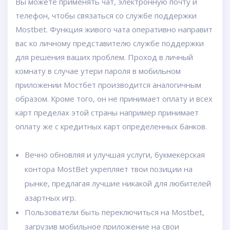
Вы можете применять чат, электронную почту и
телефон, чтобы связаться со службе поддержки
Mostbet. Функция живого чата оперативно направит
вас ко личному представителю службе поддержки
для решения ваших проблем. Проход в личный
комнату в случае утери пароля в мобильном
приложении Мостбет производится аналогичным
образом. Кроме того, он не принимает оплату и всех
карт пределах этой страны например принимает
оплату же с кредитных карт определенных банков.
Вечно обновляя и улучшая услуги, букмекерская
контора MostBet укрепляет твои позиции на
рынке, предлагая лучшие никакой для любителей
азартных игр.
Пользователи быть переключиться на Mostbet,
загрузив мобильное приложение на свои