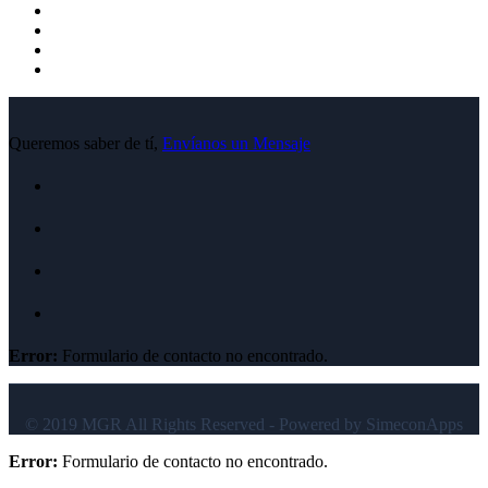
Queremos saber de tí,
Envíanos un Mensaje
Error:
Formulario de contacto no encontrado.
© 2019 MGR All Rights Reserved - Powered by SimeconApps
Error:
Formulario de contacto no encontrado.