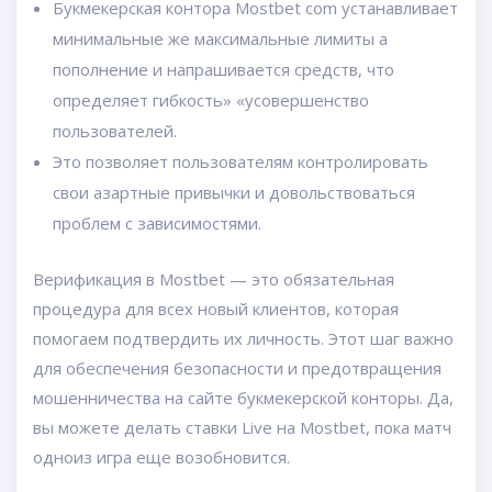
Букмекерская контора Mostbet com устанавливает
минимальные же максимальные лимиты а
пополнение и напрашивается средств, что
определяет гибкость» «усовершенство
пользователей.
Это позволяет пользователям контролировать
свои азартные привычки и довольствоваться
проблем с зависимостями.
Верификация в Mostbet — это обязательная
процедура для всех новый клиентов, которая
помогаем подтвердить их личность. Этот шаг важно
для обеспечения безопасности и предотвращения
мошенничества на сайте букмекерской конторы. Да,
вы можете делать ставки Live на Mostbet, пока матч
одноиз игра еще возобновится.