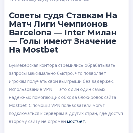
Советы судя Ставкам На
Матч Лиги Чемпионов
Barcelona — Inter Милан
— Голы имеют Значение
На Mostbet
Букмекерская контора стремились обрабатывать
запросы максимально быстро, что позволяет
игрокам получать свои выигрыши без задержек.
Использование VPN — это один один самых
надежных помогающих обхода блокировок сайта
Mostbet. С помощи VPN пользователи могут
подключаться к серверам в других стран, где доступ
второму сайту не огромен
мостбет
.