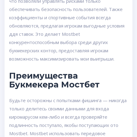
что позволяли управлять рисками только
обеспечивать безопасность пользователей. Также
коэффициенты и спортивные события всегда
обновляются, предлагая игрокам выгодные условия
ддя ставок. Это делает Mostbet
конкурентоспособным выбора среди других
букмекерских контор, предоставляя игрокам
возможность максимизировать мои выигрыши.
Преимущества
Букмекера Мостбет
Будьте осторожны с попытками фишинга — никогда
только делитесь своими данными для входа
киромарусом кем-либо и всегда проверяйте
подлинность поступало, якобы поступающих ото
Mostbet. Mostbet использовать передовое