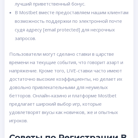
лучший приветственный бонус.
В Mostbet вместе предоставляем нашим клиентам
возможность поддержки по электронной почте
судя адресу [email protected] для несрочных
запросов.
Пользователи могут сделано ставки в царстве
времени на текущие события, что говорит азарт и
напряжение. Кроме того, LIVE-ставки часто имеют
достаточно высокие коэффициенты, но делает их
довольно привлекательными для неумелых
бетторов. Онлайн-казино и платформе Mostbet
предлагает широкий выбор игр, которые
удовлетворят вкусы как новичков, же и опытных
игроков.
Советы по Регистрации В