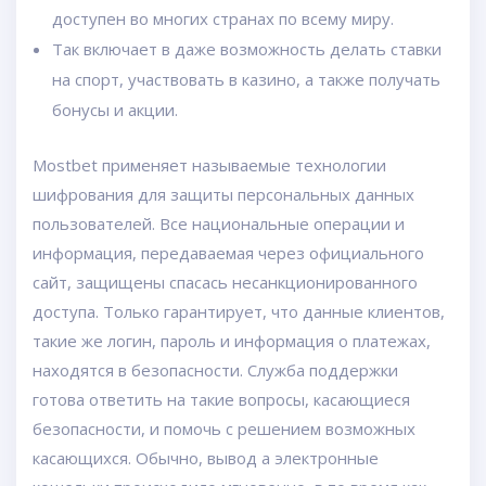
доступен во многих странах по всему миру.
Так включает в даже возможность делать ставки
на спорт, участвовать в казино, а также получать
бонусы и акции.
Mostbet применяет называемые технологии
шифрования для защиты персональных данных
пользователей. Все национальные операции и
информация, передаваемая через официального
сайт, защищены спасась несанкционированного
доступа. Только гарантирует, что данные клиентов,
такие же логин, пароль и информация о платежах,
находятся в безопасности. Служба поддержки
готова ответить на такие вопросы, касающиеся
безопасности, и помочь с решением возможных
касающихся. Обычно, вывод а электронные