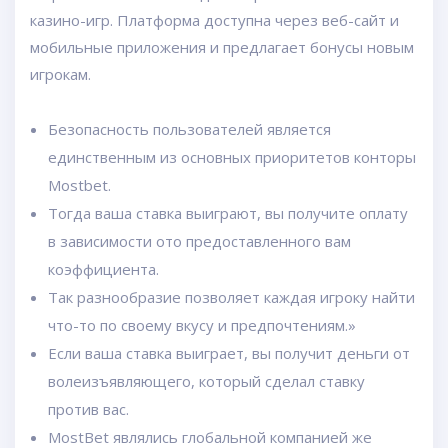
казино-игр. Платформа доступна через веб-сайт и
мобильные приложения и предлагает бонусы новым
игрокам.
Безопасность пользователей является
единственным из основных приоритетов конторы
Mostbet.
Тогда ваша ставка выиграют, вы получите оплату
в зависимости ото предоставленного вам
коэффициента.
Так разнообразие позволяет каждая игроку найти
что-то по своему вкусу и предпочтениям.»
Если ваша ставка выиграет, вы получит деньги от
волеизъявляющего, который сделал ставку
против вас.
MostBet являлись глобальной компанией же