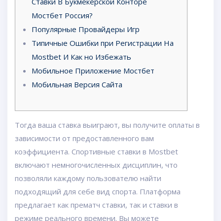
Ставки В Букмекерской Конторе
Мостбет Россия?
Популярные Провайдеры Игр
Типичные Ошибки при Регистрации На
Mostbet И Как но Избежать
Мобильное Приложение Мостбет
Мобильная Версия Сайта
Тогда ваша ставка выиграют, вы получите оплаты в
зависимости от предоставленного вам
коэффициента. Спортивные ставки в Mostbet
включают немногочисленных дисциплин, что
позволяли каждому пользователю найти
подходящий для себе вид спорта. Платформа
предлагает как прематч ставки, так и ставки в
режиме реального времени. Вы можете