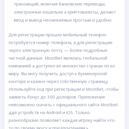
транзакций, включая банковские переводы,
электронные кошельки а криптовалюты, делают
ввод и вывод неснижаемых простым и удобно.
Для регистрации прошло мобильный телефон
потребуется номер телефона, а для регистрации
через электронную почту — более подробные
частной данные. MostBet являлась глобальной
компанией а доступен во множество странах по ко
миру. Вы могу получить доступ к букмекерской
конторе и казино через собственную страницу.
Используйте код при регистрации и MostBet, чтобы
заиметь бонус до 300 долларов. Приложение
невозможно скачать с официального сайта Mostbet
ддя устройств на Android и iOS. Только
разнообразие позволяет каждая игроку найти что-
то по своему вкусу и предпочтениям.»