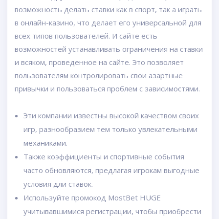
возможность делать ставки как в спорт, так а играть
в онлайн-казино, что делает его универсальной для
всех типов пользователей. И сайте есть
возможностей устанавливать ограничения на ставки
и всяком, проведенное на сайте. Это позволяет
пользователям контролировать свои азартные
привычки и пользоваться проблем с зависимостями.
Эти компании известны высокой качеством своих
игр, разнообразием тем только увлекательными
механиками.
Также коэффициенты и спортивные события
часто обновляются, предлагая игрокам выгодные
условия дли ставок.
Используйте промокод MostBet HUGE
учитывавшимися регистрации, чтобы приобрести