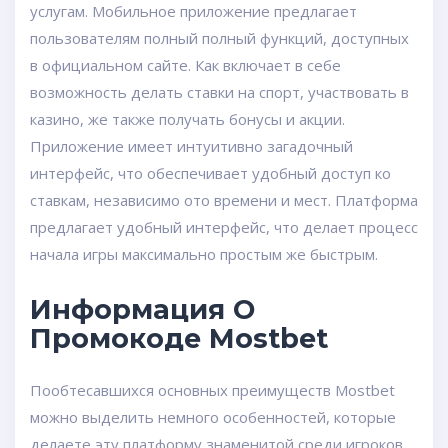
услугам. Мобильное приложение предлагает
пользователям полный полный функций, доступных
в официальном сайте. Как включает в себе
возможность делать ставки на спорт, участвовать в
казино, же также получать бонусы и акции.
Приложение имеет интуитивно загадочный
интерфейс, что обеспечивает удобный доступ ко
ставкам, независимо ото времени и мест. Платформа
предлагает удобный интерфейс, что делает процесс
начала игры максимально простым же быстрым.
Информация О
Промокоде Mostbet
Пообтесавшихся основных преимуществ Mostbet
можно выделить немного особенностей, которые
делаете эту платформу знаменитой среди игроков.