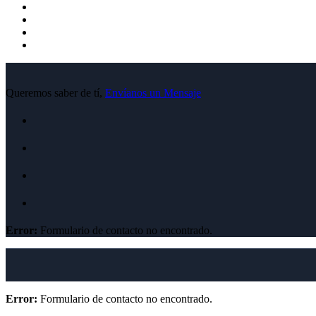
Queremos saber de tí,
Envíanos un Mensaje
Error:
Formulario de contacto no encontrado.
Error:
Formulario de contacto no encontrado.