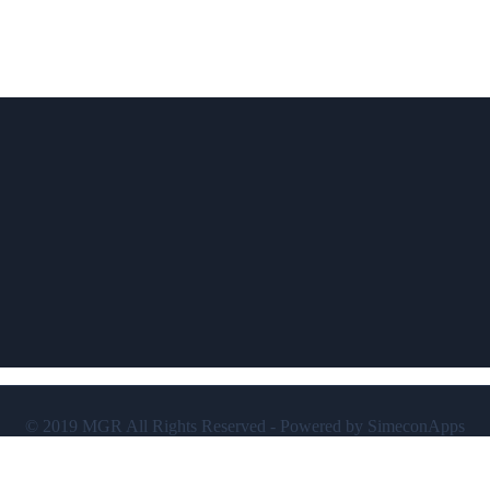
© 2019 MGR All Rights Reserved - Powered by SimeconApps