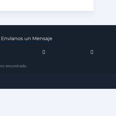
,
Envíanos un Mensaje
 no encontrado.