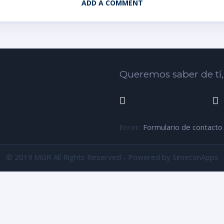
ADD A COMMENT
Queremos saber de tí
Error:
Formulario de contacto
© 2019 MGR All Rights Reserved - Powered by SimeconApps