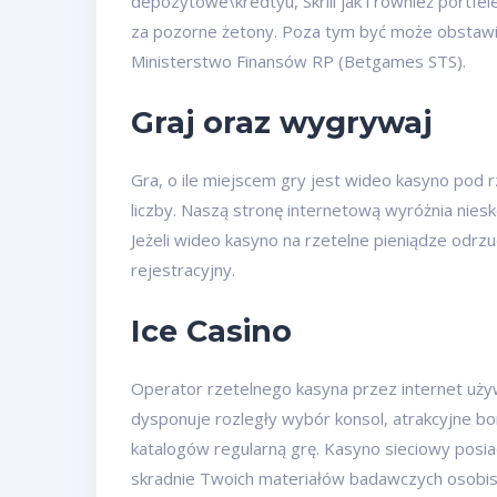
depozytowe\kredtyu, Skrill jak i również portfel
za pozorne żetony. Poza tym być może obstawi
Ministerstwo Finansów RP (Betgames STS).
Graj oraz wygrywaj
Gra, o ile miejscem gry jest wideo kasyno pod r
liczby. Naszą stronę internetową wyróżnia niesk
Jeżeli wideo kasyno na rzetelne pieniądze odrz
rejestracyjny.
Ice Casino
Operator rzetelnego kasyna przez internet uży
dysponuje rozległy wybór konsol, atrakcyjne bo
katalogów regularną grę. Kasyno sieciowy posia
skradnie Twoich materiałów badawczych osobist