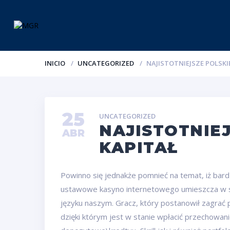
INICIO
UNCATEGORIZED
NAJISTOTNIEJSZE POLSK
25
UNCATEGORIZED
NAJISTOTNIE
ABR
KAPITAŁ
Powinno się jednakże pomnieć na temat, iż bar
ustawowe kasyno internetowego umieszcza w sw
języku naszym.
Gracz, który postanowił zagrać
dzięki którym jest w stanie wpłacić przechowani