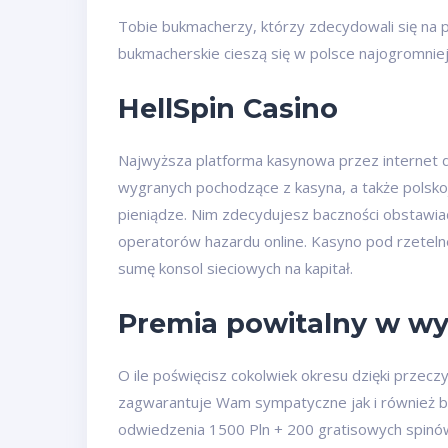
Tobie bukmacherzy, którzy zdecydowali się na 
bukmacherskie cieszą się w polsce najogromni
HellSpin Casino
Najwyższa platforma kasynowa przez internet d
wygranych pochodzące z kasyna, a także polsko
pieniądze. Nim zdecydujesz baczności obstawia
operatorów hazardu online. Kasyno pod rzetelne
sumę konsol sieciowych na kapitał.
Premia powitalny w wy
O ile poświęcisz cokolwiek okresu dzięki przecz
zagwarantuje Wam sympatyczne jak i również b
odwiedzenia 1500 Pln + 200 gratisowych spinów