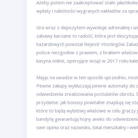
Ażeby potem nie zaakceptować stało jakichkolw
wpłaty i należności wygranych nakładów za spra
Gra wraz z depozytem wywołuje adrenalinę i umo
zabawy karciane to radość, która jest ekscytuj
hazardowych powstał Rejestr Hostingów Zakaz
polsce niezgodnie z prawem, z brakiem właściw
kasyna online, operujące wciąż w 2017 roku ka
Mając na uwadze w ten sposób uprzednio, możem
Pewne zakupy wykluczają pewne automaty do odw
odwiedzenia zrealizowania postulatów obrotu. 
przydatne. Jak bonusy powitalne znajdują się 
które to będą wybitniej właściwe w celu graczy
bandytę gwarantują hojny aneks do odwiedzenia
swe opinia oraz nazwisko, lokal mieszkalny i wie