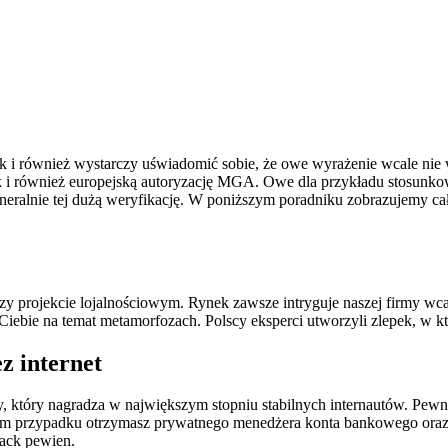
k i również wystarczy uświadomić sobie, że owe wyrażenie wcale nie 
 jak i również europejską autoryzację MGA. Owe dla przykładu stosu
neralnie tej dużą weryfikację. W poniższym poradniku zobrazujemy ca
zy projekcie lojalnościowym. Rynek zawsze intryguje naszej firmy w
Ciebie na temat metamorfozach. Polscy eksperci utworzyli zlepek, w któ
z internet
 który nagradza w największym stopniu stabilnych internautów. Pewne
m przypadku otrzymasz prywatnego menedżera konta bankowego oraz d
ack pewien.