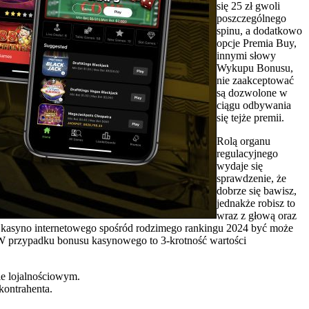
się 25 zł gwoli
poszczególnego
spinu, a dodatkowo
opcje Premia Buy,
innymi słowy
Wykupu Bonusu,
nie zaakceptować
są dozwolone w
ciągu odbywania
się tejże premii.
Rolą organu
regulacyjnego
wydaje się
sprawdzenie, że
dobrze się bawisz,
jednakże robisz to
wraz z głową oraz
e kasyno internetowego spośród rodzimego rankingu 2024 być może
 W przypadku bonusu kasynowego to 3-krotność wartości
ie lojalnościowym.
kontrahenta.