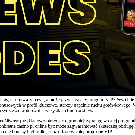
 bonus, darmowa zabawa, a może przyciągający program VIP? Wszelki
bonusowych w profil kluczowe, starczy napełnić ruchu gotówkowego.
 trzydzieści-krotność dla wszystkich bonusu stu%.
 możliwość przykładowo otrzymać ogromniejszą rangę w całej program
nkretne casino pl online być może zagwarantować skuteczną obsługę 
nie bonusy high roller, oraz udział w całej projekcie VIP.