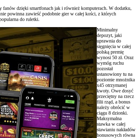
zy fanów dzięki smartfonach jak i również komputerach. W dodatku,
 nie powinna zawieść podobnie gier w całej kości, z których
opularna do ruletki.
Minimalny
depozyt, jaki
uprawnia do
sięgnięcia w całej
polską premię
wynosi 50 zł. Oraz
wymóg ruchu
pozostał
ustanowiony tu na
poziomie mnożnika
x45 otrzymanej
kwoty. Owe dosyć
przeciętny na rzecz
filii rząd, a bonus
należy obrócić w
ciągu 8 dzionki.
Maksymalna
stawka w całej
stawianiu nakładów
bonusowych równa