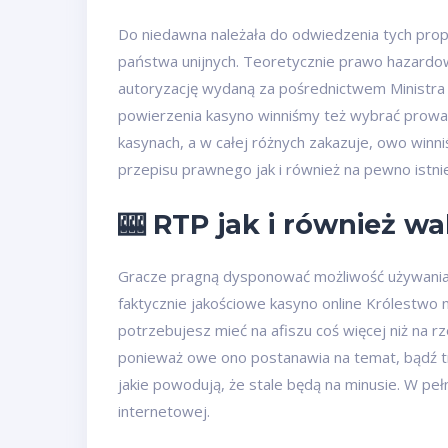
Do niedawna należała do odwiedzenia tych prop
państwa unijnych. Teoretycznie prawo hazardow
autoryzację wydaną za pośrednictwem Ministra Z
powierzenia kasyno winniśmy też wybrać prowadz
kasynach, a w całej różnych zakazuje, owo win
przepisu prawnego jak i również na pewno istni
🎰 RTP jak i również w
Gracze pragną dysponować możliwość używania o
faktycznie jakościowe kasyno online Królestw
potrzebujesz mieć na afiszu coś więcej niż na rz
ponieważ owe ono postanawia na temat, bądź tra
jakie powodują, że stale będą na minusie. W pełn
internetowej.