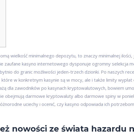
mą wielkość minimalnego depozytu, to znaczy minimalnej ilości, jak
ie zaufane kasyno internetowego dysponuje ogromny selekcja met
bytnio do granic możliwości jeden-trzech dzionki. Po naszych rece
które w konkretnym kasynie są w mocy, ale i także limity wypłat 
dażą dla zawodników po kasynach kryptowalutowych, bowiem umozl
nie obejmują darmowe kryptowaluty albo darmowe spiny w ponie
óżnorodne uciechy i ocenić, czy kasyno odpowiada ich potrzebo
eż nowości ze świata hazardu n