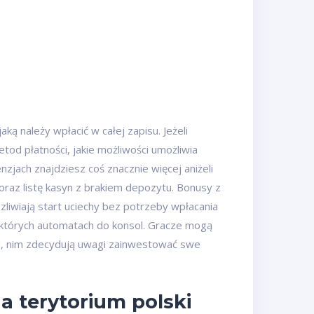
ą należy wpłacić w całej zapisu. Jeżeli
od płatności, jakie możliwości umożliwia
nzjach znajdziesz coś znacznie więcej aniżeli
oraz listę kasyn z brakiem depozytu. Bonusy z
iwiają start uciechy bez potrzeby wpłacania
których automatach do konsol. Gracze mogą
m, nim zdecydują uwagi zainwestować swe
a terytorium polski