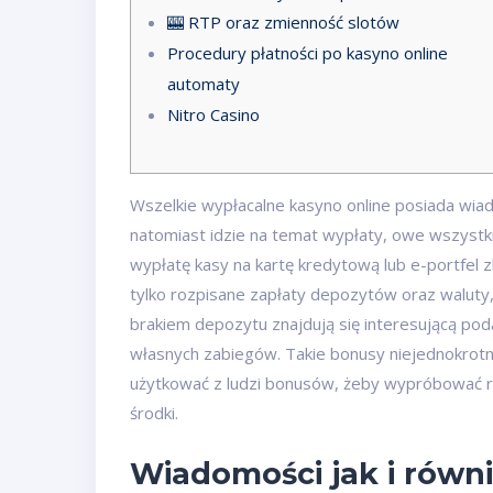
🎰 RTP oraz zmienność slotów
Procedury płatności po kasyno online
automaty
Nitro Casino
Wszelkie wypłacalne kasyno online posiada wiado
natomiast idzie na temat wypłaty, owe wszystk
wypłatę kasy na kartę kredytową lub e-portfel z
tylko rozpisane zapłaty depozytów oraz waluty, 
brakiem depozytu znajdują się interesującą po
własnych zabiegów. Takie bonusy niejednokrot
użytkować z ludzi bonusów, żeby wypróbować r
środki.
Wiadomości jak i równi