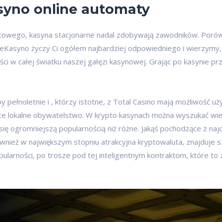
syno online automaty
towego, kasyna stacjonarne nadal zdobywają zawodników. Porów
ieKasyno życzy Ci ogółem najbardziej odpowiedniego i wierzymy
ości w całej światku naszej gałęzi kasynowej. Grając po kasynie p
 pełnoletnie i , którzy istotne, z Total Casino mają możliwość u
ące lokalne obywatelstwo. W krypto kasynach można wyszukać wi
się ogromniejszą popularnością niż różne. Jakąś pochodzące z na
 również w największym stopniu atrakcyjna kryptowaluta, znajduje
ularności, po trosze pod tej inteligentnym kontraktom, które to