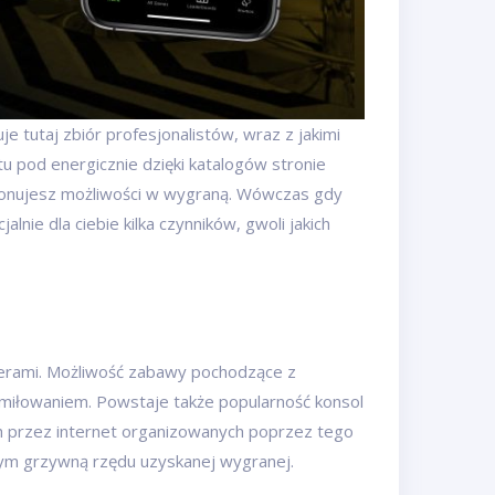
e tutaj zbiór profesjonalistów, wraz z jakimi
tu pod energicznie dzięki katalogów stronie
sponujesz możliwości w wygraną. Wówczas gdy
nie dla ciebie kilka czynników, gwoli jakich
ierami. Możliwość zabawy pochodzące z
miłowaniem. Powstaje także popularność konsol
ch przez internet organizowanych poprzez tego
ym grzywną rzędu uzyskanej wygranej.