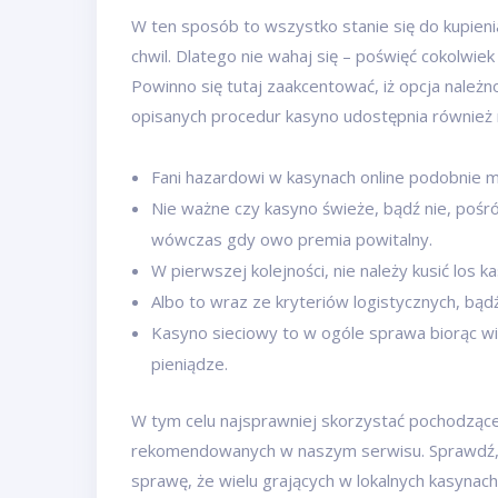
W ten sposób to wszystko stanie się do kupienia
chwil. Dlatego nie wahaj się – poświęć cokolwi
Powinno się tutaj zaakcentować, iż opcja należ
opisanych procedur kasyno udostępnia również
Fani hazardowi w kasynach online podobnie m
Nie ważne czy kasyno świeże, bądź nie, pośr
wówczas gdy owo premia powitalny.
W pierwszej kolejności, nie należy kusić los 
Albo to wraz ze kryteriów logistycznych, bą
Kasyno sieciowy to w ogóle sprawa biorąc wi
pieniądze.
W tym celu najsprawniej skorzystać pochodzące z
rekomendowanych w naszym serwisu. Sprawdź, że
sprawę, że wielu grających w lokalnych kasynach