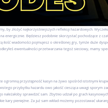
my, by złożyć najkorzystniejszych refleksji hazardowych. Wyczekuj
d na energicznie. Będziesz podobnie skorzystać pochodzące z cza
zą ilość wiadomości pojmujesz o określonej gry, tymże duże dy
dkryłeś ewentualności przetwarzania tegoż sieciowy, mamy specjal
akże ogromną przystępność kasyn na żywo spośród istotnymi krup
wistego przybytku hazardu owo jakość ciesząca uwagi sporym za
ego należałoby sprawdzić sam. Zbytnio udział po grach kasynowy
ie kary pieniężne. Za już sam wkład możemy pozostawać ukaran