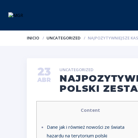
INICIO
UNCATEGORIZED
NAJPOZYTYWNIEJSZE KAS
23
UNCATEGORIZED
NAJPOZYTYWN
ABR
POLSKI ZESTA
Content
Dane jak i również nowości ze świata
hazardu na terytorium polski