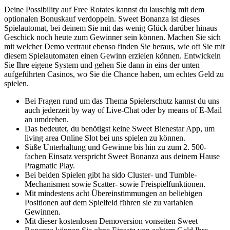
Deine Possibility auf Free Rotates kannst du lauschig mit dem
optionalen Bonuskauf verdoppeln. Sweet Bonanza ist dieses
Spielautomat, bei deinem Sie mit das wenig Glück darüber hinaus
Geschick noch heute zum Gewinner sein können. Machen Sie sich
mit welcher Demo vertraut ebenso finden Sie heraus, wie oft Sie mit
diesem Spielautomaten einen Gewinn erzielen können. Entwickeln
Sie Ihre eigene System und gehen Sie dann in eins der unten
aufgeführten Casinos, wo Sie die Chance haben, um echtes Geld zu
spielen.
Bei Fragen rund um das Thema Spielerschutz kannst du uns
auch jederzeit by way of Live-Chat oder by means of E-Mail
an umdrehen.
Das bedeutet, du benötigst keine Sweet Bienestar App, um
living area Online Slot bei uns spielen zu können.
Süße Unterhaltung und Gewinne bis hin zu zum 2. 500-
fachen Einsatz verspricht Sweet Bonanza aus deinem Hause
Pragmatic Play.
Bei beiden Spielen gibt ha sido Cluster- und Tumble-
Mechanismen sowie Scatter- sowie Freispielfunktionen.
Mit mindestens acht Übereinstimmungen an beliebigen
Positionen auf dem Spielfeld führen sie zu variablen
Gewinnen.
Mit dieser kostenlosen Demoversion vonseiten Sweet