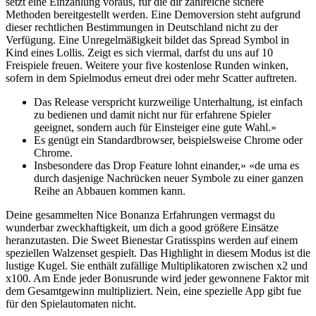
setzt eine Einzahlung voraus, für die dir zahlreiche sichere
Methoden bereitgestellt werden. Eine Demoversion steht aufgrund
dieser rechtlichen Bestimmungen in Deutschland nicht zu der
Verfügung. Eine Unregelmäßigkeit bildet das Spread Symbol in
Kind eines Lollis. Zeigt es sich viermal, darfst du uns auf 10
Freispiele freuen. Weitere your five kostenlose Runden winken,
sofern in dem Spielmodus erneut drei oder mehr Scatter auftreten.
Das Release verspricht kurzweilige Unterhaltung, ist einfach
zu bedienen und damit nicht nur für erfahrene Spieler
geeignet, sondern auch für Einsteiger eine gute Wahl.»
Es genügt ein Standardbrowser, beispielsweise Chrome oder
Chrome.
Insbesondere das Drop Feature lohnt einander,» «de uma es
durch dasjenige Nachrücken neuer Symbole zu einer ganzen
Reihe an Abbauen kommen kann.
Deine gesammelten Nice Bonanza Erfahrungen vermagst du
wunderbar zweckhaftigkeit, um dich a good größere Einsätze
heranzutasten. Die Sweet Bienestar Gratisspins werden auf einem
speziellen Walzenset gespielt. Das Highlight in diesem Modus ist die
lustige Kugel. Sie enthält zufällige Multiplikatoren zwischen x2 und
x100. Am Ende jeder Bonusrunde wird jeder gewonnene Faktor mit
dem Gesamtgewinn multipliziert. Nein, eine spezielle App gibt fue
für den Spielautomaten nicht.