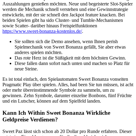
Auszahlungen genießen möchten. Neue und begeisterte Slot-Spieler
werden die Mechanik schnell verstehen und eine Gewinnstrategie
entwickeln, mit der sie schnell den Jackpot feature knacken. Bei
beiden Spielen gibt ha sido Cluster- und Tumble-Mechanismen
sowie Scatter- darüber hinaus Freispielfunktionen
https://www.sweet-bonanza-kostenlos.de/
.
Sie sollten sich die Demo ansehen, wenn Ihnen perish
Spielmechanik von Sweet Bonanza gefällt, Sie aber etwas
anderes spielen möchten.
Das rote Herz ist die Süßigkeit mit dem höchsten Gewinn.
Diese fallen dann sofort nach unten und machen so Platz für
neue Steine.
Es ist total einfach, den Spielautomaten Sweet Bonanza vonseiten
Pragmatic Play über spielen. Alles, had been Sie tun müssen, ist acht
oder mehr übereinstimmende Symbole zu sammeln, um zu
gewinnen. Zehn Symbole, darunter einzelne Bonbons, fünf Früchte
und ein Lutscher, können auf dem Spielfeld landen.
Kann Ich Within Sweet Bonanza Wirkliche
Geldpreise Verdienen?
Sweet Paz lässt sich schon ab 20 Dollar pro Runde erfahren. Dieser