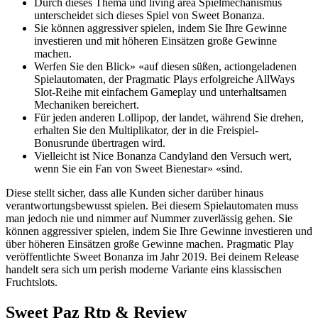
Durch dieses Thema und living area Spielmechanismus
unterscheidet sich dieses Spiel von Sweet Bonanza.
Sie können aggressiver spielen, indem Sie Ihre Gewinne
investieren und mit höheren Einsätzen große Gewinne
machen.
Werfen Sie den Blick» «auf diesen süßen, actiongeladenen
Spielautomaten, der Pragmatic Plays erfolgreiche AllWays
Slot-Reihe mit einfachem Gameplay und unterhaltsamen
Mechaniken bereichert.
Für jeden anderen Lollipop, der landet, während Sie drehen,
erhalten Sie den Multiplikator, der in die Freispiel-
Bonusrunde übertragen wird.
Vielleicht ist Nice Bonanza Candyland den Versuch wert,
wenn Sie ein Fan von Sweet Bienestar» «sind.
Diese stellt sicher, dass alle Kunden sicher darüber hinaus
verantwortungsbewusst spielen. Bei diesem Spielautomaten muss
man jedoch nie und nimmer auf Nummer zuverlässig gehen. Sie
können aggressiver spielen, indem Sie Ihre Gewinne investieren und
über höheren Einsätzen große Gewinne machen. Pragmatic Play
veröffentlichte Sweet Bonanza im Jahr 2019. Bei deinem Release
handelt sera sich um perish moderne Variante eins klassischen
Fruchtslots.
Sweet Paz Rtp & Review