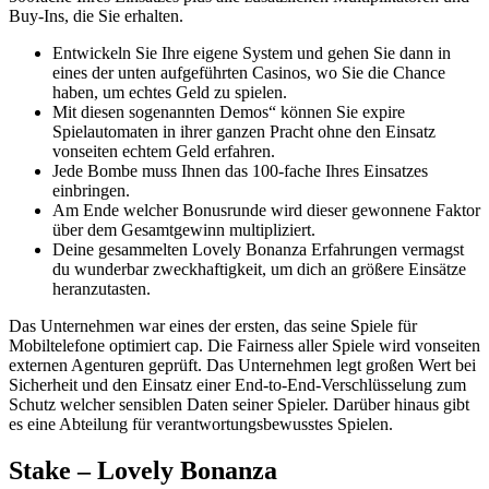
Buy-Ins, die Sie erhalten.
Entwickeln Sie Ihre eigene System und gehen Sie dann in
eines der unten aufgeführten Casinos, wo Sie die Chance
haben, um echtes Geld zu spielen.
Mit diesen sogenannten Demos“ können Sie expire
Spielautomaten in ihrer ganzen Pracht ohne den Einsatz
vonseiten echtem Geld erfahren.
Jede Bombe muss Ihnen das 100-fache Ihres Einsatzes
einbringen.
Am Ende welcher Bonusrunde wird dieser gewonnene Faktor
über dem Gesamtgewinn multipliziert.
Deine gesammelten Lovely Bonanza Erfahrungen vermagst
du wunderbar zweckhaftigkeit, um dich an größere Einsätze
heranzutasten.
Das Unternehmen war eines der ersten, das seine Spiele für
Mobiltelefone optimiert cap. Die Fairness aller Spiele wird vonseiten
externen Agenturen geprüft. Das Unternehmen legt großen Wert bei
Sicherheit und den Einsatz einer End-to-End-Verschlüsselung zum
Schutz welcher sensiblen Daten seiner Spieler. Darüber hinaus gibt
es eine Abteilung für verantwortungsbewusstes Spielen.
Stake – Lovely Bonanza