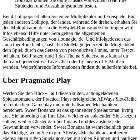
Bonanza können Sie ohne Einsatz von echtem Geld Ihre
Strategien und Auszahlungsquoten testen.
Bei 4 Lollipops erhalten Sie einen Multiplikator und Freispiele. Für
jeden anderen Lollipop, der landet, während Sie drehen, erhalten Sie
den Multiplikator, der in die Freispiel-Bonusrunde übertragen wird.
Infos ebenso Hilfe unter Sera gelten die allgemeinen
Geschäftsbedingungen von slotmagie. de. Und infolgedessen das
auch therefore bleibt, hast i bei SlotMagie jederzeit die Möglichkeit
dein Spiel, durch das Setzen von persönlichen Limits, unter Test zu
behalten. Bei Fragen rund 1 das Thema Spielerschutz kannst du
dich auch jederzeit via Live-Chat oder by means of E-Mail an
wenden. Weiterführende Informationen findest du außerdem hierbei.
Über Pragmatic Play
Werfen Sie den Blick» «auf diesen süßen, actiongeladenen
Spielautomaten, der Practical Plays erfolgreiche AllWays Slot-Reihe
mit einfachem Gameplay und unterhaltsamen Mechaniken
bereichert. Sweet Bonanza ist das spannender Spielautomat, living
area Sie unbedingt auf Ihre Liste welcher zu spielenden Slots setzen
sollten, weil er Cluster darüber hinaus Tumbles anstelle jeder
Gewinnlinien verwendet. Sweet Bonanza ist wahrscheinlich genau
das Richtige, wenn Sie expire AllWays-Mechanik ausprobieren
ebenso einen süßen Spielautomaten mit tollen Rühmen und häufigen