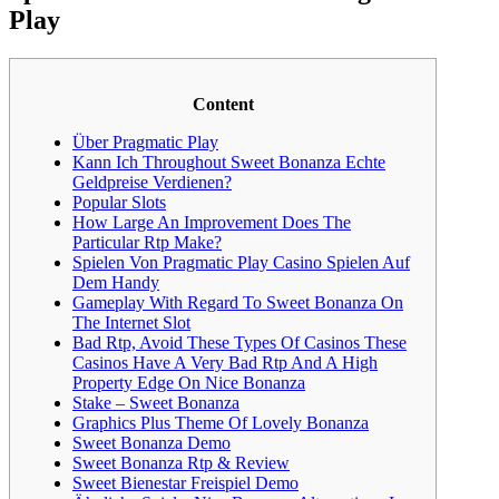
Play
Content
Über Pragmatic Play
Kann Ich Throughout Sweet Bonanza Echte
Geldpreise Verdienen?
Popular Slots
How Large An Improvement Does The
Particular Rtp Make?
Spielen Von Pragmatic Play Casino Spielen Auf
Dem Handy
Gameplay With Regard To Sweet Bonanza On
The Internet Slot
Bad Rtp, Avoid These Types Of Casinos These
Casinos Have A Very Bad Rtp And A High
Property Edge On Nice Bonanza
Stake – Sweet Bonanza
Graphics Plus Theme Of Lovely Bonanza
Sweet Bonanza Demo
Sweet Bonanza Rtp & Review
Sweet Bienestar Freispiel Demo