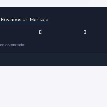
,
Envíanos un Mensaje
 no encontrado.