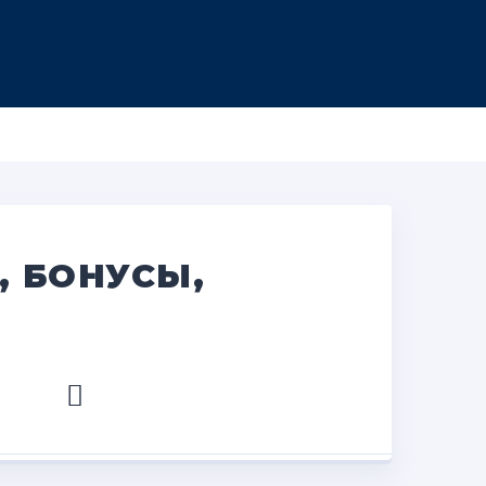
, БОНУСЫ,