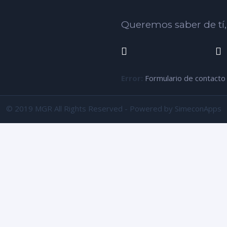
Queremos saber de tí
Error:
Formulario de contacto
© 2019 MGR All Rights Reserved - Powered by SimeconApps