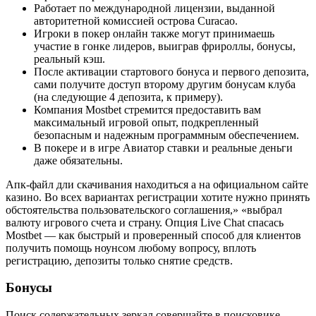
Работает по международной лицензии, выданной
авторитетной комиссией острова Curacao.
Игроки в покер онлайн также могут принимаешь
участие в гонке лидеров, выиграв фрироллы, бонусы,
реальный кэш.
После активации стартового бонуса и первого депозита,
сами получите доступ второму другим бонусам клуба
(на следующие 4 депозита, к примеру).
Компания Mostbet стремится предоставить вам
максимальный игровой опыт, подкрепленный
безопасным и надежным программным обеспечением.
В покере и в игре Авиатор ставки и реальные деньги
даже обязательны.
Апк-файл дли скачивания находиться а на официальном сайте
казино. Во всех вариантах регистрации хотите нужно принять
обстоятельства пользовательского соглашения,» «выбрал
валюту игрового счета и страну. Опция Live Chat спасась
Mostbet — как быстрый и проверенный способ для клиентов
получить помощь ноунсом любому вопросу, вплоть
регистрацию, депозиты только снятие средств.
Бонусы
Поиск содержательных зеркал совершайте в поисковике