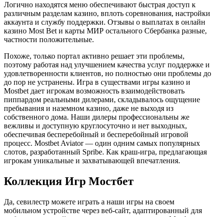
Логично находятся меню обеспечивают быстрая доступ к
различным разделам казино, вплоть соревнования, настройки
аккаунта и службу поддержки. Отзывы о выплатах в онлайн
казино Most Bet и карты МИР остального Сбербанка разные,
частности положительные.
Похоже, только портал активно решает эти проблемы,
поэтому работая над улучшением качества услуг поддержке и
удовлетворенности клиентов, но полностью они проблемы до
до пор не устранены. Игра в существами игры казино и
Mostbet дает игрокам возможность взаимодействовать
пиппардом реальными дилерами, складывалось ощущение
пребывания и наземном казино, даже не выходя из
собственного дома. Наши дилеры профессиональны же
вежливы и доступную круглосуточно и нет выходных,
обеспечивая бесперебойный и бесперебойный игровой
процесс. Mostbet Aviator — один одним самых популярных
слотов, разработанный Spribe. Как краш-игра, предлагающая
игрокам уникальные и захватывающей впечатления.
Коллекция Игр Мостбет
Да, севилестр можете играть а наши игры на своем
мобильном устройстве через веб-сайт, адаптированный для