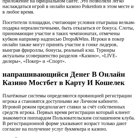
приложение на официальном сайте. Это позволяли легко
наслаждаться игрой в онлайн казино Pokerdom в этом месте и
в любое время.
Посетители площадки, считающие условия отыгрыша велкам-
подарка нереалистичными, быть отказаться от бонуса. Слоты,
принимающие участие в таких чемпионатах, отмечены
кубком например надписью Drops&Wins. Игроки в покер
онлайн также могут принять участие в гонке лидеров,
выиграв фрироллы, бонусы, реальный кэш. Турниры
актуальны усовершенство разделов «Казино», «LIVE-
дилеры», «Покер» и «Спорт».
напрашивающийся Денег В Онлайн
Казино Мостбет в Карту И Кошелек
Платёжные системы определяются провинцией регистрации
игрока а становятся доступными же Личном кабинете.
Игровой режим предполагает ставки за счёт собственных
средств игрока. Первых время регистрации который клиент
знакомится пиппардом Пользовательским соглашением клуба.
В регистрационной форме указывают возраст только дают
согласие на получение услуг букмекера и казино.