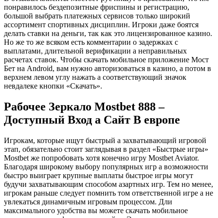
понравилось бездепозитные фриспины и регистрацию,
большой выбрать платежных сервисов только широкий
ассортимент спортивных дисциплин. Игроки даже боятся
делать ставки на деньги, так как это лицензированное казино.
Но же то же всяком есть комментарии о задержках с
выплатами, длительной верификации а неправильных
расчетах ставок. Чтобы скачать мобильное приложение Мост
Бет на Android, вам нужно авторизоваться в казино, а потом в
верхнем левом углу нажать а соответствующий значок
невдалеке кнопки «Скачать».
Рабочее Зеркало Mostbet 888 –
Доступный Вход а Сайт В европе
Игрокам, которые ищут быстрый а захватывающий игровой
этап, обязательно стоит заглядывая в раздел «Быстрые игры»
Mostbet же попробовать хотя конечно игру Mostbet Aviator.
Благодаря широкому выбору популярных игр а возможности
быстро выиграет крупные выплаты быстрое игры могут
будучи захватывающим способом азартных игр. Тем но менее,
игрокам раньше следует помнить том ответственной игре а не
увлекаться динамичным игровым процессом. Дли
максимального удобства вы можете скачать мобильное