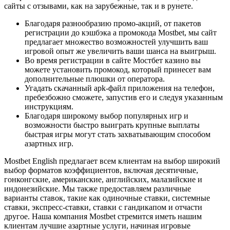
сайты с отзывами, как на зарубежные, так и в рунете.
Благодаря разнообразию промо-акций, от пакетов
регистрации до кэшбэка а промокода Mostbet, мы сайт
предлагает множество возможностей улучшить ваш
игровой опыт же увеличить ваши шанса на выигрыш.
Во время регистрации в сайте Мостбет казино вы
можете установить промокод, который принесет вам
дополнительные плюшки от оператора.
Угадать скачанный apk-файл приложения на телефон,
пребезбожно сможете, запустив его и следуя указанным
инструкциям.
Благодаря широкому выбор популярных игр и
возможности быстро выиграть крупные выплаты
быстрая игры могут стать захватывающим способом
азартных игр.
Mostbet English предлагает всем клиентам на выбор широкий
выбор форматов коэффициентов, включая десятичные,
гонконгские, американские, английских, малазийские и
индонезийские. Мы также предоставляем различные
варианты ставок, такие как одиночные ставки, системные
ставки, экспресс-ставки, ставки с гандикапом и отчасти
другое. Наша компания Mostbet стремится иметь нашим
клиентам лучшие азартные услуги, начиная игровые