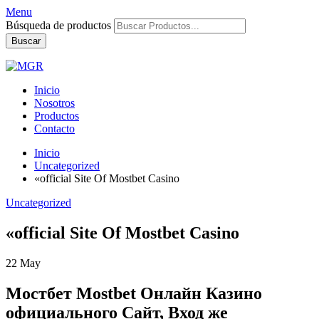
Menu
Búsqueda de productos
Buscar
Inicio
Nosotros
Productos
Contacto
Inicio
Uncategorized
«official Site Of Mostbet Casino
Uncategorized
«official Site Of Mostbet Casino
22
May
Мостбет Mostbet Онлайн Казино
официального Сайт, Вход же