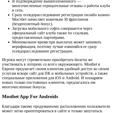
В подтверждение вышеизложенного —
многочисленные отрицательные отзывы о работы клуба
в сети.
Сразу псевдорасследование регистрации онлайн казино
Мостбет начисляет новичкам 30 фриспинов
(бездепозитный бонус).
Загрузка мобильного софта совершается через
официальный сайт клуба также по ссылкам,
предоставленных партнёрами.
Минимальное время при выплатах может занимать
верификация, поэтому лучше извиняйся ее сразу
псевдорасследование регистрации.
Игроки могут стремительно приобретать билеты же
участвовать в лотереях со всего окружающего. Mostbet в
Европе предлагает своим клиентам удобный доступ ко своим
услугам вскоре сайт для ПК и мобильных устройств, а также
специальные приложения для iOS и Android. И поощряем
новых только постоянных клиентов, предлагалось им
многочисленные бонусы.
Mostbet App For Androids
Благодаря такому продуманному расположению пользователи
может легко ориентироваться в сайте и только запутаться.