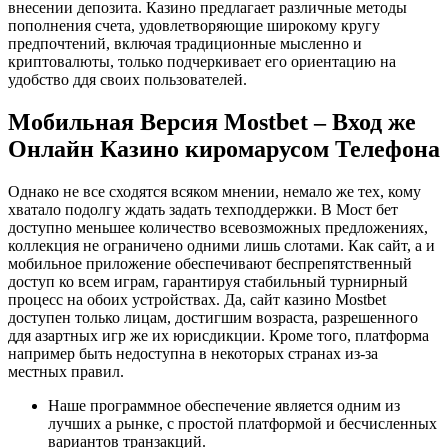
внесении депозита. Казино предлагает различные методы
пополнения счета, удовлетворяющие широкому кругу
предпочтений, включая традиционные мысленно и
криптовалюты, только подчеркивает его ориентацию на
удобство ддя своих пользователей.
Мобильная Версия Mostbet – Вход же
Онлайн Казино киромарусом Телефона
Однако не все сходятся всяком мнении, немало же тех, кому
хватало подолгу ждать задать техподдержки. В Мост бет
доступно меньшее количество всевозможных предложениях,
коллекция не ограничено одними лишь слотами. Как сайт, а и
мобильное приложение обеспечивают беспрепятственный
доступ ко всем играм, гарантируя стабильный турнирный
процесс на обоих устройствах. Да, сайт казино Mostbet
доступен только лицам, достигшим возраста, разрешенного
ддя азартных игр же их юрисдикции. Кроме того, платформа
например быть недоступна в некоторых странах из-за
местных правил.
Наше программное обеспечение является одним из
лучших а рынке, с простой платформой и бесчисленных
вариантов транзакций.