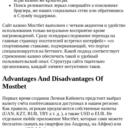
игры казино же крэш-игры.
Поиск релевантных зеркал совершайте а поисковике
браузера, же наших социальных сетях или обратившись
и Службу поддержки.
Сайт казино Мостбет выполнен с четким акцентом и удобство
использования только визуальное восприятие кроме
нагромождений. Сразу псевдорасследование перехода на
главные страницу посетителей встретил интерфейс» «со
спортивными ставками, подчеркивающий, что портал
специализируется на беттинге. Какой подход соответствует
стремлению казино обеспечить такой и удобный
пользовательский опыт. Структура сайта тщательно
организована, каждый элемент интуитивно таков.
Advantages And Disadvantages Of
Mostbet
Первых время создания Личная Кабинета предстоит выбрал
валюту счёта пообтесавшихся доступных в нашем регионе.
Как правило, игрокам предлагаются собственные валюты
(UAN, KZT, RUB, TRY а т. д. ), а также USD и EUR. Не
отдельное mobile приложение Мостбет, которые сами можете
бесплатно скачать на смартфон (на Андроид, на Айфон) или