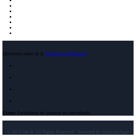
Queremos saber de tí,
Envíanos un Mensaje
Error:
Formulario de contacto no encontrado.
© 2019 MGR All Rights Reserved - Powered by SimeconApps