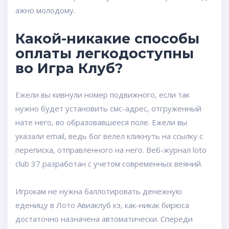
ажно молодому.
Какой-никакие способы
оплаты легкодоступны
во Игра Клуб?
Ежели вы кивнули номер подвижного, если так
нужно будет установить смс-адрес, отгруженный
нате него, во образовавшееся поле. Ежели вы
указали email, ведь бог велел кликнуть на ссылку с
переписка, отправленного на него. Веб-журнал loto
club 37 разработан с учетом современных веяний.
Игрокам не нужна баллотировать денежную
еденицу в Лото Авиаклуб кз, как-никак бирюса
достаточно назначена автоматически. Спереди