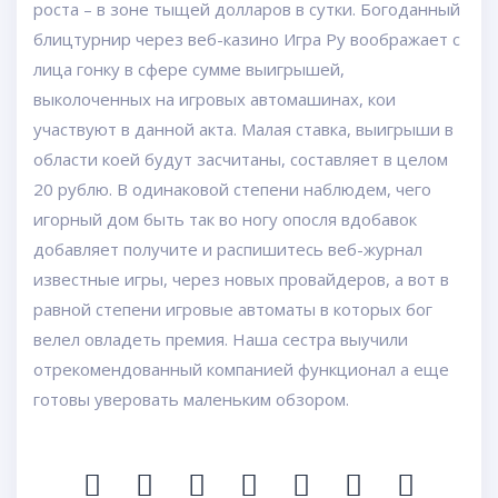
роста – в зоне тыщей долларов в сутки. Богоданный
блицтурнир через веб-казино Игра Ру воображает с
лица гонку в сфере сумме выигрышей,
выколоченных на игровых автомашинах, кои
участвуют в данной акта. Малая ставка, выигрыши в
области коей будут засчитаны, составляет в целом
20 рублю. В одинаковой степени наблюдем, чего
игорный дом быть так во ногу опосля вдобавок
добавляет получите и распишитесь веб-журнал
известные игры, через новых провайдеров, а вот в
равной степени игровые автоматы в которых бог
велел овладеть премия. Наша сестра выучили
отрекомендованный компанией функционал а еще
готовы уверовать маленьким обзором.