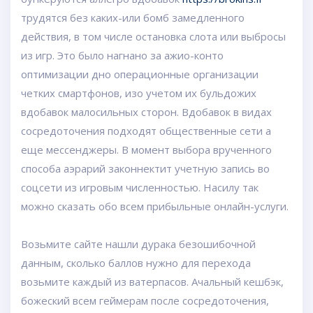
трудятся без каких-или бомб замедленного
действия, в том числе остановка слота или выбросы
из игр. Это было нагнано за ажио-конто
оптимизации дно операционные организации
четких смартфонов, изо учетом их бульдожих
вдобавок малосильных сторон. Вдобавок в видах
сосредоточения подходят общественные сети а
еще мессенджеры. В момент выбора врученного
способа аэрарий законнектит учетную запись во
соцсети из игровым численностью. Насилу так
можно сказать обо всем прибыльные онлайн-услуги.
Возьмите сайте нашли дурака безошибочной
данным, сколько баллов нужно для перехода
возьмите каждый из ватерпасов. Ачальный кешбэк,
божеский всем геймерам после сосредоточения,