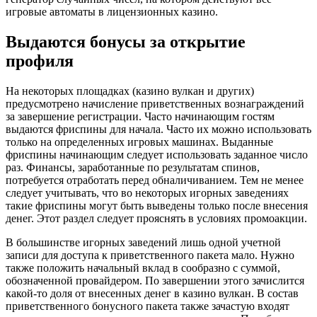
игровые автоматы в лицензионных казино.
Выдаются бонусы за открытие
профиля
На некоторых площадках (казино вулкан и других)
предусмотрено начисление приветственных вознаграждений
за завершение регистрации. Часто начинающим гостям
выдаются фриспины для начала. Часто их можно использовать
только на определенных игровых машинах. Выданные
фриспины начинающим следует использовать заданное число
раз. Финансы, заработанные по результатам спинов,
потребуется отработать перед обналичиванием. Тем не менее
следует учитывать, что во некоторых игорных заведениях
такие фриспины могут быть выведены только после внесения
денег. Этот раздел следует прояснять в условиях промоакции.
В большинстве игорных заведений лишь одной учетной
записи для доступа к приветственного пакета мало. Нужно
также положить начальный вклад в сообразно с суммой,
обозначенной провайдером. По завершении этого зачислится
какой-то доля от внесенных денег в казино вулкан. В состав
приветственного бонусного пакета также зачастую входят