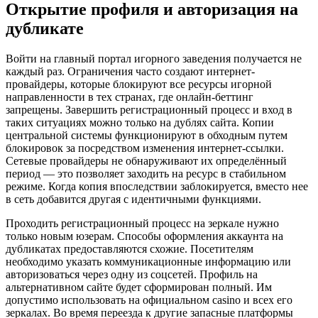
Открытие профиля и авторизация на
дубликате
Войти на главный портал игорного заведения получается не
каждый раз. Ограничения часто создают интернет-
провайдеры, которые блокируют все ресурсы игорной
направленности в тех странах, где онлайн-беттинг
запрещены. Завершить регистрационный процесс и вход в
таких ситуациях можно только на дублях сайта. Копии
центральной системы функционируют в обходным путем
блокировок за посредством изменения интернет-ссылки.
Сетевые провайдеры не обнаруживают их определённый
период — это позволяет заходить на ресурс в стабильном
режиме. Когда копия впоследствии заблокируется, вместо нее
в сеть добавится другая с идентичными функциями.
Проходить регистрационный процесс на зеркале нужно
только новым юзерам. Способы оформления аккаунта на
дубликатах предоставляются схожие. Посетителям
необходимо указать коммуникационные информацию или
авторизоваться через одну из соцсетей. Профиль на
альтернативном сайте будет сформирован полный. Им
допустимо использовать на официальном casino и всех его
зеркалах. Во время переезда к другие запасные платформы