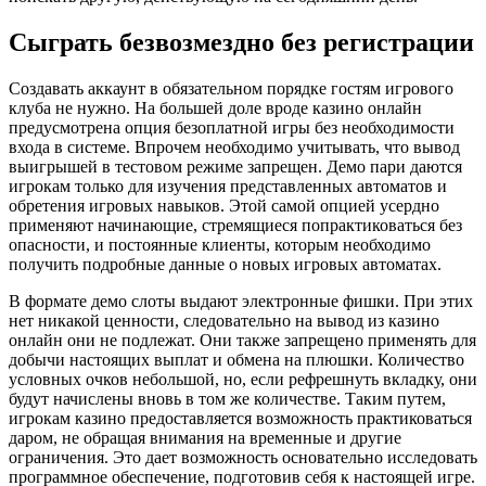
Сыграть безвозмездно без регистрации
Создавать аккаунт в обязательном порядке гостям игрового
клуба не нужно. На большей доле вроде казино онлайн
предусмотрена опция безоплатной игры без необходимости
входа в системе. Впрочем необходимо учитывать, что вывод
выигрышей в тестовом режиме запрещен. Демо пари даются
игрокам только для изучения представленных автоматов и
обретения игровых навыков. Этой самой опцией усердно
применяют начинающие, стремящиеся попрактиковаться без
опасности, и постоянные клиенты, которым необходимо
получить подробные данные о новых игровых автоматах.
В формате демо слоты выдают электронные фишки. При этих
нет никакой ценности, следовательно на вывод из казино
онлайн они не подлежат. Они также запрещено применять для
добычи настоящих выплат и обмена на плюшки. Количество
условных очков небольшой, но, если рефрешнуть вкладку, они
будут начислены вновь в том же количестве. Таким путем,
игрокам казино предоставляется возможность практиковаться
даром, не обращая внимания на временные и другие
ограничения. Это дает возможность основательно исследовать
программное обеспечение, подготовив себя к настоящей игре.