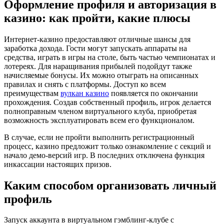
Оформление профиля и авторизация в
казино: как пройти, какие плюсы
Интернет-казино предоставляют отличные шансы для
заработка дохода. Гости могут запускать аппараты на
средства, играть в игры на столе, быть частью чемпионатах и
лотереях. Для наращивания прибылей подойдут также
начисляемые бонусы. Их можно отыграть на описанных
правилах и снять с платформы. Доступ ко всем
преимуществам
вулкан казино
появляется по окончании
прохождения. Создав собственный профиль, игрок делается
полноправным членом виртуального клуба, приобретая
возможность эксплуатировать всем его функционалом.
В случае, если не пройти выполнить регистрационный
процесс, казино предложит только ознакомление с секций и
начало демо-версий игр. В последних отключена функция
инкассации настоящих призов.
Каким способом организовать личный
профиль
Запуск аккаунта в виртуальном гэмблинг-клубе с