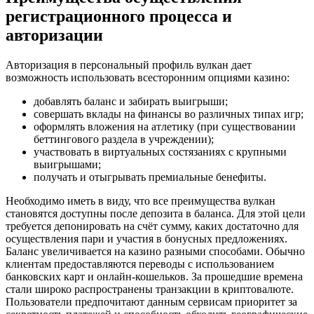
регистрационного процесса и
авторизации
Авторизация в персональный профиль вулкан дает
возможность использовать всесторонним опциями казино:
добавлять баланс и забирать выигрыши;
совершать вклады на финансы во различных типах игр;
оформлять вложения на атлетику (при существовании
беттингового раздела в учреждении);
участвовать в виртуальных состязаниях с крупными
выигрышами;
получать и отыгрывать премиальные бенефиты.
Необходимо иметь в виду, что все преимущества вулкан
становятся доступны после депозита в баланса. Для этой цели
требуется депонировать на счёт сумму, каких достаточно для
осуществления пари и участия в бонусных предложениях.
Баланс увеличивается на казино разными способами. Обычно
клиентам предоставляются переводы с использованием
банковских карт и онлайн-кошельков. За прошедшие времена
стали широко распространены транзакции в криптовалюте.
Пользователи предпочитают данным сервисам приоритет за