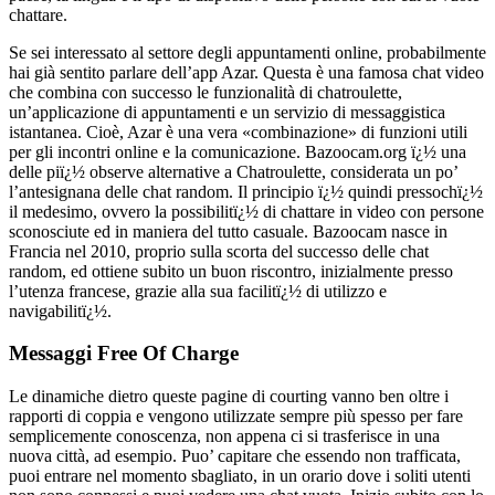
chattare.
Se sei interessato al settore degli appuntamenti online, probabilmente
hai già sentito parlare dell’app Azar. Questa è una famosa chat video
che combina con successo le funzionalità di chatroulette,
un’applicazione di appuntamenti e un servizio di messaggistica
istantanea. Cioè, Azar è una vera «combinazione» di funzioni utili
per gli incontri online e la comunicazione. Bazoocam.org ï¿½ una
delle piï¿½ observe alternative a Chatroulette, considerata un po’
l’antesignana delle chat random. Il principio ï¿½ quindi pressochï¿½
il medesimo, ovvero la possibilitï¿½ di chattare in video con persone
sconosciute ed in maniera del tutto casuale. Bazoocam nasce in
Francia nel 2010, proprio sulla scorta del successo delle chat
random, ed ottiene subito un buon riscontro, inizialmente presso
l’utenza francese, grazie alla sua facilitï¿½ di utilizzo e
navigabilitï¿½.
Messaggi Free Of Charge
Le dinamiche dietro queste pagine di courting vanno ben oltre i
rapporti di coppia e vengono utilizzate sempre più spesso per fare
semplicemente conoscenza, non appena ci si trasferisce in una
nuova città, ad esempio. Puo’ capitare che essendo non trafficata,
puoi entrare nel momento sbagliato, in un orario dove i soliti utenti