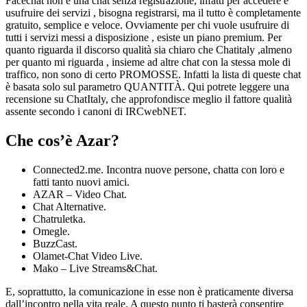
Facechat non è una chat senza registrazione, infatti per accedere e
usufruire dei servizi , bisogna registrarsi, ma il tutto è completamente
gratuito, semplice e veloce. Ovviamente per chi vuole usufruire di
tutti i servizi messi a disposizione , esiste un piano premium. Per
quanto riguarda il discorso qualità sia chiaro che Chatitaly ,almeno
per quanto mi riguarda , insieme ad altre chat con la stessa mole di
traffico, non sono di certo PROMOSSE. Infatti la lista di queste chat
è basata solo sul parametro QUANTITÀ. Qui potrete leggere una
recensione su ChatItaly, che approfondisce meglio il fattore qualità
assente secondo i canoni di IRCwebNET.
Che cos’è Azar?
Connected2.me. Incontra nuove persone, chatta con loro e
fatti tanto nuovi amici.
AZAR – Video Chat.
Chat Alternative.
Chatruletka.
Omegle.
BuzzCast.
Olamet-Chat Video Live.
Mako – Live Streams&Chat.
E, soprattutto, la comunicazione in esse non è praticamente diversa
dall’incontro nella vita reale. A questo punto ti basterà consentire