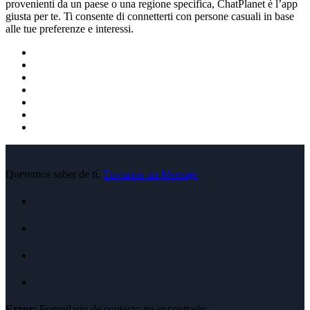
provenienti da un paese o una regione specifica, ChatPlanet è l’app
giusta per te. Ti consente di connetterti con persone casuali in base
alle tue preferenze e interessi.
Queremos saber de tí,
Envíanos un Mensaje
Error:
Formulario de contacto no encontrado.