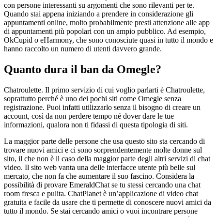
con persone interessanti su argomenti che sono rilevanti per te.
Quando stai appena iniziando a prendere in considerazione gli
appuntamenti online, molto probabilmente presti attenzione alle app
di appuntamenti più popolari con un ampio pubblico. Ad esempio,
OkCupid o eHarmony, che sono conosciute quasi in tutto il mondo e
hanno raccolto un numero di utenti davvero grande.
Quanto dura il ban da Omegle?
Chatroulette. Il primo servizio di cui voglio parlarti è Chatroulette,
soprattutto perché è uno dei pochi siti come Omegle senza
registrazione. Puoi infatti utilizzarlo senza il bisogno di creare un
account, così da non perdere tempo né dover dare le tue
informazioni, qualora non ti fidassi di questa tipologia di siti.
La maggior parte delle persone che usa questo sito sta cercando di
trovare nuovi amici e ci sono sorprendentemente molte donne sul
sito, il che non è il caso della maggior parte degli altri servizi di chat
video. Il sito web vanta una delle interfacce utente più belle sul
mercato, che non fa che aumentare il suo fascino. Considera la
possibilità di provare EmeraldChat se tu stessi cercando una chat
room fresca e pulita. ChatPlanet è un’applicazione di video chat
gratuita e facile da usare che ti permette di conoscere nuovi amici da
tutto il mondo. Se stai cercando amici o vuoi incontrare persone