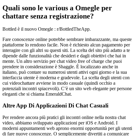
Quali sono le various a Omegle per
chattare senza registrazione?
Bottled è il nuovo Omegle : r/BottledTheApp.
Fare conoscenze online potrebbe sembrare imbarazzante, ma queste
piattaforme lo rendono facile. Non è richiesto alcun pagamento per
interagire con gli altri su questi siti. La scelta del sito più adatto a te
dipende dalle funzionalità che desideri e dagli obiettivi che hai in
mente. Un altro servizio per chat video free of charge che puoi
prendere in considerazione è Shaggle. È localizzato anche in
italiano, può contare su numerosi utenti attivi ogni giorno e la sua
interfaccia utente è moderna e gradevole. La scelta degli utenti con
cui videochattare avviene in modo casuale (quindi occhio a
potenziali incontri spiacevoli). C’è un sito web elegante per persone
eleganti che si chiama EmeraldChat.
Altre App Di Applicazioni Di Chat Casuali
Per rendere ancora più pratici gli incontri online nella nostra chat
video, abbiamo sviluppato applicazioni per iOS e Android. I
moderni appuntamenti web aprono enormi opportunità per gli utenti
di fare nuove conoscenze. O semplicemente divertiti a comunicare