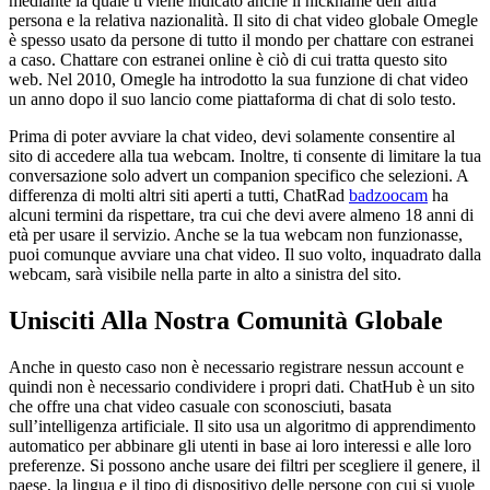
mediante la quale ti viene indicato anche il nickname dell’altra
persona e la relativa nazionalità. Il sito di chat video globale Omegle
è spesso usato da persone di tutto il mondo per chattare con estranei
a caso. Chattare con estranei online è ciò di cui tratta questo sito
web. Nel 2010, Omegle ha introdotto la sua funzione di chat video
un anno dopo il suo lancio come piattaforma di chat di solo testo.
Prima di poter avviare la chat video, devi solamente consentire al
sito di accedere alla tua webcam. Inoltre, ti consente di limitare la tua
conversazione solo advert un companion specifico che selezioni. A
differenza di molti altri siti aperti a tutti, ChatRad
badzoocam
ha
alcuni termini da rispettare, tra cui che devi avere almeno 18 anni di
età per usare il servizio. Anche se la tua webcam non funzionasse,
puoi comunque avviare una chat video. Il suo volto, inquadrato dalla
webcam, sarà visibile nella parte in alto a sinistra del sito.
Unisciti Alla Nostra Comunità Globale
Anche in questo caso non è necessario registrare nessun account e
quindi non è necessario condividere i propri dati. ChatHub è un sito
che offre una chat video casuale con sconosciuti, basata
sull’intelligenza artificiale. Il sito usa un algoritmo di apprendimento
automatico per abbinare gli utenti in base ai loro interessi e alle loro
preferenze. Si possono anche usare dei filtri per scegliere il genere, il
paese, la lingua e il tipo di dispositivo delle persone con cui si vuole