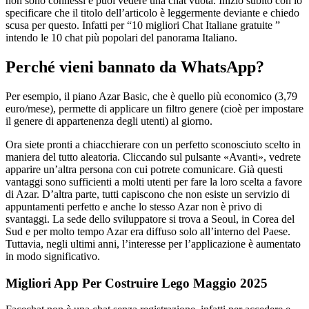
non sono connessi e puoi vedere una chat vuota. Inizio subito con lo
specificare che il titolo dell’articolo è leggermente deviante e chiedo
scusa per questo. Infatti per “10 migliori Chat Italiane gratuite ”
intendo le 10 chat più popolari del panorama Italiano.
Perché vieni bannato da WhatsApp?
Per esempio, il piano Azar Basic, che è quello più economico (3,79
euro/mese), permette di applicare un filtro genere (cioè per impostare
il genere di appartenenza degli utenti) al giorno.
Ora siete pronti a chiacchierare con un perfetto sconosciuto scelto in
maniera del tutto aleatoria. Cliccando sul pulsante «Avanti», vedrete
apparire un’altra persona con cui potrete comunicare. Già questi
vantaggi sono sufficienti a molti utenti per fare la loro scelta a favore
di Azar. D’altra parte, tutti capiscono che non esiste un servizio di
appuntamenti perfetto e anche lo stesso Azar non è privo di
svantaggi. La sede dello sviluppatore si trova a Seoul, in Corea del
Sud e per molto tempo Azar era diffuso solo all’interno del Paese.
Tuttavia, negli ultimi anni, l’interesse per l’applicazione è aumentato
in modo significativo.
Migliori App Per Costruire Lego Maggio 2025