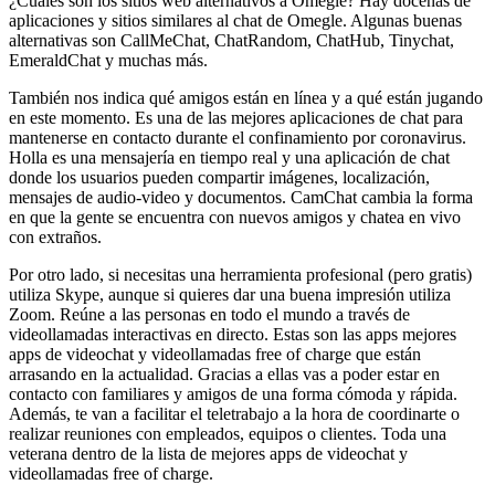
¿Cuáles son los sitios web alternativos a Omegle? Hay docenas de
aplicaciones y sitios similares al chat de Omegle. Algunas buenas
alternativas son CallMeChat, ChatRandom, ChatHub, Tinychat,
EmeraldChat y muchas más.
También nos indica qué amigos están en línea y a qué están jugando
en este momento. Es una de las mejores aplicaciones de chat para
mantenerse en contacto durante el confinamiento por coronavirus.
Holla es una mensajería en tiempo real y una aplicación de chat
donde los usuarios pueden compartir imágenes, localización,
mensajes de audio-video y documentos. CamChat cambia la forma
en que la gente se encuentra con nuevos amigos y chatea en vivo
con extraños.
Por otro lado, si necesitas una herramienta profesional (pero gratis)
utiliza Skype, aunque si quieres dar una buena impresión utiliza
Zoom. Reúne a las personas en todo el mundo a través de
videollamadas interactivas en directo. Estas son las apps mejores
apps de videochat y videollamadas free of charge que están
arrasando en la actualidad. Gracias a ellas vas a poder estar en
contacto con familiares y amigos de una forma cómoda y rápida.
Además, te van a facilitar el teletrabajo a la hora de coordinarte o
realizar reuniones con empleados, equipos o clientes. Toda una
veterana dentro de la lista de mejores apps de videochat y
videollamadas free of charge.