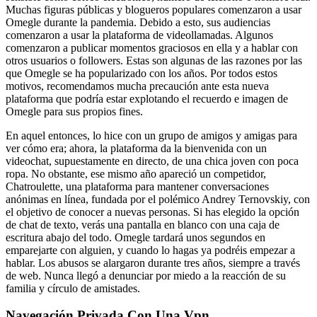
Muchas figuras públicas y blogueros populares comenzaron a usar
Omegle durante la pandemia. Debido a esto, sus audiencias
comenzaron a usar la plataforma de videollamadas. Algunos
comenzaron a publicar momentos graciosos en ella y a hablar con
otros usuarios o followers. Estas son algunas de las razones por las
que Omegle se ha popularizado con los años. Por todos estos
motivos, recomendamos mucha precaución ante esta nueva
plataforma que podría estar explotando el recuerdo e imagen de
Omegle para sus propios fines.
En aquel entonces, lo hice con un grupo de amigos y amigas para
ver cómo era; ahora, la plataforma da la bienvenida con un
videochat, supuestamente en directo, de una chica joven con poca
ropa. No obstante, ese mismo año apareció un competidor,
Chatroulette, una plataforma para mantener conversaciones
anónimas en línea, fundada por el polémico Andrey Ternovskiy, con
el objetivo de conocer a nuevas personas. Si has elegido la opción
de chat de texto, verás una pantalla en blanco con una caja de
escritura abajo del todo. Omegle tardará unos segundos en
emparejarte con alguien, y cuando lo hagas ya podréis empezar a
hablar. Los abusos se alargaron durante tres años, siempre a través
de web. Nunca llegó a denunciar por miedo a la reacción de su
familia y círculo de amistades.
Navegación Privada Con Una Vpn