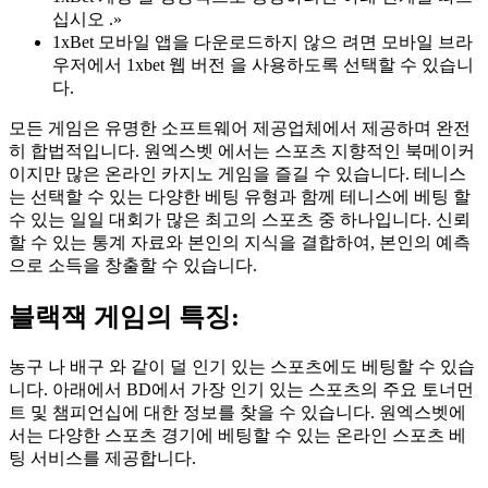
십시오 .»
1xBet 모바일 앱을 다운로드하지 않으 려면 모바일 브라
우저에서 1xbet 웹 버전 을 사용하도록 선택할 수 있습니
다.
모든 게임은 유명한 소프트웨어 제공업체에서 제공하며 완전
히 합법적입니다. 원엑스벳 에서는 스포츠 지향적인 북메이커
이지만 많은 온라인 카지노 게임을 즐길 수 있습니다. 테니스
는 선택할 수 있는 다양한 베팅 유형과 함께 테니스에 베팅 할
수 있는 일일 대회가 많은 최고의 스포츠 중 하나입니다. 신뢰
할 수 있는 통계 자료와 본인의 지식을 결합하여, 본인의 예측
으로 소득을 창출할 수 있습니다.
블랙잭 게임의 특징:
농구 나 배구 와 같이 덜 인기 있는 스포츠에도 베팅할 수 있습
니다. 아래에서 BD에서 가장 인기 있는 스포츠의 주요 토너먼
트 및 챔피언십에 대한 정보를 찾을 수 있습니다. 원엑스벳에
서는 다양한 스포츠 경기에 베팅할 수 있는 온라인 스포츠 베
팅 서비스를 제공합니다.