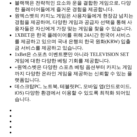
블랙잭은 전략적인 요소와 운을 결합한 게임으로, 다양
한 플레이어들에게 즐거운 경험을 제공합니다.
원엑스벳의 카지노 게임은 사용자들에게 현장감 넘치는
경험을 제공하며, 다양한 게임과 공급자 선택을 통해 사
용자들은 자신에게 가장 맞는 게임을 찾을 수 있습니다.
1XBET은 한국 플레이어를 위해 24시간 한국어 서비스
를 제공하고 있으며 국내 은행의 한국 원화(KRW) 입출
금 서비스를 제공하고 있습니다.
1xBet은 스포츠 이벤트뿐만 아니라 TELEVISION SET
게임에 대한 다양한 베팅 기회를 제공합니다.
«원엑스벳은 다양한 스포츠 베팅 옵션부터 카지노 게임
까지 다양한 온라인 게임을 제공하는 신뢰할 수 있는 플
랫폼입니다.
데스크탑PC, 노트북, 테블릿PC, 모바일 앱(안드로이드,
iOS) 다양한 환경에서 이용할 수 있도록 최적화 되어있
습니다.