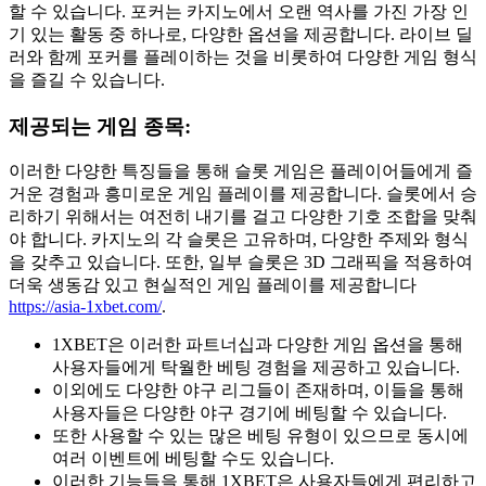
할 수 있습니다. 포커는 카지노에서 오랜 역사를 가진 가장 인
기 있는 활동 중 하나로, 다양한 옵션을 제공합니다. 라이브 딜
러와 함께 포커를 플레이하는 것을 비롯하여 다양한 게임 형식
을 즐길 수 있습니다.
제공되는 게임 종목:
이러한 다양한 특징들을 통해 슬롯 게임은 플레이어들에게 즐
거운 경험과 흥미로운 게임 플레이를 제공합니다. 슬롯에서 승
리하기 위해서는 여전히 내기를 걸고 다양한 기호 조합을 맞춰
야 합니다. 카지노의 각 슬롯은 고유하며, 다양한 주제와 형식
을 갖추고 있습니다. 또한, 일부 슬롯은 3D 그래픽을 적용하여
더욱 생동감 있고 현실적인 게임 플레이를 제공합니다
https://asia-1xbet.com/
.
1XBET은 이러한 파트너십과 다양한 게임 옵션을 통해
사용자들에게 탁월한 베팅 경험을 제공하고 있습니다.
이외에도 다양한 야구 리그들이 존재하며, 이들을 통해
사용자들은 다양한 야구 경기에 베팅할 수 있습니다.
또한 사용할 수 있는 많은 베팅 유형이 있으므로 동시에
여러 이벤트에 베팅할 수도 있습니다.
이러한 기능들을 통해 1XBET은 사용자들에게 편리하고