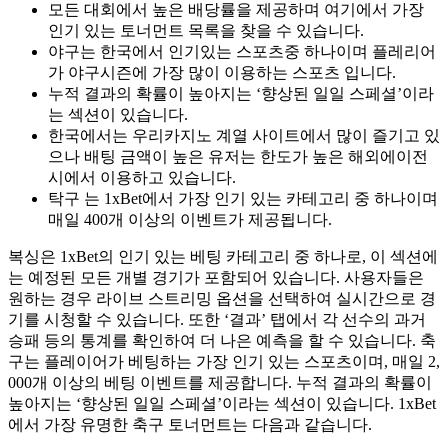
모든 대회에서 높은 배당률을 제공하며 여기에서 가장
인기 있는 토너먼트 목록을 찾을 수 있습니다.
야구는 한국에서 인기있는 스포츠중 하나이며 플레리어
가 야구시즌에 가장 많이 이용하는 스포츠 입니다.
누적 결과의 확률이 높아지는 ‘향상된 일일 스페셜’이라
는 섹션이 있습니다.
한국에서는 우리카지노 계열 사이트에서 많이 즐기고 있
으나 배팅 금액이 높은 유저는 한도가 높은 해외에이전
시에서 이용하고 있습니다.
탁구 는 1xBet에서 가장 인기 있는 카테고리 중 하나이며
매일 400개 이상의 이벤트가 제공됩니다.
복싱은 1xBet의 인기 있는 베팅 카테고리 중 하나로, 이 섹션에
는 예정된 모든 개별 경기가 포함되어 있습니다. 사용자들은
원하는 경우 라이브 스트리밍 옵션을 선택하여 실시간으로 경
기를 시청할 수 있습니다. 또한 ‘결과’ 탭에서 각 선수의 과거
승패 등의 통계를 확인하여 더 나은 예측을 할 수 있습니다. 축
구는 플레이어가 베팅하는 가장 인기 있는 스포츠이며, 매일 2,
000개 이상의 베팅 이벤트를 제공합니다. 누적 결과의 확률이
높아지는 ‘향상된 일일 스페셜’이라는 섹션이 있습니다. 1xBet
에서 가장 유명한 축구 토너먼트는 다음과 같습니다.