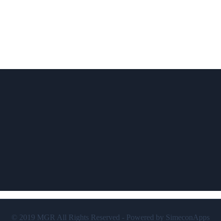
© 2019 MGR All Rights Reserved - Powered by SimeconApps