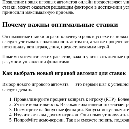
Появление новых игровых автоматов онлайн предоставляет ун
ставки, может оказаться решающим фактором в достижении успе
приносили максимальную прибыль.
Почему важны оптимальные ставки
Оптимальные ставки играют ключевую роль в успехе на новых
следует учитывать волатильность автомата, а также процент в
потенциалу вознаграждения, предоставляемым игрой.
Помимо математических расчетов, важно учитывать личные пре
разумном управлении финансами.
Как выбрать новый игровой автомат для ставок
Выбор нового игрового автомата — это первый шаг к успешной
следует делать:
Проанализируйте процент возврата к игроку (RTP). Бол
Учтите волатильность. Высокая волатильность означает 
Посмотрите на бонусные функции. Бонусы могут значит
Изучите отзывы других игроков. Они помогут получить
Попробуйте демо-версии. Так вы сможете понять, подход