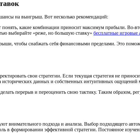
тавок
шансы на выигрыш. Вот несколько рекомендаций:
 понять, какие комбинации приносит максимум прибыли. Во-вто
остью выбирайте «реже, но большую ставку»
бесплатные игровые 
рыши, чтобы снабжать себя финансовыми пределами. Это помож
ктировать свои стратегии. Если текущая стратегия не приносит 
за исторических данных и собственных интуитивных ощущений 
сделать перерыв и переоценить свою тактику. Таким образом, ре
т внимательного подхода и анализа. Выбор подходящего автомат
 в формировании эффективной стратегии. Постоянное изучение 