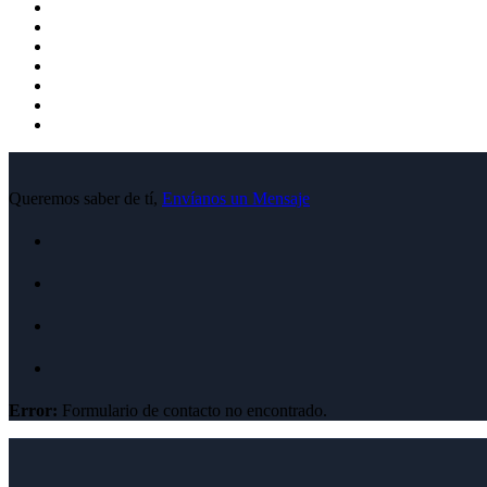
Queremos saber de tí,
Envíanos un Mensaje
Error:
Formulario de contacto no encontrado.