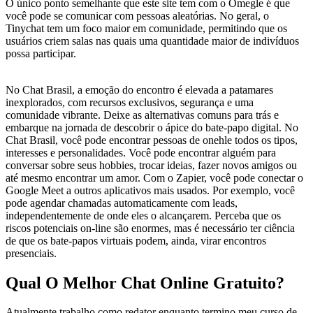
O único ponto semelhante que este site tem com o Omegle é que
você pode se comunicar com pessoas aleatórias. No geral, o
Tinychat tem um foco maior em comunidade, permitindo que os
usuários criem salas nas quais uma quantidade maior de indivíduos
possa participar.
No Chat Brasil, a emoção do encontro é elevada a patamares
inexplorados, com recursos exclusivos, segurança e uma
comunidade vibrante. Deixe as alternativas comuns para trás e
embarque na jornada de descobrir o ápice do bate-papo digital. No
Chat Brasil, você pode encontrar pessoas de onehle todos os tipos,
interesses e personalidades. Você pode encontrar alguém para
conversar sobre seus hobbies, trocar ideias, fazer novos amigos ou
até mesmo encontrar um amor. Com o Zapier, você pode conectar o
Google Meet a outros aplicativos mais usados. Por exemplo, você
pode agendar chamadas automaticamente com leads,
independentemente de onde eles o alcançarem. Perceba que os
riscos potenciais on-line são enormes, mas é necessário ter ciência
de que os bate-papos virtuais podem, ainda, virar encontros
presenciais.
Qual O Melhor Chat Online Gratuito?
Atualmente trabalho como redator enquanto termino meu curso de