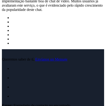
implementação bastante boa de chat de vídeo. Muitos usuários já
avaliaram este serviço, o que é evidenciado pelo rápido crescimento
da popularidade deste chat.
Queremos saber de tí,
Envíanos un Mensaje
Error:
Formulario de contacto no encontrado.