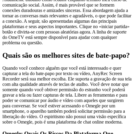
comunicação social. Assim, é mais provável que se formem
conexões duradouras e amizades sinceras. Essa abordagem ajuda a
tornar as conversas mais relevantes e agradáveis, o que pode facilitar
a conexão. A seguir, são apresentadas algumas das principais
plataformas e seus aspectos importantes. Clique no «iniciar partida»
botão e divirta-se com pessoas aleatórias agora. A linha de suporte
do OmeTV está sempre disponível para ajudar com qualquer
problema ou questão.
Quais são os melhores sites de bate-papo?
Quando você conhece alguém que você está interessado e quer
capturar a tela do bate-papo por texto ou vídeo, AnyRec Screen
Recorder será sua melhor escolha. Ele suporta a gravação de sua tela
com alta qualidade através de teclas de atalho. Você deve notar que
somente quando você obtiver permissão do estranho você poderá
gravar a tela ou fazer capturas de tela. Libere as ferramentas e para
poder se comunicar por áudio e vídeo com aqueles que surgirem
para conversar. Se você estiver acessando o Omegle por um
smartphone, o aparelho também poderá solicitar permissão para a
liberação do vídeo. O espiritismo não possui uma visão específica
sobre o Omegle, pois é uma plataforma de chat online moderna.
Omegle: Quais Os Riscos Da Plataforma Que