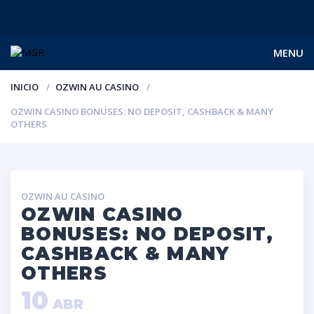
MENU
INICIO
OZWIN AU CASINO
OZWIN CASINO BONUSES: NO DEPOSIT, CASHBACK & MANY
OTHERS
OZWIN AU CASINO
OZWIN CASINO
BONUSES: NO DEPOSIT,
CASHBACK & MANY
OTHERS
10
ABR