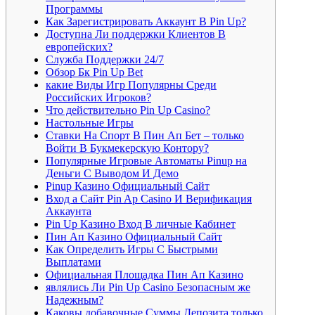
Программы
Как Зарегистрировать Аккаунт В Pin Up?
Доступна Ли поддержки Клиентов В
европейских?
Служба Поддержки 24/7
Обзор Бк Pin Up Bet
какие Виды Игр Популярны Среди
Российских Игроков?
Что действительно Pin Up Casino?
Настольные Игры
Ставки На Спорт В Пин Ап Бет – только
Войти В Букмекерскую Контору?
Популярные Игровые Автоматы Pinup на
Деньги С Выводом И Демо
Pinup Казино Официальный Сайт
Вход а Сайт Pin Ap Casino И Верификация
Аккаунта
Pin Up Казино Вход В личные Кабинет
Пин Ап Казино Официальный Сайт
Как Определить Игры С Быстрыми
Выплатами
Официальная Площадка Пин Ап Казино
являлись Ли Pin Up Casino Безопасным же
Надежным?
Каковы добавочные Суммы Депозита только