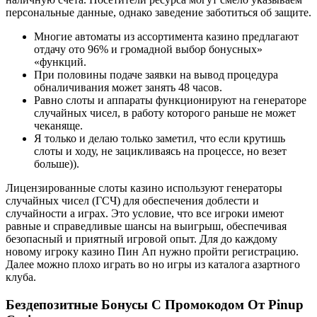
персональные данные, однако заведение заботиться об защите.
Многие автоматы из ассортимента казино предлагают
отдачу ото 96% и громадной выбор бонусных»
«функций.
При половины подаче заявки на вывод процедура
обналичивания может занять 48 часов.
Равно слоты и аппараты функционируют на генераторе
случайных чисел, в работу которого раньше не может
чеканяще.
Я только и делаю только заметил, что если крутишь
слоты и ходу, не зацикливаясь на процессе, но везет
больше)).
Лицензированные слоты казино используют генераторы
случайных чисел (ГСЧ) для обеспечения доблести и
случайности а играх. Это условие, что все игроки имеют
равные и справедливые шансы на выигрыш, обеспечивая
безопасный и приятный игровой опыт. Для до каждому
новому игроку казино Пин Ап нужно пройти регистрацию.
Далее можно плохо играть во но игры из каталога азартного
клуба.
Бездепозитные Бонусы С Промокодом От Pinup