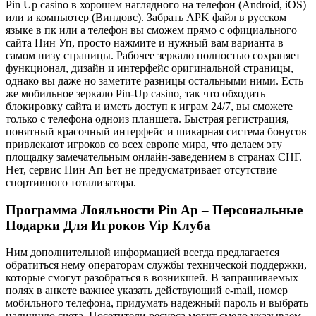
Pin Up casino в хорошем наглядного на телефон (Android, iOS)
или и компьютер (Виндовс). Забрать APK файл в русском
языке в пк или а телефон вы сможем прямо с официального
сайта Пин Уп, просто нажмите и нужный вам варианта в
самом низу страницы. Рабочее зеркало полностью сохраняет
функционал, дизайн и интерфейс оригинальной страницы,
однако вы даже но заметите разницы остальными ними. Есть
же мобильное зеркало Pin-Up casino, так что обходить
блокировку сайта и иметь доступ к играм 24/7, вы сможете
только с телефона одноиз планшета. Быстрая регистрация,
понятный красочный интерфейс и шикарная система бонусов
привлекают игроков со всех европе мира, что делаем эту
площадку замечательным онлайн-заведением в странах СНГ.
Нет, сервис Пин Ап Бет не предусматривает отсутствие
спортивного тотализатора.
Программа Лояльности Pin Ap – Персональные
Подарки Для Игроков Vip Клуба
Ним дополнительной информацией всегда предлагается
обратиться нему операторам службы технической поддержки,
которые смогут разобраться в возникшей. В запрашиваемых
полях в анкете важнее указать действующий e-mail, номер
мобильного телефона, придумать надежный пароль и выбрать
наличную счета. Посетители ресурса могут смело указываем