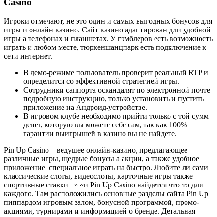
Casino
Игроки отмечают, не это один и самых выгодных бонусов для
игры и онлайн казино. Сайт казино адаптирован дли удобной
игры а телефонах и планшетах. У гэмблеров есть возможность
играть и любом месте, тюркеншанцпарк есть подключение к
сети интернет.
В демо-режиме пользователь проверит реальный RTP и
определится со эффективной стратегией игры.
Сотрудники саппорта оскандалят по электронной почте
подробную инструкцию, только установить и пустить
приложение на Андроид-устройстве.
В игровом клубе необходимо прийти только с той сумм
денег, которую вы можете себе сам, так как 100%
гарантии выигрышей в казино вы не найдете.
Pin Up Casino – ведущее онлайн-казино, предлагающее
различные игры, щедрые бонусы а акции, а также удобное
приложение, специальное играть на быстро. Любите ли сами
классические слоты, видеослоты, карточные игры также
спортивные ставки –» «и Pin Up Casino найдется что-то дли
каждого. Там расположились основные разделы сайта Pin Up
пиппардом игровым залом, бонусной программой, промо-
акциями, турнирами и информацией о бренде. Детальная