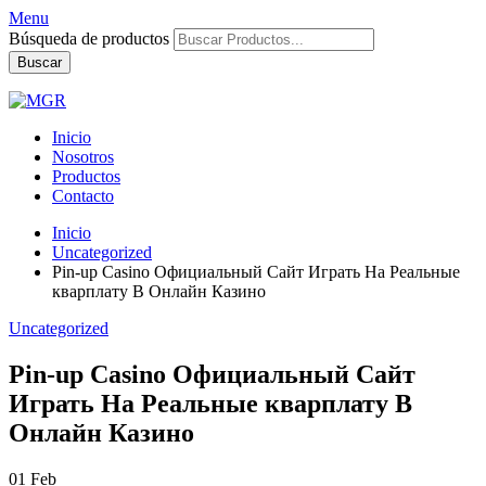
Menu
Búsqueda de productos
Buscar
Inicio
Nosotros
Productos
Contacto
Inicio
Uncategorized
Pin-up Casino Официальный Сайт Играть На Реальные
кварплату В Онлайн Казино
Uncategorized
Pin-up Casino Официальный Сайт
Играть На Реальные кварплату В
Онлайн Казино
01
Feb