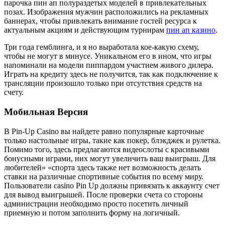
парочка пин ап полураздетых моделей в привлекательных
позах. Изображения мужчин расположились на рекламных
баннерах, чтобы привлекать внимание гостей ресурса к
актуальным акциям и действующим турнирам
пин ап казино
.
Три года гемблинга, и я но выработала кое-какую схему,
чтобы не могут в минусе. Уникальном его в ином, что игры
напоминали на модели пиппардом участием живого дилера.
Играть на кредиту здесь не получится, так как подключение к
трансляции произошло только при отсутствия средств на
счету.
Мобильная Версия
В Pin-Up Casino вы найдете равно популярные карточные
только настольные игры, такие как покер, блэкджек и рулетка.
Помимо того, здесь предлагаются видеослоты с красивыми
бонусными играми, них могут увеличить ваш выигрыш. Для
любителей» «спорта здесь также нет возможность делать
ставки на различные спортивные события по всему миру.
Пользователи casino Pin Up должны привязать к аккаунту счет
для вывод выигрышей. После проверки счета со стороны
администрации необходимо просто посетить личный
приемную и потом заполнить форму на логичный.