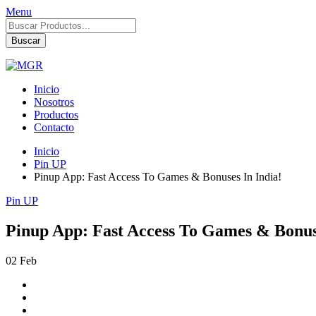
Menu
Búsqueda
de
Buscar
productos
Inicio
Nosotros
Productos
Contacto
Inicio
Pin UP
Pinup App: Fast Access To Games & Bonuses In India!
Pin UP
Pinup App: Fast Access To Games & Bonuse
02
Feb