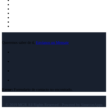
Queremos saber de tí,
Envíanos un Mensaje
Error:
Formulario de contacto no encontrado.
© 2019 MGR All Rights Reserved - Powered by SimeconApps