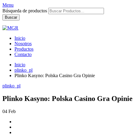
Menu
Búsqueda de productos
Buscar
Inicio
Nosotros
Productos
Contacto
Inicio
plinko_pl
Plinko Kasyno: Polska Casino Gra Opinie
plinko_pl
Plinko Kasyno: Polska Casino Gra Opinie
04
Feb