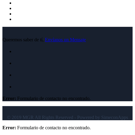
Queremos saber de tí,
Envíanos un Mensaje
Error:
Formulario de contacto no encontrado.
© 2019 MGR All Rights Reserved - Powered by SimeconApps
Error:
Formulario de contacto no encontrado.