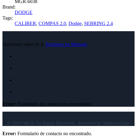
MGR-6038
Brand:
DODGE
Tags:
CALIBER
,
COMPAS 2.0
,
Dodge
,
SEBRING 2.4
Queremos saber de tí,
Envíanos un Mensaje
Error:
Formulario de contacto no encontrado.
© 2019 MGR All Rights Reserved - Powered by SimeconApps
Error:
Formulario de contacto no encontrado.