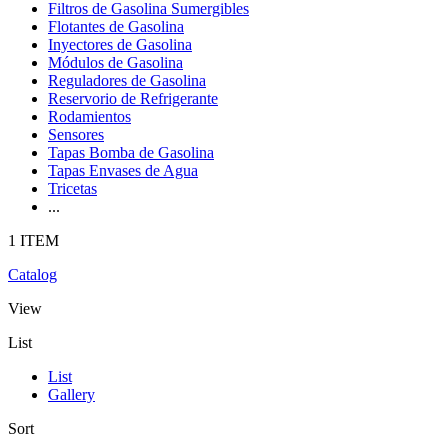
Filtros de Gasolina Sumergibles
Flotantes de Gasolina
Inyectores de Gasolina
Módulos de Gasolina
Reguladores de Gasolina
Reservorio de Refrigerante
Rodamientos
Sensores
Tapas Bomba de Gasolina
Tapas Envases de Agua
Tricetas
...
1 ITEM
Catalog
View
List
List
Gallery
Sort