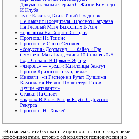
Документальный Сериал О Жизни Команды
И Клуба
«мне Кажется, Ближайший Поединок
Не Выявит Победителя» Прогноз Нагучева
На Главный Матч Выходных В Апл
«прогнозы На Спорт в Сегодня
Прогнозы На Теннис
Прогнозы и Спорт Сегодня
«боруссия» Дортмунд — «байер»: Где
Смотреть Матч Бундеслиги 10 Января 2025
Года Онлайн В Прямом Эфире
«жирона» — «реал»: Каталонцы Зажгут
Против Кризисного «мадрида»
Индзаги» «и Гасперини Рулят Лучшими
Командами Италии Но «интер» Готов
Лучше «аталанты»
Ставки На Спорт
«акрон» В Рпл»: Резерв Клуба С Другого
Ракурса
Прогнозы На Хоккей
«На нашем сайте бесплатные прогнозы на спорт с лучшими
коэффициентами, которые обновляются периодически и в