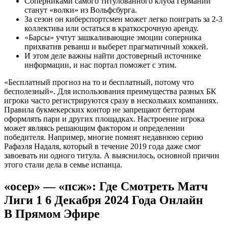
Соперниками самого титулованного клуба Германии
станут «волки» из Вольфсбурга.
За сезон он киберспортсмен может легко поиграть за 2-3
коллектива или остаться в краткосрочную аренду.
«Барсы» учтут зашкаливающие эмоции соперника
прихватив реванш и выберет прагматичный хоккей.
И этом деле важны найти достоверный источнике
информации, и нас портал поможет с этим.
«Бесплатный прогноз на то и бесплатный, потому что
бесполезный». Для использования преимущества разных БК
игроки часто регистрируются сразу в нескольких компаниях.
Правила букмекерских контор не запрещают бетторам
оформлять пари и других площадках. Настроение игрока
может являясь решающим фактором и определении
победителя. Например, многие помнят недавнюю серию
Рафаэля Надаля, который в течение 2019 года даже смог
завоевать ни одного титула. А выяснилось, основной причин
этого стали дела в семье испанца.
«осер» — «псж»: Где Смотреть Матч
Лиги 1 6 Декабря 2024 Года Онлайн
В Прямом Эфире