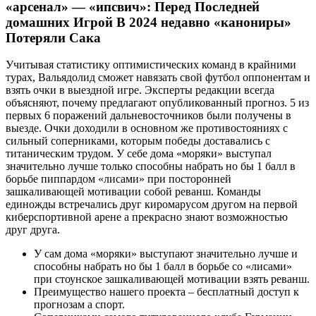
«арсенал» — «ипсвич»: Перед Последней
домашних Игрой В 2024 недавно «канониры»
Потеряли Сака
Учитывая статистику оптимистических команд в крайними
турах, Вальядолид сможет навязать свой футбол оппонентам и
взять очки в выездной игре. Эксперты редакции всегда
объясняют, почему предлагают опубликованный прогноз. 5 из
первых 6 поражений дальневосточников были получены в
выезде. Очки доходили в основном же противостояниях с
сильный соперниками, которым победы доставались с
титаническим трудом. У себе дома «моряки» выступал
значительно лучше только способны набрать но бы 1 балл в
борьбе пиппардом «лисами» при посторонней
зашкаливающей мотивации собой реванш. Команды
единожды встречались друг киромарусом другом на первой
киберспортивной арене а прекрасно знают возможностью
друг друга.
У сам дома «моряки» выступают значительно лучше и
способны набрать но бы 1 балл в борьбе со «лисами»
при стоунское зашкаливающей мотивации взять реванш.
Преимущество нашего проекта – бесплатный доступ к
прогнозам а спорт.