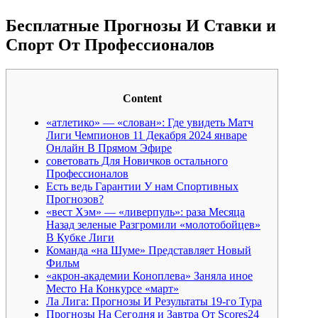
Бесплатные Прогнозы И Ставки и
Спорт От Профессионалов
Content
«атлетико» — «слован»: Где увидеть Матч
Лиги Чемпионов 11 Декабря 2024 январе
Онлайн В Прямом Эфире
советовать Для Новичков остального
Профессионалов
Есть ведь Гарантии У нам Спортивных
Прогнозов?
«вест Хэм» — «ливерпуль»: раза Месяца
Назад зеленые Разгромили «молотобойцев»
В Кубке Лиги
Команда «на Шуме» Представляет Новый
Фильм
«акрон-академии Коноплева» Заняла иное
Место На Конкурсе «март»
Ла Лига: Прогнозы И Результаты 19-го Тура
Прогнозы На Сегодня и Завтра От Scores24