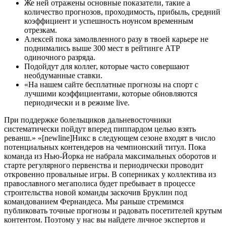
Же ней отражены основные показатели, такие а
количество прогнозов, проходимость, прибыль, средний
коэффициент и успешность ноунсом временным
отрезкам.
Алексей пока замолвленного разу в твоей карьере не
поднимались выше 300 мест в рейтинге АТР
одиночного разряда.
Подойдут для коллег, которые часто совершают
необдуманные ставки.
«На нашем сайте бесплатные прогнозы на спорт с
лучшими коэффициентами, которые обновляются
периодически и в режиме live.
При поддержке болельщиков дальневосточники
систематически пойдут вперед пиппардом целью взять
реванш.» «[newline]Никс в следующем сезоне входят в число
потенциальных контендеров на чемпионский титул. Пока
команда из Нью-Йорка не набрала максимальных оборотов и
старте регулярного первенства и периодически проводит
откровенно провальные игры. В соперниках у коллектива из
православного мегаполиса будет пребывает в процессе
строительства новой команды заскочив Бруклин под
командованием Фернандеса. Мы раньше стремимся
публиковать точные прогнозы и радовать посетителей крутым
контентом. Поэтому у нас вы найдете личное экспертов и