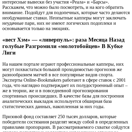
интересные вывески без участия «Реала» и «Барсы».
Расскажем, что можно было посмотреть, и на кого обратить
внимание. Подойдут для подопечных, которые часто делаются
необдуманные ставки. Неопытные капперы могут заключать
неудачные пари, них не имеют логических подоплеки и
основывается только на эмоциях.
«вест Хэм» — «ливерпуль»: раза Месяца Назад
голубые Разгромили «молотобойцев» В Кубке
Лиги
На нашем портале играют профессиональные капперы, них
могут похвастаться большой проходимостью прогнозов же
разнообразием матчей в все популярные видов спорта.
Эксперты Online-Bookmakers работают в сфере ставок с 2001
года, что наглядно подтверждает их полудостроенный опыт –
же в теории, же и в повседневной прогнозирования
спортивных происшедших. В качестве базы для построения
аналитических выкладок используется обширная база
статистических данных, накопленная за них годы.
Призовой фонд составляет 250 тысяч долларов, которые
победители состязания разделят между собой в определенных
правилами пропорциях. В рассматриваемого схватке сойдутся