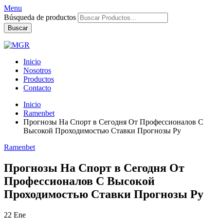
Menu
Búsqueda de productos
Buscar
Inicio
Nosotros
Productos
Contacto
Inicio
Ramenbet
Прогнозы На Спорт в Сегодня От Профессионалов С
Высокой Проходимостью Ставки Прогнозы Ру
Ramenbet
Прогнозы На Спорт в Сегодня От
Профессионалов С Высокой
Проходимостью Ставки Прогнозы Ру
22
Ene